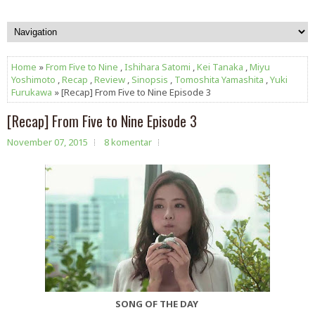
Home
»
From Five to Nine
,
Ishihara Satomi
,
Kei Tanaka
,
Miyu
Yoshimoto
,
Recap
,
Review
,
Sinopsis
,
Tomoshita Yamashita
,
Yuki
Furukawa
» [Recap] From Five to Nine Episode 3
[Recap] From Five to Nine Episode 3
November 07, 2015
8 komentar
SONG OF THE DAY