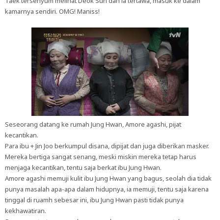
Taek tersenyum melihat Deok Sun dan ia tertawa, masuk ke dalam
kamarnya sendiri. OMG! Maniss!
Seseorang datang ke rumah Jung Hwan, Amore agashi, pijat
kecantikan.
Para ibu + Jin Joo berkumpul disana, dipijat dan juga diberikan masker.
Mereka bertiga sangat senang, meski miskin mereka tetap harus
menjaga kecantikan, tentu saja berkat ibu Jung Hwan.
Amore agashi memuji kulit ibu Jung Hwan yang bagus, seolah dia tidak
punya masalah apa-apa dalam hidupnya, ia memuji, tentu saja karena
tinggal di ruamh sebesar ini, ibu Jung Hwan pasti tidak punya
kekhawatiran.