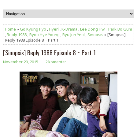
Home
»
Go Kyung Pyo
,
Hyeri
,
K-Drama
,
Lee Dong Hwi
,
Park Bo Gum
,
Reply 1988
,
Ryoo Hye Young
,
Ryu Jun Yeol
,
Sinopsis
» [Sinopsis]
Reply 1988 Episode 8 ~ Part 1
[Sinopsis] Reply 1988 Episode 8 ~ Part 1
November 29, 2015
2 komentar