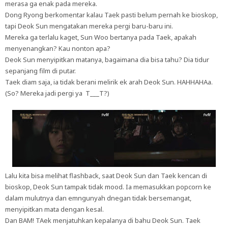
merasa ga enak pada mereka.
Dong Ryong berkomentar kalau Taek pasti belum pernah ke bioskop,
tapi Deok Sun mengatakan mereka pergi baru-baru ini.
Mereka ga terlalu kaget, Sun Woo bertanya pada Taek, apakah
menyenangkan? Kau nonton apa?
Deok Sun menyipitkan matanya, bagaimana dia bisa tahu? Dia tidur
sepanjang film di putar.
Taek diam saja, ia tidak berani melirik ek arah Deok Sun. HAHHAHAa.
(So? Mereka jadi pergi ya T___T?)
Lalu kita bisa melihat flashback, saat Deok Sun dan Taek kencan di
bioskop, Deok Sun tampak tidak mood. Ia memasukkan popcorn ke
dalam mulutnya dan emngunyah dnegan tidak bersemangat,
menyipitkan mata dengan kesal.
Dan BAM! TAek menjatuhkan kepalanya di bahu Deok Sun. Taek