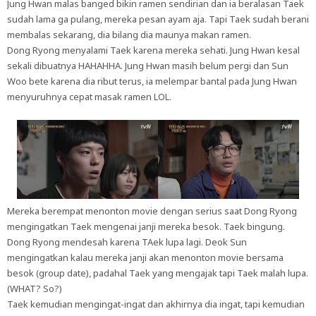
Jung Hwan malas banged bikin ramen sendirian dan ia beralasan Taek
sudah lama ga pulang, mereka pesan ayam aja. Tapi Taek sudah berani
membalas sekarang, dia bilang dia maunya makan ramen.
Dong Ryong menyalami Taek karena mereka sehati. Jung Hwan kesal
sekali dibuatnya HAHAHHA. Jung Hwan masih belum pergi dan Sun
Woo bete karena dia ribut terus, ia melempar bantal pada Jung Hwan
menyuruhnya cepat masak ramen LOL.
Mereka berempat menonton movie dengan serius saat Dong Ryong
mengingatkan Taek mengenai janji mereka besok. Taek bingung.
Dong Ryong mendesah karena TAek lupa lagi. Deok Sun
mengingatkan kalau mereka janji akan menonton movie bersama
besok (group date), padahal Taek yang mengajak tapi Taek malah lupa.
(WHAT? So?)
Taek kemudian mengingat-ingat dan akhirnya dia ingat, tapi kemudian