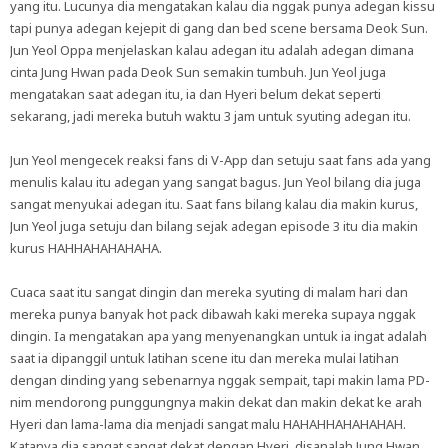
yang itu. Lucunya dia mengatakan kalau dia nggak punya adegan kissu
tapi punya adegan kejepit di gang dan bed scene bersama Deok Sun.
Jun Yeol Oppa menjelaskan kalau adegan itu adalah adegan dimana
cinta Jung Hwan pada Deok Sun semakin tumbuh. Jun Yeol juga
mengatakan saat adegan itu, ia dan Hyeri belum dekat seperti
sekarang, jadi mereka butuh waktu 3 jam untuk syuting adegan itu.
Jun Yeol mengecek reaksi fans di V-App dan setuju saat fans ada yang
menulis kalau itu adegan yang sangat bagus. Jun Yeol bilang dia juga
sangat menyukai adegan itu. Saat fans bilang kalau dia makin kurus,
Jun Yeol juga setuju dan bilang sejak adegan episode 3 itu dia makin
kurus HAHHAHAHAHAHA.
Cuaca saat itu sangat dingin dan mereka syuting di malam hari dan
mereka punya banyak hot pack dibawah kaki mereka supaya nggak
dingin. Ia mengatakan apa yang menyenangkan untuk ia ingat adalah
saat ia dipanggil untuk latihan scene itu dan mereka mulai latihan
dengan dinding yang sebenarnya nggak sempait, tapi makin lama PD-
nim mendorong punggungnya makin dekat dan makin dekat ke arah
Hyeri dan lama-lama dia menjadi sangat malu HAHAHHAHAHAHAH.
Katanya dia sangat sangat dekat dengan Hyeri, disanalah Jung Hwan