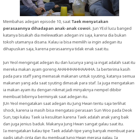
Membahas adegan episode 10, saat
Taek menyatakan
perasaannya dihadapan anak-anak cowo
k. Jun YEol lucu banged
katanya bisakah dia melewatkan adegan ini saja, karena dia bukan
tokoh utamanya disana. Kalau ia bisa memilih ia ingin adegan itu
dihapuskan saja, karena perasaannya tidak enak saat itu.
Jun Yeol mengingat adegan itu dan lucunya yang ia ingat adalah saat itu
mereka makan ayam goreng AHAHHHAHHAAHHA. Ia berterima kasih
pada para staff yang memasak makanan untuk syuting, katanya semua
makanan yang ada saat syuting dimasak para staf. Ia juga mengatakan
ia makan ayam itu dengan nikmat jadi minyaknya nempel dibibir
membuat bibirnya berminyak saat adegan itu.
JUn Yeol mengatakan saat adegan itu Jung Hwan tentu saja terlihat
shock, karena ia masih bisa mengatasi perasaan Sun Woo pada Deok
Sun, tapi kalau Taek ia kesulitan karena Taek adalah anak yang baik
dan juga jenius baduk. Makanya Jung Hwan sangat galau saat itu.
Ia mengatakan kalau tipe Taek adalah tipe yang banyak membuat para
gadis jatuh cinta dan itu membuat Jung Hwan merasa galau. Ia