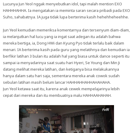
Lucunya Jun Yeol nggak menyebutkan idol, tapi malah mention EXO
HAHHHAHHA. Ia mengatakan ia meminta saran secara pribadi pada EXO
Suho, sahabatnya. IA juga tidak lupa berterima kasih hehehheheehhe.
Jun Yeol kemudian memeriksa komentarnya dan tersenyum diam-diam,
ia melanjutkan hal lucu yang ia ingat saat adegan itu adalah bahwa
mereka bertiga, ia, Dong HWi dan Kyung Pyo tidak terlalu baik dalam
menari. IA berterima kasih pada guru yang melatihnya dan kemudian ia
berfikir latihan 3 bulan itu adalah hal yang biasa untuk dance seperti itu
sampai ia menyadarinya saat suatu hari Hyeri, Se Young dan Min Ji
datang melihat mereka latihan, dan ketiganya bisa melakukannya
hanya dalam satu hari saja, sementara mereka anak cowok sudah
sebulan latihan masih belum lancar HAHHAHHAHHAHAHAHA.
Jun Yeol ketawa saat itu, karena anak cewek mempelajarinya lebih
cepat dari mereka dan itu membuatnya malu HAHHAAHAHAH.