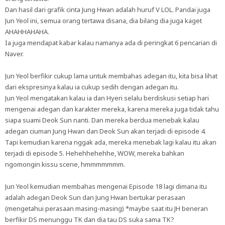
Dan hasil dari grafik cinta Jung Hwan adalah huruf V LOL. Pandai juga
Jun Yeol ini, semua orang tertawa disana, dia bilang dia juga kaget
AHAHHAHAHA.
Ia juga mendapat kabar kalau namanya ada di peringkat 6 pencarian di
Naver.
Jun Yeol berfikir cukup lama untuk membahas adegan itu, kita bisa lihat
dari ekspresinya kalau ia cukup sedih dengan adegan itu.
Jun Yeol mengatakan kalau ia dan Hyeri selalu berdiskusi setiap hari
mengenai adegan dan karakter mereka, karena mereka juga tidak tahu
siapa suami Deok Sun nanti. Dan mereka berdua menebak kalau
adegan ciuman Jung Hwan dan Deok Sun akan terjadi di episode 4.
Tapi kemudian karena nggak ada, mereka menebak lagi kalau itu akan
terjadi di episode 5. Hehehhehehhe, WOW, mereka bahkan
ngomongin kissu scene, hmmmmmmm.
Jun Yeol kemudian membahas mengenai Episode 18 lagi dimana itu
adalah adegan Deok Sun dan Jung Hwan bertukar perasaan
(mengetahui perasaan masing-masing) *maybe saat itu JH beneran
berfikir DS menunggu TK dan dia tau DS suka sama TK?