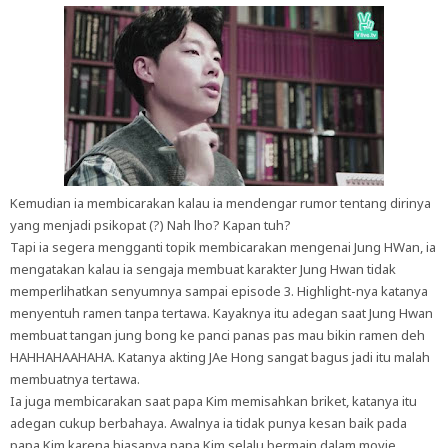
Kemudian ia membicarakan kalau ia mendengar rumor tentang dirinya
yang menjadi psikopat (?) Nah lho? Kapan tuh?
Tapi ia segera mengganti topik membicarakan mengenai Jung HWan, ia
mengatakan kalau ia sengaja membuat karakter Jung Hwan tidak
memperlihatkan senyumnya sampai episode 3. Highlight-nya katanya
menyentuh ramen tanpa tertawa. Kayaknya itu adegan saat Jung Hwan
membuat tangan jung bong ke panci panas pas mau bikin ramen deh
HAHHAHAAHAHA. Katanya akting JAe Hong sangat bagus jadi itu malah
membuatnya tertawa.
Ia juga membicarakan saat papa Kim memisahkan briket, katanya itu
adegan cukup berbahaya. Awalnya ia tidak punya kesan baik pada
papa Kim karena biasanya papa Kim selalu bermain dalam movie