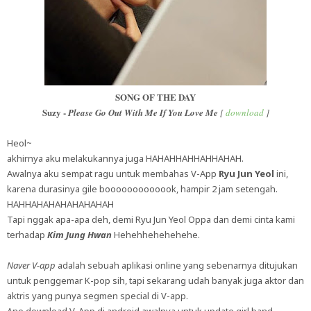
SONG OF THE DAY
Suzy -
Please Go Out With Me If You Love Me
[
download
]
Heol~
akhirnya aku melakukannya juga HAHAHHAHHAHHAHAH.
Awalnya aku sempat ragu untuk membahas V-App
Ryu Jun Yeol
ini,
karena durasinya gile booooooooooook, hampir 2 jam setengah.
HAHHAHAHAHAHAHAHAH
Tapi nggak apa-apa deh, demi Ryu Jun Yeol Oppa dan demi cinta kami
terhadap
Kim Jung Hwan
Hehehhehehehehe.
Naver V-app
adalah sebuah aplikasi online yang sebenarnya ditujukan
untuk penggemar K-pop sih, tapi sekarang udah banyak juga aktor dan
aktris yang punya segmen special di V-app.