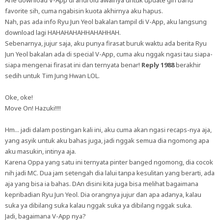
Ane download V-App di android awalnya untuk update girl band
favorite sih, cuma ngabisin kuota akhirnya aku hapus.
Nah, pas ada info Ryu Jun Yeol bakalan tampil di V-App, aku langsung
download lagi HAHAHAHAHHAHAHHAH.
Sebenarnya, jujur saja, aku punya firasat buruk waktu ada berita Ryu
Jun Yeol bakalan ada di special V-App, cuma aku nggak ngasi tau siapa-
siapa mengenai firasat ini dan ternyata benar!
Reply 1988
berakhir
sedih untuk Tim Jung Hwan LOL.
Oke, oke!
Move On! Hazuki!!!!
Hm... jadi dalam postingan kali ini, aku cuma akan ngasi recaps-nya aja,
yang asyik untuk aku bahas juga, jadi nggak semua dia ngomong apa
aku masukin, intinya aja.
Karena Oppa yang satu ini ternyata pinter banged ngomong, dia cocok
nih jadi MC. Dua jam setengah dia lalui tanpa kesulitan yang berarti, ada
aja yang bisa ia bahas. DAn disini kita juga bisa melihat bagaimana
kepribadian Ryu Jun Yeol. Dia orangnya jujur dan apa adanya, kalau
suka ya dibilang suka kalau nggak suka ya dibilang nggak suka.
Jadi, bagaimana V-App nya?