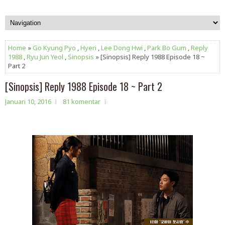
Home
»
Go Kyung Pyo
,
Hyeri
,
Lee Dong Hwi
,
Park Bo Gum
,
Reply
1988
,
Ryu Jun Yeol
,
Sinopsis
» [Sinopsis] Reply 1988 Episode 18 ~
Part 2
[Sinopsis] Reply 1988 Episode 18 ~ Part 2
Januari 10, 2016
81 komentar