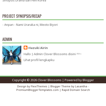
Sinopsis Drama dan Film Korea
PROJECT SYNOPSIS/RECAP
- Anpan - Nami Uraraka ni, Meoto Biyori
ADMIN
Hazuki Airin
Hallo :) Admin Clover Blossoms disini ^^~
Lihat profil lengkapku
Copyright ©
2026
Clover Blossoms
| Powered by
Blogger
Design by
FlexiThemes
| Blogger Theme by
Lasantha
-
PremiumBloggerTemplates.com
|
Rapid Domain Search