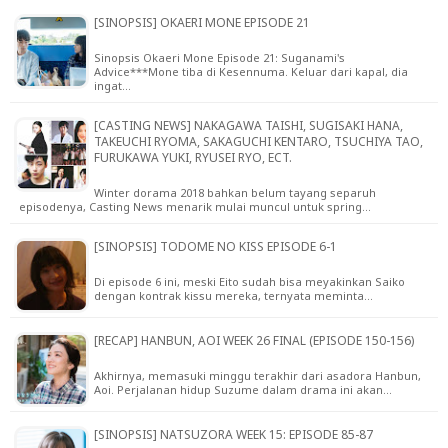
[SINOPSIS] OKAERI MONE EPISODE 21
Sinopsis Okaeri Mone Episode 21: Suganami's
Advice***Mone tiba di Kesennuma. Keluar dari kapal, dia
ingat…
[CASTING NEWS] NAKAGAWA TAISHI, SUGISAKI HANA,
TAKEUCHI RYOMA, SAKAGUCHI KENTARO, TSUCHIYA TAO,
FURUKAWA YUKI, RYUSEI RYO, ECT.
Winter dorama 2018 bahkan belum tayang separuh
episodenya, Casting News menarik mulai muncul untuk spring…
[SINOPSIS] TODOME NO KISS EPISODE 6-1
Di episode 6 ini, meski Eito sudah bisa meyakinkan Saiko
dengan kontrak kissu mereka, ternyata meminta…
[RECAP] HANBUN, AOI WEEK 26 FINAL (EPISODE 150-156)
Akhirnya, memasuki minggu terakhir dari asadora Hanbun,
Aoi. Perjalanan hidup Suzume dalam drama ini akan…
[SINOPSIS] NATSUZORA WEEK 15: EPISODE 85-87