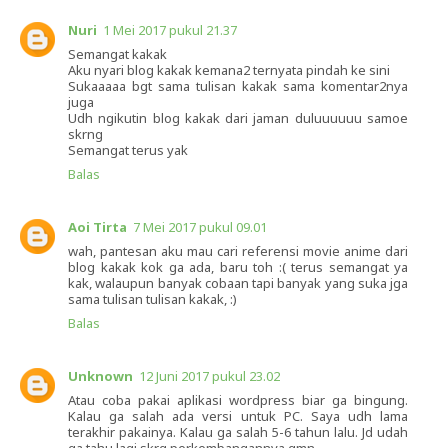
Nuri
1 Mei 2017 pukul 21.37
Semangat kakak
Aku nyari blog kakak kemana2 ternyata pindah ke sini
Sukaaaaa bgt sama tulisan kakak sama komentar2nya
juga
Udh ngikutin blog kakak dari jaman duluuuuuu samoe
skrng
Semangat terus yak
Balas
Aoi Tirta
7 Mei 2017 pukul 09.01
wah, pantesan aku mau cari referensi movie anime dari
blog kakak kok ga ada, baru toh :( terus semangat ya
kak, walaupun banyak cobaan tapi banyak yang suka jga
sama tulisan tulisan kakak, :)
Balas
Unknown
12 Juni 2017 pukul 23.02
Atau coba pakai aplikasi wordpress biar ga bingung.
Kalau ga salah ada versi untuk PC. Saya udh lama
terakhir pakainya. Kalau ga salah 5-6 tahun lalu. Jd udah