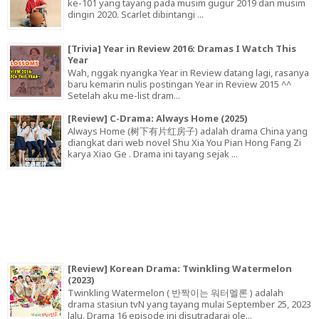
ke-101 yang tayang pada musim gugur 2019 dan musim
dingin 2020. Scarlet dibintangi ...
[Trivia] Year in Review 2016: Dramas I Watch This
Year
Wah, nggak nyangka Year in Review datang lagi, rasanya
baru kemarin nulis postingan Year in Review 2015 ^^
Setelah aku me-list dram...
[Review] C-Drama: Always Home (2025)
Always Home (树下有片红房子) adalah drama China yang
diangkat dari web novel Shu Xia You Pian Hong Fang Zi
karya Xiao Ge . Drama ini tayang sejak ...
[Review] Korean Drama: Twinkling Watermelon
(2023)
Twinkling Watermelon ( 반짝이는 워터멜론 ) adalah
drama stasiun tvN yang tayang mulai September 25, 2023
lalu. Drama 16 episode ini disutradarai ole...