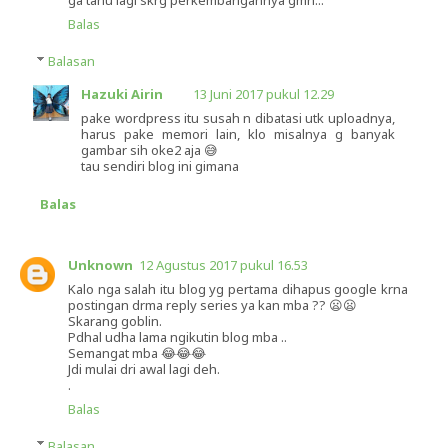
ga tahu lagi skrg perkembangannya gmn...
Balas
Balasan
Hazuki Airin
13 Juni 2017 pukul 12.29
pake wordpress itu susah n dibatasi utk uploadnya,
harus pake memori lain, klo misalnya g banyak
gambar sih oke2 aja 😅
tau sendiri blog ini gimana
Balas
Unknown
12 Agustus 2017 pukul 16.53
Kalo nga salah itu blog yg pertama dihapus google krna
postingan drma reply series ya kan mba ?? 😦😦
Skarang goblin.
Pdhal udha lama ngikutin blog mba ..
Semangat mba 😂😂😂
Jdi mulai dri awal lagi deh.
.
Balas
Balasan