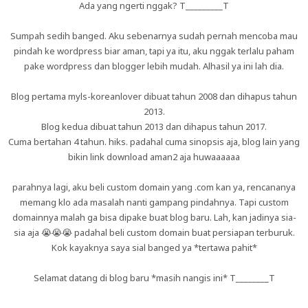
Ada yang ngerti nggak? T_________T
Sumpah sedih banged. Aku sebenarnya sudah pernah mencoba mau
pindah ke wordpress biar aman, tapi ya itu, aku nggak terlalu paham
pake wordpress dan blogger lebih mudah. Alhasil ya ini lah dia.
Blog pertama myls-koreanlover dibuat tahun 2008 dan dihapus tahun
2013.
Blog kedua dibuat tahun 2013 dan dihapus tahun 2017.
Cuma bertahan 4 tahun. hiks. padahal cuma sinopsis aja, blog lain yang
bikin link download aman2 aja huwaaaaaa
parahnya lagi, aku beli custom domain yang .com kan ya, rencananya
memang klo ada masalah nanti gampang pindahnya. Tapi custom
domainnya malah ga bisa dipake buat blog baru. Lah, kan jadinya sia-
sia aja 😭😭😭 padahal beli custom domain buat persiapan terburuk.
Kok kayaknya saya sial banged ya *tertawa pahit*
Selamat datang di blog baru *masih nangis ini* T________T