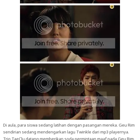
Di aula, para siswa sedang latihan dengan pasangan mereka. Geu Rim
sendirian sedang mendengarkan lagu Twinkle dari mp3 playernya.
Trio TaeClu datang memberikan soda permintaan maaf pada Geu Rim.