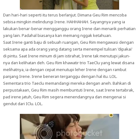
Dan hari-hari seperti itu terus berlanjut. Dimana Geu Rim mencoba
sebisa mingkin melindungi Irene. HAHHAHAH. Sayangnya yang ia
lakukan benar-benar mengganggu orang Irene dan menarik perhatian
yang lain. Padahal biasanya kan memang nggak ketahuan.
Saat Irene ganti baju di sebuah ruangan, Geu Rim mengawasi dengan
seksama apa ada orang yang datang serta menempel tulisan 'dipakai'
di pintu. Saat Irene minum di jam istirahat, Irene tak menutupi jakun-
nya dan kelihatan deh. Geu Rim khawatir trio TaeClu yang lewat disana
melihatnya, ia dengan cepat menutupi leher Irene dengan rambut
panjang Irene. Irene beneran terganggu dengan hal itu. LOL.
Sementara trio Taeclu memandangi mereka dengan aneh. Bahkan di
perpustakaan, Geu Rim masih membuntuti Irene, saat Irene tertabrak,
pad irene jatuh, Geu Rim segera menendangnya dan mengenai si
gendut dari IClu. LOL.