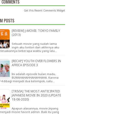
T COMMENTS
Get this
Recent Comments Widget
M POSTS
[REVIEW] J-MOVIE: TOKYO FAMILY
(2013)
Sebuah movie yang sudah lama
ingin aku tonton dan akhirnya aku
lesaikannya beberapa waktu yang lalu…
[RECAP] YOUTH OVER FLOWERS IN
AFRICA EPISODE 3
Ini adalah episode bulan madu,
BUWAHAHAHHAHAHHAHA. Karena
F4 dibagi menjadi dua kelompok, satu…
[TRIVIA] THE MOST ANTICIPATED
JAPANESE MOVIE IN 2020 (UPDATE
18-06-2020)
Apapun alasannya, movie Jepang
menjadi movie favorit admin. Baik itu yang