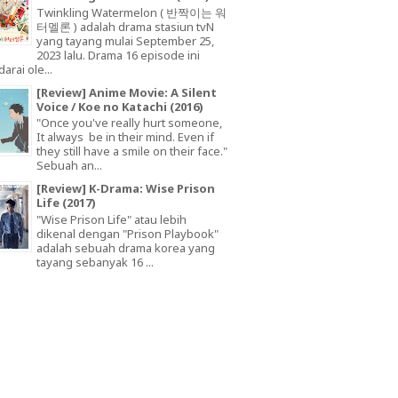
Twinkling Watermelon ( 반짝이는 워
터멜론 ) adalah drama stasiun tvN
yang tayang mulai September 25,
2023 lalu. Drama 16 episode ini
arai ole...
[Review] Anime Movie: A Silent
Voice / Koe no Katachi (2016)
"Once you've really hurt someone,
It always be in their mind. Even if
they still have a smile on their face."
Sebuah an...
[Review] K-Drama: Wise Prison
Life (2017)
"Wise Prison Life" atau lebih
dikenal dengan "Prison Playbook"
adalah sebuah drama korea yang
tayang sebanyak 16 ...