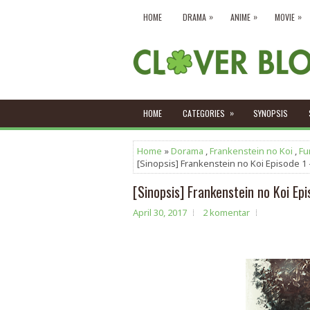
»
»
»
HOME
DRAMA
ANIME
MOVIE
»
HOME
CATEGORIES
SYNOPSIS
Home
»
Dorama
,
Frankenstein no Koi
,
Fu
[Sinopsis] Frankenstein no Koi Episode 1 -
[Sinopsis] Frankenstein no Koi Epi
April 30, 2017
2 komentar