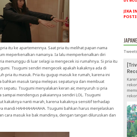
DI BLO
JIKA I
POSTI
JAPAN
a itu ke apartemennya. Saat pria itu melihat papan nama
Tweets
lum meperkenalkan namanya. Ia lalu memperkenalkan diri
a menunggu di luar selagi ia mengecek isi rumahnya. Si pria itu
[Tri
gumi. Tsugumi sendiri mengecek apakah kakaknya ada di
Rec
h pria itu masuk. Pria itu gugup masuk ke rumah, karena ini
Kare
. Ia bahkan masuk tanpa melepas sepatunya dan membuat
rekom
 sepatu. Tsugumi menyalakan keran air, menyuruh si pria
memu
pria sampai mendengus pakaiannya sendiri LOL. Tsugumi
rekom
kut kakaknya nanti marah, karena kakaknya sensitif terhadap
rtinya mandi HAHHAHAHAHA. Tsugumi bahkan harus menjelaskan
dan cara masuk ke bak mandinya, dengan tangan diluruskan dan