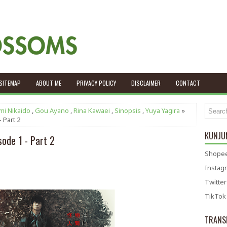
SITEMAP
ABOUT ME
PRIVACY POLICY
DISCLAIMER
CONTACT
mi Nikaido
,
Gou Ayano
,
Rina Kawaei
,
Sinopsis
,
Yuya Yagira
»
 Part 2
KUNJUN
sode 1 - Part 2
Shopee
Instag
Twitter
TikTok
TRANS