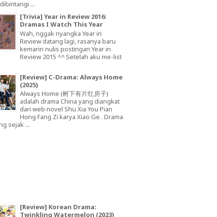
dibintangi ...
[Trivia] Year in Review 2016:
Dramas I Watch This Year
Wah, nggak nyangka Year in
Review datang lagi, rasanya baru
kemarin nulis postingan Year in
Review 2015 ^^ Setelah aku me-list
[Review] C-Drama: Always Home
(2025)
Always Home (树下有片红房子)
adalah drama China yang diangkat
dari web novel Shu Xia You Pian
Hong Fang Zi karya Xiao Ge . Drama
ng sejak ...
[Review] Korean Drama:
Twinkling Watermelon (2023)