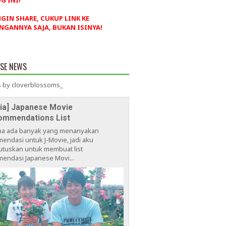
G INI!
NGIN SHARE, CUKUP LINK KE
NGANNYA SAJA, BUKAN ISINYA!
ESE NEWS
 by cloverblossoms_
via] Japanese Movie
ommendations List
na ada banyak yang menanyakan
endasi untuk J-Movie, jadi aku
tuskan untuk membuat list
endasi Japanese Movi...