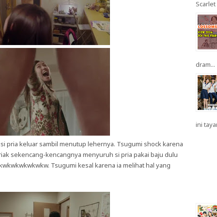
Scarlet 
dram...
ini taya
i pria keluar sambil menutup lehernya. Tsugumi shock karena
eriak sekencang-kencangnya menyuruh si pria pakai baju dulu
kwkwkwkwkwkw. Tsugumi kesal karena ia melihat hal yang