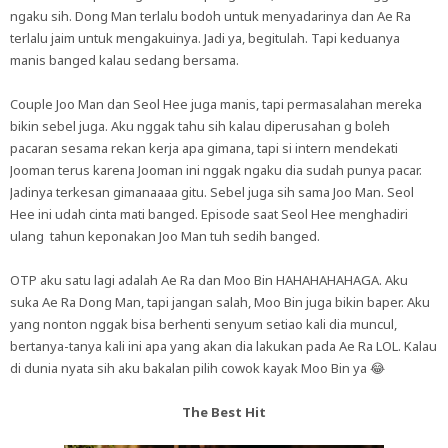
ngaku sih. Dong Man terlalu bodoh untuk menyadarinya dan Ae Ra
terlalu jaim untuk mengakuinya. Jadi ya, begitulah. Tapi keduanya
manis banged kalau sedang bersama.
Couple Joo Man dan Seol Hee juga manis, tapi permasalahan mereka
bikin sebel juga. Aku nggak tahu sih kalau diperusahan g boleh
pacaran sesama rekan kerja apa gimana, tapi si intern mendekati
Jooman terus karena Jooman ini nggak ngaku dia sudah punya pacar.
Jadinya terkesan gimanaaaa gitu. Sebel juga sih sama Joo Man. Seol
Hee ini udah cinta mati banged. Episode saat Seol Hee menghadiri
ulang tahun keponakan Joo Man tuh sedih banged.
OTP aku satu lagi adalah Ae Ra dan Moo Bin HAHAHAHAHAGA. Aku
suka Ae Ra Dong Man, tapi jangan salah, Moo Bin juga bikin baper. Aku
yang nonton nggak bisa berhenti senyum setiao kali dia muncul,
bertanya-tanya kali ini apa yang akan dia lakukan pada Ae Ra LOL. Kalau
di dunia nyata sih aku bakalan pilih cowok kayak Moo Bin ya 😂
The Best Hit