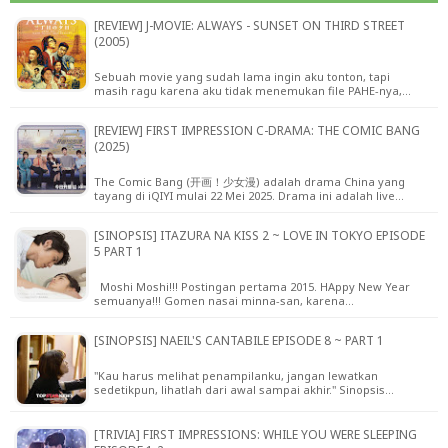
[REVIEW] J-MOVIE: ALWAYS - SUNSET ON THIRD STREET
(2005)
Sebuah movie yang sudah lama ingin aku tonton, tapi
masih ragu karena aku tidak menemukan file PAHE-nya,…
[REVIEW] FIRST IMPRESSION C-DRAMA: THE COMIC BANG
(2025)
The Comic Bang (开画！少女漫) adalah drama China yang
tayang di iQIYI mulai 22 Mei 2025. Drama ini adalah live…
[SINOPSIS] ITAZURA NA KISS 2 ~ LOVE IN TOKYO EPISODE
5 PART 1
Moshi Moshi!!! Postingan pertama 2015. HAppy New Year
semuanya!!! Gomen nasai minna-san, karena…
[SINOPSIS] NAEIL'S CANTABILE EPISODE 8 ~ PART 1
"Kau harus melihat penampilanku, jangan lewatkan
sedetikpun, lihatlah dari awal sampai akhir." Sinopsis…
[TRIVIA] FIRST IMPRESSIONS: WHILE YOU WERE SLEEPING