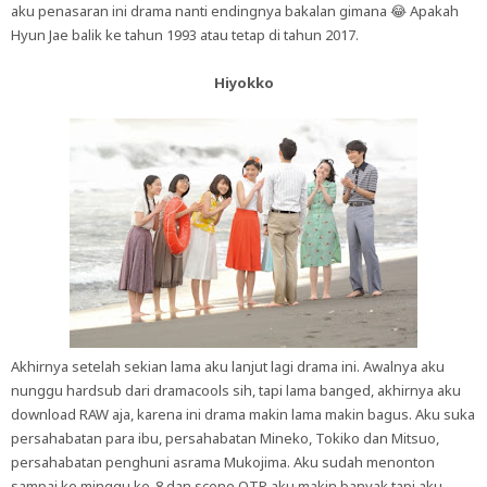
aku penasaran ini drama nanti endingnya bakalan gimana 😂 Apakah
Hyun Jae balik ke tahun 1993 atau tetap di tahun 2017.
Hiyokko
Akhirnya setelah sekian lama aku lanjut lagi drama ini. Awalnya aku
nunggu hardsub dari dramacools sih, tapi lama banged, akhirnya aku
download RAW aja, karena ini drama makin lama makin bagus. Aku suka
persahabatan para ibu, persahabatan Mineko, Tokiko dan Mitsuo,
persahabatan penghuni asrama Mukojima. Aku sudah menonton
sampai ke minggu ke-8 dan scene OTP aku makin banyak tapi aku