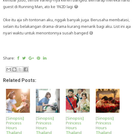
kembar Judo, sense variety-nya keren banged. Berharap mereka nanti
guest di Running Man, ato ke 1N2D lagi 😂
Oke itu aja sih tontonan aku, nggak banyak juga. Berusaha membatasi,
selain itu belakangan drama-drama kurang menarik bagi aku. List ini aja
nyari waktu untuk menontonnya susah banged 😅
Share:
Related Posts:
[Sinopsis]
[Sinopsis]
[Sinopsis]
[Sinopsis]
Princess
Princess
Princess
Princess
Hours
Hours
Hours
Hours
Thailand
Thailand
Thailand
Thailand