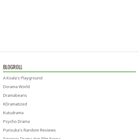
BLOGROLL
A Koala's Playground
Dorama World
Dramabeans
KDramatized
Kutudrama
Psycho Drama
Purisuka's Random Reviews
Sinopsis Drama dan Film Korea