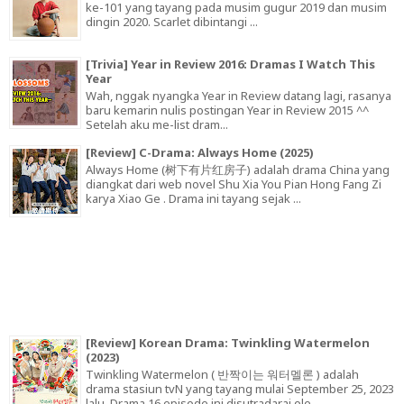
ke-101 yang tayang pada musim gugur 2019 dan musim
dingin 2020. Scarlet dibintangi ...
[Trivia] Year in Review 2016: Dramas I Watch This
Year
Wah, nggak nyangka Year in Review datang lagi, rasanya
baru kemarin nulis postingan Year in Review 2015 ^^
Setelah aku me-list dram...
[Review] C-Drama: Always Home (2025)
Always Home (树下有片红房子) adalah drama China yang
diangkat dari web novel Shu Xia You Pian Hong Fang Zi
karya Xiao Ge . Drama ini tayang sejak ...
[Review] Korean Drama: Twinkling Watermelon
(2023)
Twinkling Watermelon ( 반짝이는 워터멜론 ) adalah
drama stasiun tvN yang tayang mulai September 25, 2023
lalu. Drama 16 episode ini disutradarai ole...