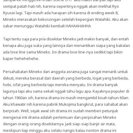
sempat patah hati nih, karena sepertinya nggak akan melihat Ryo
Ryusei lagi. Tapi masih ada harapan sih karena di ending week 8,
Mineko merasakan kekosongan setelah kepergian Watahiki. Aku akan
sabar menunggu Watahiki kembali HAHAAHAHHA
Tapi tentu saja para pria disekitar Mineko jadi makin banyak, dan entah
kenapa aku juga suka yang lainnya dan menantikan siapa yang bakalan
ada love line sama Mineko. Ini drama love line-nya sedikit tapi bikin
baper hehehehehe.
Persahabatan Mineko dan anggota asrama juga sangat menarik untuk
diikuti, mereka berasal dari daerah yang berbeda, logat yang berbeda,
hobi, sifat yang berbeda tapi mereka menyatu. Ini drama banyak
lagunya tapi aku sama sekali nggak tahu lagu apa. Kayaknya populer di
tahun 1960an sih, karena drama ini masih mengambil kisah tahun 60an.
Aku khawatir nih karena pabrik Mukojima bangkrut, para sahabat akan
berpisah. Well, sejak awal sih drama ini sudah memberi petunjuk
mengenai inti drama adalah pertemuan dan perpisahan Mineko
dengan orang-orang disekitarnya. Jadi siap-siap banjir air mata,
meskipun tiap minggu aku selalu nangis kalau nonton drama ini