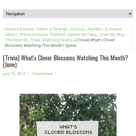
Home
»
Dorama
,
Father is Strange
,
Goon Ju
,
Hiyokko
,
K-Drama
,
Lakorn
,
Princess Hours Thailand
,
Sannin No Papa
,
Ssam My Way
,
The Best Hit
,
Trivia
,
Watching Drama
» [Trivia] What's Clover
Blossoms Watching This Month? (June)
[Trivia] What's Clover Blossoms Watching This Month?
(June)
Juni 10, 2017
2 komentar