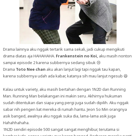
Drama lainnya aku nggak tertarik sama sekali, jadi cukup mengikuti
drama diatas aja HAHAHAHA.
Frankenstein no Koi,
aku masih nonton
sampai episode 2 karena subbernya sedang sibuk 😢
Drama
Toto Nee chan
aku akan lanjut lagi tapi nggak tau kapan,
karena subbernya udah ada kabar, katanya sih mau lanjut ngesub 😆
Kalau untuk variety, aku masih bertahan dengan 1N2D dan Running
Man. Running Man belakangan ini makin seru. Akhirnya hukuman
sudah ditentukan dan siapa yang pergi juga sudah dipilih. Aku nggak
sabar nih pengen liat mereka di rumah hantu. Jeon So Min orangnya
asik banged, awalnya aku nggak suka dia, lama-lama asik juga
Hahahhahaha.
1N2D sendiri episode 500 sangat sangat menghibur, terutama si