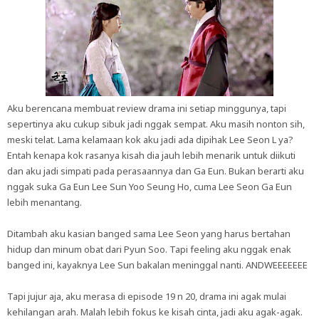
Aku berencana membuat review drama ini setiap minggunya, tapi
sepertinya aku cukup sibuk jadi nggak sempat. Aku masih nonton sih,
meski telat. Lama kelamaan kok aku jadi ada dipihak Lee Seon L ya?
Entah kenapa kok rasanya kisah dia jauh lebih menarik untuk diikuti
dan aku jadi simpati pada perasaannya dan Ga Eun. Bukan berarti aku
nggak suka Ga Eun Lee Sun Yoo Seung Ho, cuma Lee Seon Ga Eun
lebih menantang.
Ditambah aku kasian banged sama Lee Seon yang harus bertahan
hidup dan minum obat dari Pyun Soo. Tapi feeling aku nggak enak
banged ini, kayaknya Lee Sun bakalan meninggal nanti. ANDWEEEEEEE
Tapi jujur aja, aku merasa di episode 19 n 20, drama ini agak mulai
kehilangan arah. Malah lebih fokus ke kisah cinta, jadi aku agak-agak.