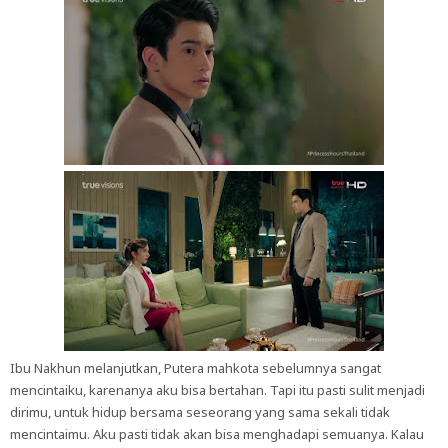
Ibu Nakhun melanjutkan, Putera mahkota sebelumnya sangat
mencintaiku, karenanya aku bisa bertahan. Tapi itu pasti sulit menjadi
dirimu, untuk hidup bersama seseorang yang sama sekali tidak
mencintaimu. Aku pasti tidak akan bisa menghadapi semuanya. Kalau