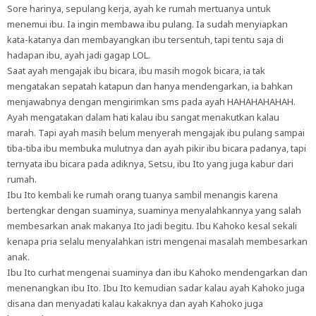
Sore harinya, sepulang kerja, ayah ke rumah mertuanya untuk
menemui ibu. Ia ingin membawa ibu pulang. Ia sudah menyiapkan
kata-katanya dan membayangkan ibu tersentuh, tapi tentu saja di
hadapan ibu, ayah jadi gagap LOL.
Saat ayah mengajak ibu bicara, ibu masih mogok bicara, ia tak
mengatakan sepatah katapun dan hanya mendengarkan, ia bahkan
menjawabnya dengan mengirimkan sms pada ayah HAHAHAHAHAH.
Ayah mengatakan dalam hati kalau ibu sangat menakutkan kalau
marah. Tapi ayah masih belum menyerah mengajak ibu pulang sampai
tiba-tiba ibu membuka mulutnya dan ayah pikir ibu bicara padanya, tapi
ternyata ibu bicara pada adiknya, Setsu, ibu Ito yang juga kabur dari
rumah.
Ibu Ito kembali ke rumah orang tuanya sambil menangis karena
bertengkar dengan suaminya, suaminya menyalahkannya yang salah
membesarkan anak makanya Ito jadi begitu. Ibu Kahoko kesal sekali
kenapa pria selalu menyalahkan istri mengenai masalah membesarkan
anak.
Ibu Ito curhat mengenai suaminya dan ibu Kahoko mendengarkan dan
menenangkan ibu Ito. Ibu Ito kemudian sadar kalau ayah Kahoko juga
disana dan menyadati kalau kakaknya dan ayah Kahoko juga