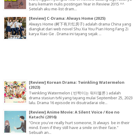
baru kemarin nulis postingan Year in Review 2015 ^^
Setelah aku me-list dram...
[Review] C-Drama: Always Home (2025)
Always Home (树下有片红房子) adalah drama China yang
diangkat dari web novel Shu Xia You Pian Hong Fang Zi
karya Xiao Ge . Drama ini tayang sejak ...
[Review] Korean Drama: Twinkling Watermelon
(2023)
Twinkling Watermelon ( 반짝이는 워터멜론 ) adalah
drama stasiun tvN yang tayang mulai September 25, 2023
lalu. Drama 16 episode ini disutradarai ole...
[Review] Anime Movie: A Silent Voice / Koe no
Katachi (2016)
"Once you've really hurt someone, It always be in their
mind. Even if they still have a smile on their face."
Sebuah an...