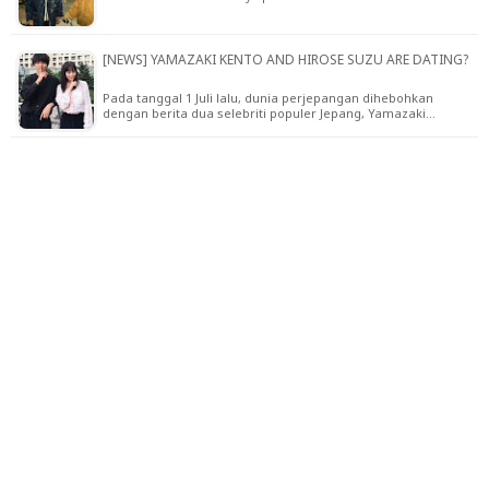
[NEWS] YAMAZAKI KENTO AND HIROSE SUZU ARE DATING?
Pada tanggal 1 Juli lalu, dunia perjepangan dihebohkan
dengan berita dua selebriti populer Jepang, Yamazaki…