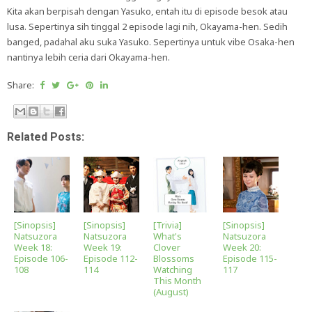
Kita akan berpisah dengan Yasuko, entah itu di episode besok atau
lusa. Sepertinya sih tinggal 2 episode lagi nih, Okayama-hen. Sedih
banged, padahal aku suka Yasuko. Sepertinya untuk vibe Osaka-hen
nantinya lebih ceria dari Okayama-hen.
Share:
Related Posts:
[Sinopsis]
[Sinopsis]
[Trivia]
[Sinopsis]
Natsuzora
Natsuzora
What's
Natsuzora
Week 18:
Week 19:
Clover
Week 20:
Episode 106-
Episode 112-
Blossoms
Episode 115-
108
114
Watching
117
This Month
(August)