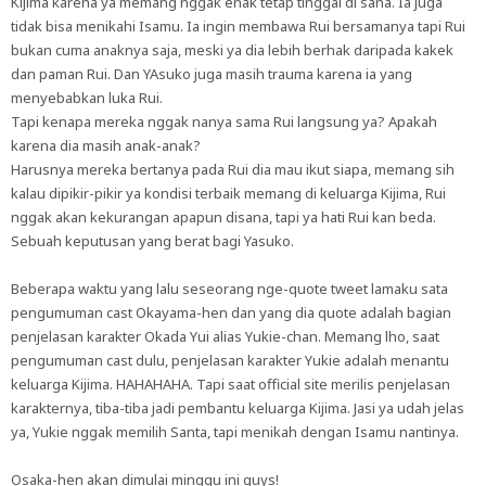
Kijima karena ya memang nggak enak tetap tinggal di sana. Ia juga
tidak bisa menikahi Isamu. Ia ingin membawa Rui bersamanya tapi Rui
bukan cuma anaknya saja, meski ya dia lebih berhak daripada kakek
dan paman Rui. Dan YAsuko juga masih trauma karena ia yang
menyebabkan luka Rui.
Tapi kenapa mereka nggak nanya sama Rui langsung ya? Apakah
karena dia masih anak-anak?
Harusnya mereka bertanya pada Rui dia mau ikut siapa, memang sih
kalau dipikir-pikir ya kondisi terbaik memang di keluarga Kijima, Rui
nggak akan kekurangan apapun disana, tapi ya hati Rui kan beda.
Sebuah keputusan yang berat bagi Yasuko.
Beberapa waktu yang lalu seseorang nge-quote tweet lamaku sata
pengumuman cast Okayama-hen dan yang dia quote adalah bagian
penjelasan karakter Okada Yui alias Yukie-chan. Memang lho, saat
pengumuman cast dulu, penjelasan karakter Yukie adalah menantu
keluarga Kijima. HAHAHAHA. Tapi saat official site merilis penjelasan
karakternya, tiba-tiba jadi pembantu keluarga Kijima. Jasi ya udah jelas
ya, Yukie nggak memilih Santa, tapi menikah dengan Isamu nantinya.
Osaka-hen akan dimulai minggu ini guys!