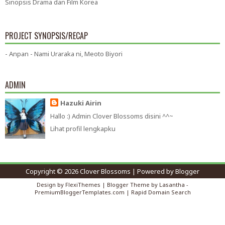
Sinopsis Drama dan Film Korea
PROJECT SYNOPSIS/RECAP
- Anpan - Nami Uraraka ni, Meoto Biyori
ADMIN
Hazuki Airin
Hallo :) Admin Clover Blossoms disini ^^~
Lihat profil lengkapku
Copyright ©
2026
Clover Blossoms
| Powered by
Blogger
Design by
FlexiThemes
| Blogger Theme by
Lasantha
-
PremiumBloggerTemplates.com
|
Rapid Domain Search