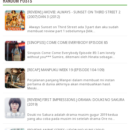
RANDOM POSTS
[REVIEW] J-MOVIE: ALWAYS - SUNSET ON THIRD STREET 2
(2007) DAN 3 (2012)
Always Sunset on Third Street ada 3 part dan aku sudah
membuat review part 1 sebelumnya [klik…
[SINOPSIS] COME COME EVERYBODY EPISODE 85
Sinopsis Come Come Everybody Episode 85: I am lonely
without you*** Sumire, ditemani oleh Hinata sebagai…
[RECAP] MANPUKU WEEK 19 (EPISODE 104-109)
Perjalanan panjang Manpei dalam membuat mi instan
pertama di dunia akhirnya akan membuahkan hasil.
Meski…
[REVIEW] FIRST IMPRESSIONS J-DRAMA: DOUKI NO SAKURA
(2019)
Douki no Sakura adalah drama musim gugur 2019 kedua
yang aku coba pada musim ini setelah drama Ore no…