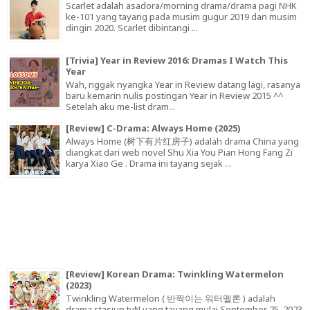
Scarlet adalah asadora/morning drama/drama pagi NHK
ke-101 yang tayang pada musim gugur 2019 dan musim
dingin 2020. Scarlet dibintangi ...
[Trivia] Year in Review 2016: Dramas I Watch This
Year
Wah, nggak nyangka Year in Review datang lagi, rasanya
baru kemarin nulis postingan Year in Review 2015 ^^
Setelah aku me-list dram...
[Review] C-Drama: Always Home (2025)
Always Home (树下有片红房子) adalah drama China yang
diangkat dari web novel Shu Xia You Pian Hong Fang Zi
karya Xiao Ge . Drama ini tayang sejak ...
[Review] Korean Drama: Twinkling Watermelon
(2023)
Twinkling Watermelon ( 반짝이는 워터멜론 ) adalah
drama stasiun tvN yang tayang mulai September 25, 2023