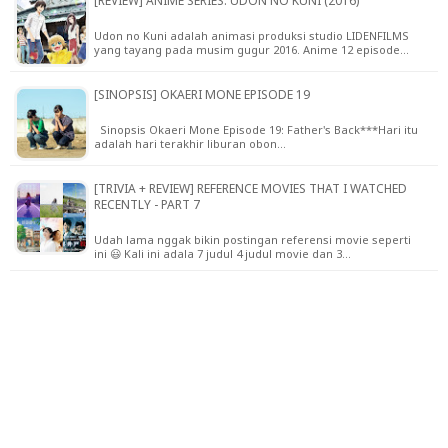
[REVIEW] ANIME SERIES: UDON NO KUNI (2016)
Udon no Kuni adalah animasi produksi studio LIDENFILMS
yang tayang pada musim gugur 2016. Anime 12 episode…
[SINOPSIS] OKAERI MONE EPISODE 19
Sinopsis Okaeri Mone Episode 19: Father's Back***Hari itu
adalah hari terakhir liburan obon…
[TRIVIA + REVIEW] REFERENCE MOVIES THAT I WATCHED
RECENTLY - PART 7
Udah lama nggak bikin postingan referensi movie seperti
ini 😃 Kali ini adala 7 judul 4 judul movie dan 3…