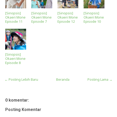
[Sinopsis]
[Sinopsis]
[Sinopsis]
[Sinopsis]
Okaeri Mone
Okaeri Mone
Okaeri Mone
Okaeri Mone
Episode 11
Episode 7
Episode 12
Episode 10
[Sinopsis]
Okaeri Mone
Episode 8
← Posting Lebih Baru
Beranda
Posting Lama →
0 komentar:
Posting Komentar