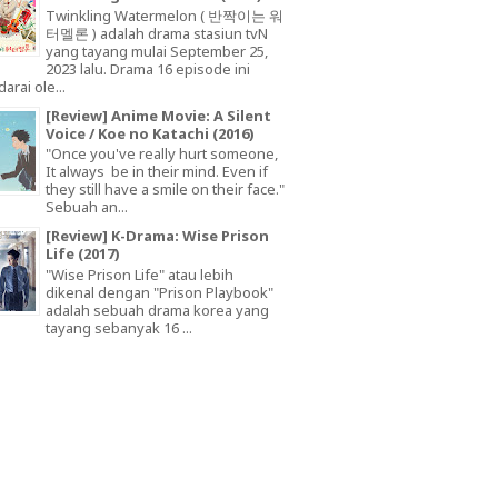
Twinkling Watermelon ( 반짝이는 워
터멜론 ) adalah drama stasiun tvN
yang tayang mulai September 25,
2023 lalu. Drama 16 episode ini
arai ole...
[Review] Anime Movie: A Silent
Voice / Koe no Katachi (2016)
"Once you've really hurt someone,
It always be in their mind. Even if
they still have a smile on their face."
Sebuah an...
[Review] K-Drama: Wise Prison
Life (2017)
"Wise Prison Life" atau lebih
dikenal dengan "Prison Playbook"
adalah sebuah drama korea yang
tayang sebanyak 16 ...