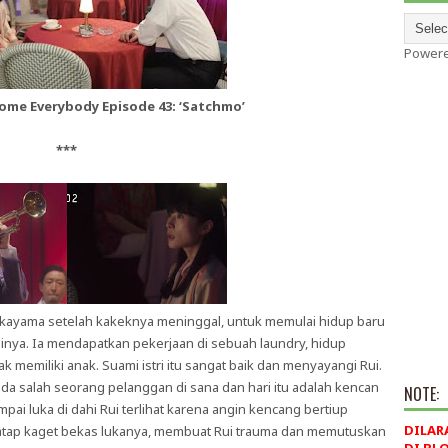
Power
ome Everybody Episode 43: ‘Satchmo’
***
kayama setelah kakeknya meninggal, untuk memulai hidup baru
inya. Ia mendapatkan pekerjaan di sebuah laundry, hidup
ak memiliki anak. Suami istri itu sangat baik dan menyayangi Rui.
 pada salah seorang pelanggan di sana dan hari itu adalah kencan
NOTE:
pai luka di dahi Rui terlihat karena angin kencang bertiup
DILAR
natap kaget bekas lukanya, membuat Rui trauma dan memutuskan