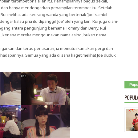
ilan terompet pria alien itu. Penampilannya bagus sekali,
a dan hanya mendengarkan penampilan terompet itu. Setelah
ui melihat ada seorang wanita yang berteriak ‘Joe’ sambil
engar kalau pria itu dipanggil ‘Joe’ oleh yang lain. Rui juga diam-
egang antara pengunjung bernama Tommy dan Berry. Rui
ini, kenapa mereka menggunakan nama asing, bukan nama
arkan dan terus penasaran, ia memutuskan akan pergi dari
 di hadapannya. Semua yang ada di sana kaget melihat Joe duduk
Popu
POPUL