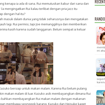
RECEN
ng kenapa ia ada di sana. Rui memutuskan kabur dari sana dan
 mengingatkan Rui kalau terlibat dengan pria jazz itu
p dengan hal itu?
RANDO
udah masuk dalam dunia yang tidak seharusnya dan mengatakan
bih jauh lagi. Rui permisi, tapi Joe memanggilnya dan memberikan
erima kasih karena sudah langganan. Belum sempat ia keluar
membua
ini ak
sepert
karen
Kazuko bersiap untuk makan malam. Karena Rui belum pulang
ngkin makan malam di luar. Kazuko asik membayangkan dimana Rui
ia bahkan membayangkan Rui makan malam dengan makanan
g dengan membawa seonggok barang. Kazuko dan Heisuke kaget