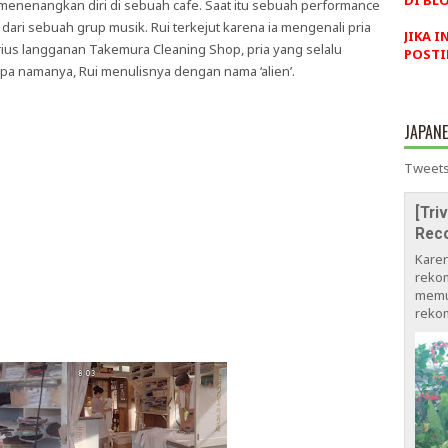
DI BLO
i menenangkan diri di sebuah cafe. Saat itu sebuah performance
 dari sebuah grup musik. Rui terkejut karena ia mengenali pria
JIKA I
erius langganan Takemura Cleaning Shop, pria yang selalu
POSTI
apa namanya, Rui menulisnya dengan nama ‘alien’.
JAPAN
Tweets
[Tri
Rec
Kare
rekom
memu
rekom