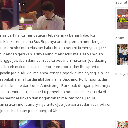
Scarlet 
 kursinya. Pria itu mengatakan tebakannya benar kalau Rui
dram...
gatakan karena nama Rui. Rupanya pria itu pernah mendengar
ui mencoba menjelaskan kalau bukan berarti ia menyukai jazz
lagi dengan gerakan jarinya yang mengetuk meja seolah-olah
enunggu jawaban darinya. Saat itu pesanan makanan Joe datang,
ia boleh makan di sana sambil mengobrol dan Rui spontan
apain Joe duduk di mejanya kenapa nggak di meja yang lain. Joe
ini taya
apakah nama Rui diambil dari nama Satchmo. Rui bingung, dia
alah nickname dari Louis Armstrong). Rui sibuk dengan pikirannya
Joe dan kemudian ia sadar itu penyebab noda saos selalu ada di
jiwa membersihkan dan nggak tahan melihat noda, jadi ia
n ia akan me-laundry-nya untuk Joe. Joe baru sadar ada noda di
Joe ini kelihatan polos banged 😅