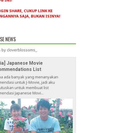
G INI!
NGIN SHARE, CUKUP LINK KE
NGANNYA SAJA, BUKAN ISINYA!
ESE NEWS
 by cloverblossoms_
via] Japanese Movie
ommendations List
na ada banyak yang menanyakan
endasi untuk J-Movie, jadi aku
tuskan untuk membuat list
endasi Japanese Movi...