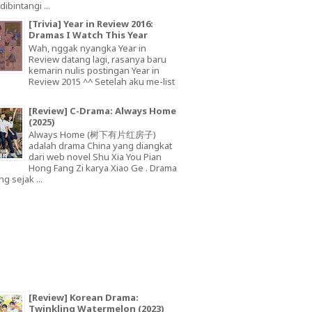
dibintangi ...
[Trivia] Year in Review 2016:
Dramas I Watch This Year
Wah, nggak nyangka Year in
Review datang lagi, rasanya baru
kemarin nulis postingan Year in
Review 2015 ^^ Setelah aku me-list
[Review] C-Drama: Always Home
(2025)
Always Home (树下有片红房子)
adalah drama China yang diangkat
dari web novel Shu Xia You Pian
Hong Fang Zi karya Xiao Ge . Drama
ng sejak ...
[Review] Korean Drama:
Twinkling Watermelon (2023)