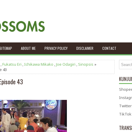
SITEMAP
ABOUT ME
PRIVACY POLICY
DISCLAIMER
CONTACT
,
Fukatsu Eri
,
Ichikawa Mikako
,
Joe Odagiri
,
Sinopsis
»
e 43
KUNJUN
Episode 43
Shopee
Instag
Twitter
TikTok
TRANS