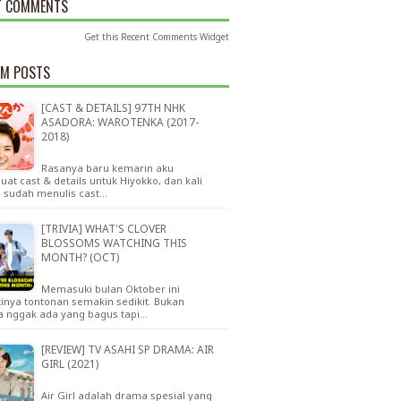
T COMMENTS
Get this
Recent Comments Widget
M POSTS
[CAST & DETAILS] 97TH NHK
ASADORA: WAROTENKA (2017-
2018)
Rasanya baru kemarin aku
t cast & details untuk Hiyokko, dan kali
u sudah menulis cast…
[TRIVIA] WHAT'S CLOVER
BLOSSOMS WATCHING THIS
MONTH? (OCT)
Memasuki bulan Oktober ini
inya tontonan semakin sedikit. Bukan
a nggak ada yang bagus tapi…
[REVIEW] TV ASAHI SP DRAMA: AIR
GIRL (2021)
Air Girl adalah drama spesial yang