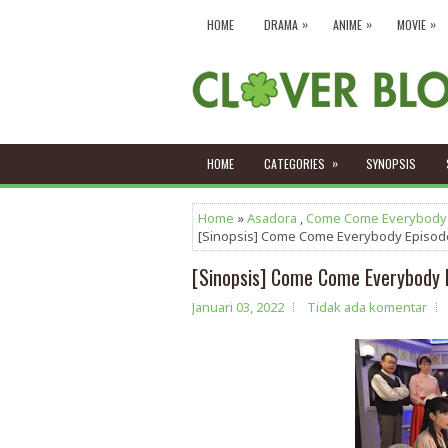
»
»
»
HOME
DRAMA
ANIME
MOVIE
»
HOME
CATEGORIES
SYNOPSIS
Home
»
Asadora
,
Come Come Everybody
[Sinopsis] Come Come Everybody Episod
[Sinopsis] Come Come Everybody 
Januari 03, 2022
Tidak ada komentar