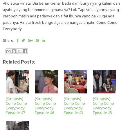
Aku suka Hinata. Dia benar-benar beda dari ibunya yang kalem dan
ayahnya yang hmmmmmm gimana ya? Lol. Tapi sifat ayahnya yang
ceroboh masih ada padanya dan sifat ibunya yang baik juga ada
padanya. Hinata fresh banged, jadi semangat lanjutin Come Come
Everybody.
Share:
Related Posts:
[Sinopsis]
[Sinopsis]
[Sinopsis]
[Sinopsis]
Come Come
Come Come
Come Come
Come Come
Everybody
Everybody
Everybody
Everybody
Episode 47
Episode 46
Episode 43
Episode 45