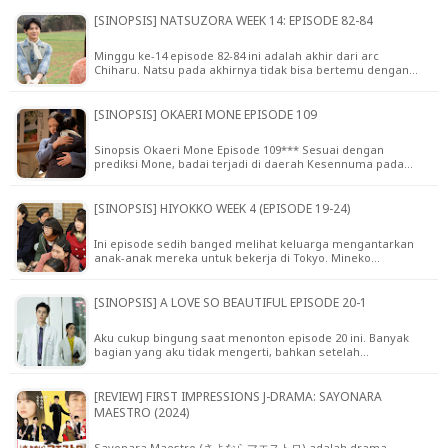
[SINOPSIS] NATSUZORA WEEK 14: EPISODE 82-84
Minggu ke-14 episode 82-84 ini adalah akhir dari arc
Chiharu. Natsu pada akhirnya tidak bisa bertemu dengan…
[SINOPSIS] OKAERI MONE EPISODE 109
Sinopsis Okaeri Mone Episode 109*** Sesuai dengan
prediksi Mone, badai terjadi di daerah Kesennuma pada…
[SINOPSIS] HIYOKKO WEEK 4 (EPISODE 19-24)
Ini episode sedih banged melihat keluarga mengantarkan
anak-anak mereka untuk bekerja di Tokyo. Mineko…
[SINOPSIS] A LOVE SO BEAUTIFUL EPISODE 20-1
Aku cukup bingung saat menonton episode 20 ini. Banyak
bagian yang aku tidak mengerti, bahkan setelah…
[REVIEW] FIRST IMPRESSIONS J-DRAMA: SAYONARA
MAESTRO (2024)
Sayonara Maestro (さよならマエストロ) adalah drama