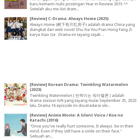
baru kemarin nulis postingan Year in Review 2015 ^^
Setelah aku me-list dram...
[Review] C-Drama: Always Home (2025)
Always Home (树下有片红房子) adalah drama China yang
diangkat dari web novel Shu Xia You Pian Hong Fang Zi
karya Xiao Ge . Drama ini tayang sejak ...
[Review] Korean Drama: Twinkling Watermelon
(2023)
Twinkling Watermelon ( 반짝이는 워터멜론 ) adalah
drama stasiun tvN yang tayang mulai September 25, 2023
lalu. Drama 16 episode ini disutradarai ole...
[Review] Anime Movie: A Silent Voice / Koe no
Katachi (2016)
"Once you've really hurt someone, It always be in their
mind. Even if they still have a smile on their face."
Sebuah an...