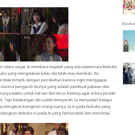
disutrad
ri udara segar. Ai membaca majalah yang ada wawancara Nobuko
ko yang mengatakan kalau dia tidak mau menikah. Itu
ga tidak tertarik dengan pernikahan karena ingin menggapai
on karena pengaruh ibunya yang adalah pembuat pakaian dan
 punya waktu untuk hal lain dan terus bekerja agar ia bisa pindah
anti. Tapi belakangan dia sudah menyerah. Ia menyadari betapa
aja mengikuti keinginan orang tuanya. Ia iri pada Nobuko yang
edangkan Nobuko iri pada Ai yang fashionable dan mencintai.