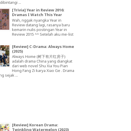
dibintangi ...
[Trivia] Year in Review 2016:
Dramas I Watch This Year
Wah, nggak nyangka Year in
Review datang lagi, rasanya baru
kemarin nulis postingan Year in
Review 2015 ^^ Setelah aku me-list
[Review] C-Drama: Always Home
(2025)
Always Home (树下有片红房子)
adalah drama China yang diangkat
dari web novel Shu Xia You Pian
Hong Fang Zi karya Xiao Ge . Drama
ng sejak ...
[Review] Korean Drama:
Twinkling Watermelon (2023)