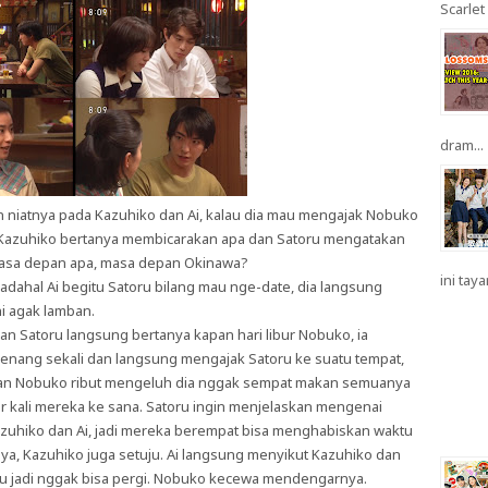
Scarlet 
dram...
 niatnya pada Kazuhiko dan Ai, kalau dia mau mengajak Nobuko
Kazuhiko bertanya membicarakan apa dan Satoru mengatakan
masa depan apa, masa depan Okinawa?
ini taya
ahal Ai begitu Satoru bilang mau nge-date, dia langsung
ni agak lamban.
n Satoru langsung bertanya kapan hari libur Nobuko, ia
nang sekali dan langsung mengajak Satoru ke suatu tempat,
an Nobuko ribut mengeluh dia nggak sempat makan semuanya
r kali mereka ke sana. Satoru ingin menjelaskan mengenai
azuhiko dan Ai, jadi mereka berempat bisa menghabiskan waktu
a, Kazuhiko juga setuju. Ai langsung menyikut Kazuhiko dan
itu jadi nggak bisa pergi. Nobuko kecewa mendengarnya.