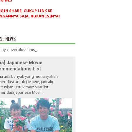
G INI!
NGIN SHARE, CUKUP LINK KE
NGANNYA SAJA, BUKAN ISINYA!
ESE NEWS
 by cloverblossoms_
via] Japanese Movie
ommendations List
na ada banyak yang menanyakan
endasi untuk J-Movie, jadi aku
tuskan untuk membuat list
endasi Japanese Movi...