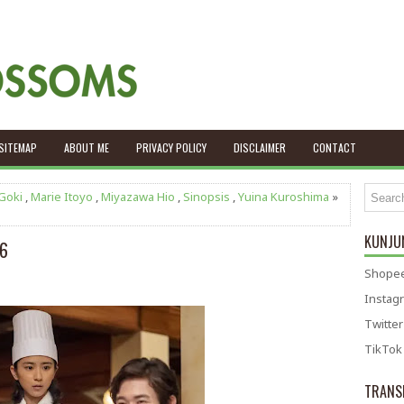
SITEMAP
ABOUT ME
PRIVACY POLICY
DISCLAIMER
CONTACT
Goki
,
Marie Itoyo
,
Miyazawa Hio
,
Sinopsis
,
Yuina Kuroshima
»
KUNJUN
56
Shopee
Instag
Twitter
TikTok
TRANS