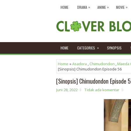
»
»
»
HOME
DRAMA
ANIME
MOVIE
»
HOME
CATEGORIES
SYNOPSIS
Home
»
Asadora
,
Chimudondon
,
Maeda 
[Sinopsis] Chimudondon Episode 56
[Sinopsis] Chimudondon Episode 
Juni 28, 2022
Tidak ada komentar