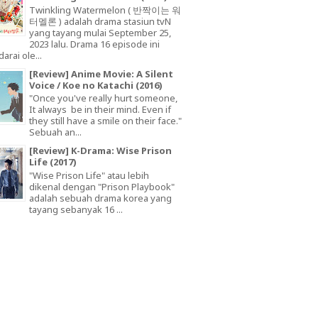
Twinkling Watermelon ( 반짝이는 워
터멜론 ) adalah drama stasiun tvN
yang tayang mulai September 25,
2023 lalu. Drama 16 episode ini
arai ole...
[Review] Anime Movie: A Silent
Voice / Koe no Katachi (2016)
"Once you've really hurt someone,
It always be in their mind. Even if
they still have a smile on their face."
Sebuah an...
[Review] K-Drama: Wise Prison
Life (2017)
"Wise Prison Life" atau lebih
dikenal dengan "Prison Playbook"
adalah sebuah drama korea yang
tayang sebanyak 16 ...