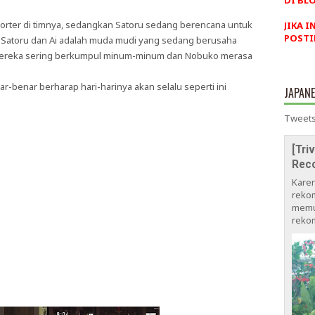
DI BLO
orter di timnya, sedangkan Satoru sedang berencana untuk
JIKA I
POSTI
 Satoru dan Ai adalah muda mudi yang sedang berusaha
Mereka sering berkumpul minum-minum dan Nobuko merasa
-benar berharap hari-harinya akan selalu seperti ini
JAPAN
Tweets
[Tri
Rec
Kare
rekom
memu
rekom