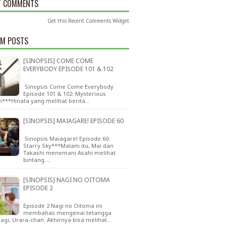
T COMMENTS
Get this
Recent Comments Widget
M POSTS
[SINOPSIS] COME COME
EVERYBODY EPISODE 101 & 102
Sinopsis Come Come Everybody
Episode 101 & 102: Mysterious
n***Hinata yang melihat berita…
[SINOPSIS] MAIAGARE! EPISODE 60
Sinopsis Maiagare! Episode 60:
Starry Sky***Malam itu, Mai dan
Takashi menemani Asahi melihat
bintang.…
[SINOPSIS] NAGI NO OITOMA
EPISODE 2
Episode 2 Nagi no Oitoma ini
membahas mengenai tetangga
Nagi, Urara-chan. Akhirnya bisa melihat…