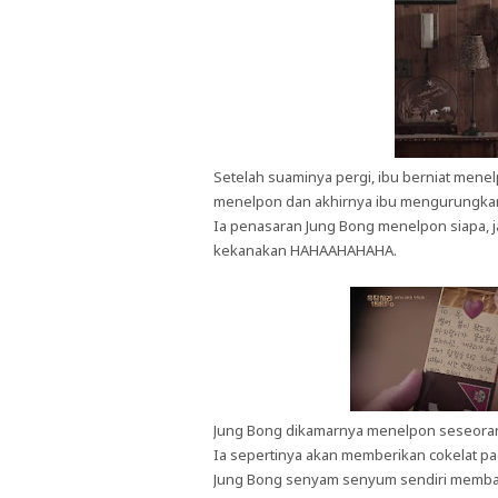
Setelah suaminya pergi, ibu berniat mene
menelpon dan akhirnya ibu mengurungkan
Ia penasaran Jung Bong menelpon siapa, jad
kekanakan HAHAAHAHAHA.
Jung Bong dikamarnya menelpon seseoran
Ia sepertinya akan memberikan cokelat pa
Jung Bong senyam senyum sendiri membac