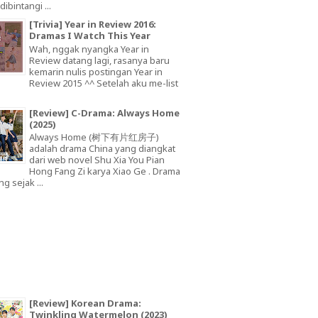
dibintangi ...
[Trivia] Year in Review 2016:
Dramas I Watch This Year
Wah, nggak nyangka Year in
Review datang lagi, rasanya baru
kemarin nulis postingan Year in
Review 2015 ^^ Setelah aku me-list
[Review] C-Drama: Always Home
(2025)
Always Home (树下有片红房子)
adalah drama China yang diangkat
dari web novel Shu Xia You Pian
Hong Fang Zi karya Xiao Ge . Drama
ng sejak ...
[Review] Korean Drama:
Twinkling Watermelon (2023)