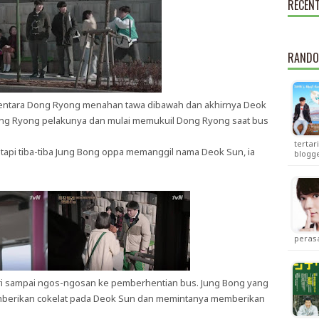
RECEN
RANDO
entara Dong Ryong menahan tawa dibawah dan akhirnya Deok
g Ryong pelakunya dan mulai memukuil Dong Ryong saat bus
tertar
tapi tiba-tiba Jung Bong oppa memanggil nama Deok Sun, ia
blogg
peras
ari sampai ngos-ngosan ke pemberhentian bus. Jung Bong yang
mberikan cokelat pada Deok Sun dan memintanya memberikan