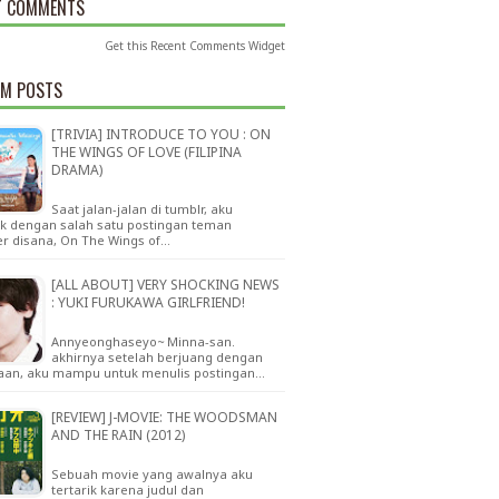
T COMMENTS
Get this
Recent Comments Widget
M POSTS
[TRIVIA] INTRODUCE TO YOU : ON
THE WINGS OF LOVE (FILIPINA
DRAMA)
Saat jalan-jalan di tumblr, aku
ik dengan salah satu postingan teman
er disana, On The Wings of…
[ALL ABOUT] VERY SHOCKING NEWS
: YUKI FURUKAWA GIRLFRIEND!
Annyeonghaseyo~ Minna-san.
akhirnya setelah berjuang dengan
aan, aku mampu untuk menulis postingan…
[REVIEW] J-MOVIE: THE WOODSMAN
AND THE RAIN (2012)
Sebuah movie yang awalnya aku
tertarik karena judul dan