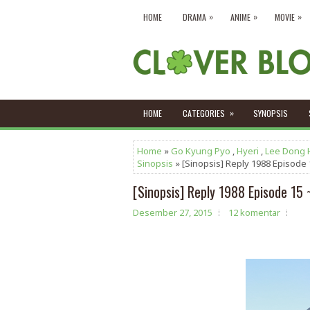
»
»
»
HOME
DRAMA
ANIME
MOVIE
»
HOME
CATEGORIES
SYNOPSIS
Home
»
Go Kyung Pyo
,
Hyeri
,
Lee Dong 
Sinopsis
» [Sinopsis] Reply 1988 Episode 1
[Sinopsis] Reply 1988 Episode 15 
Desember 27, 2015
12 komentar