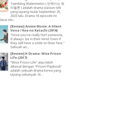
Twinkling Watermelon ( 반짝이는 워
터멜론 ) adalah drama stasiun tvN
yang tayang mulai September 25,
2023 lalu. Drama 16 episode ini
arai ole...
[Review] Anime Movie: A Silent
Voice / Koe no Katachi (2016)
"Once you've really hurt someone,
It always be in their mind. Even if
they still have a smile on their face."
Sebuah an...
[Review] K-Drama: Wise Prison
Life (2017)
"Wise Prison Life" atau lebih
dikenal dengan "Prison Playbook"
adalah sebuah drama korea yang
tayang sebanyak 16 ...