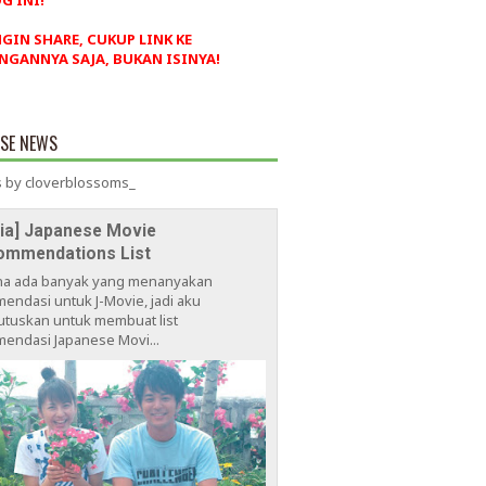
G INI!
NGIN SHARE, CUKUP LINK KE
NGANNYA SAJA, BUKAN ISINYA!
ESE NEWS
 by cloverblossoms_
via] Japanese Movie
ommendations List
na ada banyak yang menanyakan
endasi untuk J-Movie, jadi aku
tuskan untuk membuat list
endasi Japanese Movi...