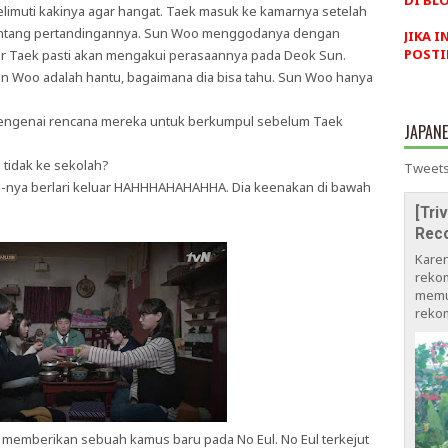
DI BLO
muti kakinya agar hangat. Taek masuk ke kamarnya setelah
entang pertandingannya. Sun Woo menggodanya dengan
JIKA I
POSTI
r Taek pasti akan mengakui perasaannya pada Deok Sun.
 Woo adalah hantu, bagaimana dia bisa tahu. Sun Woo hanya
ngenai rencana mereka untuk berkumpul sebelum Taek
JAPAN
.
 tidak ke sekolah?
Tweets
-nya berlari keluar HAHHHAHAHAHHA. Dia keenakan di bawah
[Tri
Rec
Kare
rekom
memu
rekom
 memberikan sebuah kamus baru pada No Eul. No Eul terkejut