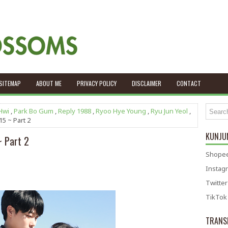
SITEMAP
ABOUT ME
PRIVACY POLICY
DISCLAIMER
CONTACT
Hwi
,
Park Bo Gum
,
Reply 1988
,
Ryoo Hye Young
,
Ryu Jun Yeol
,
5 ~ Part 2
KUNJUN
~ Part 2
Shopee
Instag
Twitter
TikTok
TRANS