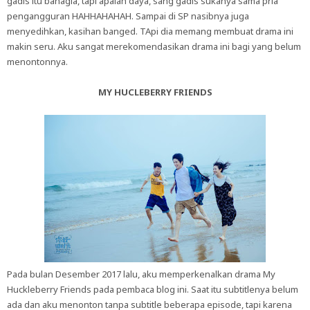
gadis itu bahagia, tapi apalah daya, sang gadis sukanya sama pria
pengangguran HAHHAHAHAH. Sampai di SP nasibnya juga
menyedihkan, kasihan banged. TApi dia memang membuat drama ini
makin seru. Aku sangat merekomendasikan drama ini bagi yang belum
menontonnya.
MY HUCLEBERRY FRIENDS
Pada bulan Desember 2017 lalu, aku memperkenalkan drama My
Huckleberry Friends pada pembaca blog ini. Saat itu subtitlenya belum
ada dan aku menonton tanpa subtitle beberapa episode, tapi karena