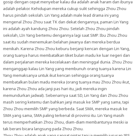
gosip dengan cepat menyebar kalau dia adalah anak haram dan ibunya
adalah pelakor. Kehidupan mereka cukup sulit sehingga Zhou Zhou
harus pindah sekolah. Lin Yang adalah male lead drama ini yang
mengenal Zhou Zhou saat TK dan dekat dengannya, paman Lin Yang
ini adalah ayah kandung Zhou Zhou. Setelah Zhou Zhou pindah
sekolah, LIn Yang bertemu dengannya lagi saat SMP. Ibu Zhou Zhou
saat itu sudah menemukan belahan jiwanya dan mereka berdua
menikah. Karena Zhou Zhou keburu berjanji kencan dengan Lin Yang,
orang tuanya harus membatalkan tiket bulan madu ke luar negeri dan
dalam perjalanan mereka kecelakaan dan meninggal dunia. Zhou Zhou
menganggap kalau Lin Yang yang membunuh orang tuanya karena Lin
Yang memaksanya untuk ikut kencan sehingga orang tuanya
membatalkan bulan madu mereka (orang tuanya mau Zhou Zhou ikut,
karena Zhou Zhou ada janji pas hari itu, jadi mereka ingin
memundurkan jadwal). Sebenarnya saat SD, Lin Yang dan Zhou Zhou
masih sering ketemu dan bahkan janji masuk ke SMP yang sama, tapi
Zhou Zhou memilih SMP yang berbeda. Saat SMA, mereka masuk ke
SMA yang sama, SMA paling terkenal di provinsi itu. Lin Yang masih
terus memperhatikan Zhou Zhou, diam-diam membantunya meski ia
tak berani bicara langsung pada Zhou Zhou.
Zhou Zhou adalah anak yang sangat pintar tapi ia memilih jurusan IPS