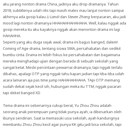
aku jarang nonton drama China, jadinya aku drop dramanya. Tahun
2018, subtitlenya udah rilis tapi masih males mau lanjut nonton sampai
akhirnya ada gosip kalau
Li Landi
dan
Steven Zhang
berpacaran, aku jadi
mood lagi nonton dramanya HHAHAHHAHAHAHA. Well, kalau nggak ada
gosip mereka itu aku kayaknya nggak akan menonton drama ini lagi
HAHAHHA.
Seperti yang aku duga sejak awal, drama ini bagus banged, dalem!
Coming of Age drama, tentang siswa SMA, persahabatan dan sedikit
bumbu cinta. Drama ini lebih fokus ke persahabatan dan bagaimana
mereka menghadapi ujian dengan berada di sebuah sekolah yang
sangat ketat. Meski percintaan pewarnai dramanya, tapi nggak terlalu
dibahas, apalagi OTP yang nggak tahu kapan jadian tapi tiba-tiba udah
acara lamaran aja pas time jump HAHAHAHHAHA. TApi OTP memang
sudah dekat sejak kecil sih, hubungan meka itu TTM, nggak pacaran
tapi deket banged XD
Tema drama ini sebenarnya cukup berat, Yu Zhou Zhou adalah
seorang anak perempuan yang tidak punya ayah, ia dibesarkan oleh
ibunya sendirian. Saat ia memasuki usia sekolah, ayah kandungnya
membantu Zhou Zhou kecil agar punya KK gitu jadi bisa sekolah, tapi