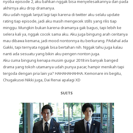
nyoba episode 2, aku bahkan nggak bisa menyelesaikannya dan pada
akhirnya aku drop dramanya.
Aku udah nggak lanjut lagi tapi karena di twitter aku selalu update
rating tiap episode, jadi aku masih mengecek stills yang rilis tiap
minggu. Mungkin bukan karena dramanya gak bagus, tapi lebih ke
selera kali ya, nggak cocok sama aku. Aku juga bingung arah ceritanya
mau dibawa kemana, jadi mood nontonnya itu berkurang. PAdahal ada
Gakki, tapi ternyata nggak bisa bertahan nih. Nggak tahu juga kalau
nanti ada sesuatu yang bikin aku pengen nonton juga.
Aku cuma bingung kenapa musim gugur 2018 ini banyak banged
drama yang tokoh utamanya udah punya pacar, hampir menikah tapi
tergoda dengan pria lain ya? HAHAHAHAHHA. Kemonare ini begitu,
Chugakusei Nikki juga, Dai Renai apalagi XD
SUITS