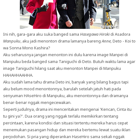
Ini nih, gara-gara aku suka banged sama
Hasegawa Hiroki
di Asadora
Manpuku
, aku jadi menonton drama lamanya bareng
Anne,
Deto - Koi to
wa Sonna Mono Kashira?
Aku seharusnya jangan menonton ini dulu karena image Manpei di
Manpuku beda banged sama Taniguchi di Deto. Butuh waktu lama agar
image Taniguchi hilang saat aku menonton Manpei di Manpuku
HAHAHHAAHHA.
Aku sudah lama tahu drama Deto ini, banyak yang bilang bagus tapi
aku belum mood menontonnya, barulah setelah jatuh hati pada
senyuman HAseHiro di Manpuku, aku menontonnya dan dramanya
benar-benar nggak mengecewakan.
Seperti judulnya, drama ini menceritakan mengenai 'Kencan, Cinta itu
tu gini ya?'. Dua orang yang nggak terlalu memikirkan tentang
percintaan, karena kondisi dan situasi tertentu mereka harus cepat
menemukan pasangan hidup dan mereka bertemu lewat suatu iklan
perjodohan. Si pria yang diperankan HaseHiro sama sekali nggak