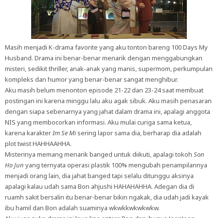
Masih menjadi K-drama favorite yang aku tonton bareng 100 Days My
Husband. Drama ini benar-benar menarik dengan menggabungkan
misteri, sedikit thriller, anak-anak yang manis, supermom, perkumpulan
kompleks dan humor yang benar-benar sangat menghibur.
Aku masih belum menonton episode 21-22 dan 23-24 saat membuat
postingan ini karena minggu lalu aku agak sibuk. Aku masih penasaran
dengan siapa sebenarnya yang jahat dalam drama ini, apalagi anggota
NIS yang membocorkan informasi. Aku mulai curiga sama ketua,
karena karakter
Im Se Mi
sering lapor sama dia, berharap dia adalah
plot twist HAHHAAHHA.
Misterinya memang menarik banged untuk diikuti, apalagi tokoh
Son
Ho Jun
yang ternyata operasi plastik 100% mengubah penampilannya
menjadi orang lain, dia jahat banged tapi selalu ditunggu aksinya
apalagi kalau udah sama Bon ahjushi HAHAHAHHA. Adegan dia di
ruamh sakit bersalin itu benar-benar bikin ngakak, dia udah jadi kayak
ibu hamil dan Bon adalah suaminya wkwkkwkwkwkw.