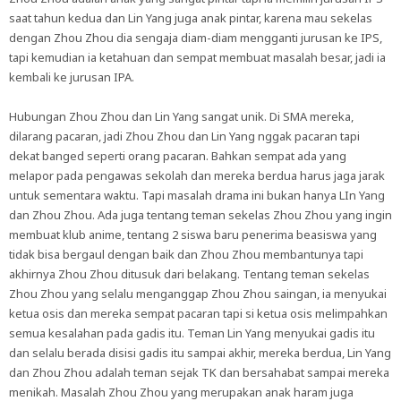
saat tahun kedua dan Lin Yang juga anak pintar, karena mau sekelas
dengan Zhou Zhou dia sengaja diam-diam mengganti jurusan ke IPS,
tapi kemudian ia ketahuan dan sempat membuat masalah besar, jadi ia
kembali ke jurusan IPA.
Hubungan Zhou Zhou dan Lin Yang sangat unik. Di SMA mereka,
dilarang pacaran, jadi Zhou Zhou dan Lin Yang nggak pacaran tapi
dekat banged seperti orang pacaran. Bahkan sempat ada yang
melapor pada pengawas sekolah dan mereka berdua harus jaga jarak
untuk sementara waktu. Tapi masalah drama ini bukan hanya LIn Yang
dan Zhou Zhou. Ada juga tentang teman sekelas Zhou Zhou yang ingin
membuat klub anime, tentang 2 siswa baru penerima beasiswa yang
tidak bisa bergaul dengan baik dan Zhou Zhou membantunya tapi
akhirnya Zhou Zhou ditusuk dari belakang. Tentang teman sekelas
Zhou Zhou yang selalu menganggap Zhou Zhou saingan, ia menyukai
ketua osis dan mereka sempat pacaran tapi si ketua osis melimpahkan
semua kesalahan pada gadis itu. Teman Lin Yang menyukai gadis itu
dan selalu berada disisi gadis itu sampai akhir, mereka berdua, Lin Yang
dan Zhou Zhou adalah teman sejak TK dan bersahabat sampai mereka
menikah. Masalah Zhou Zhou yang merupakan anak haram juga