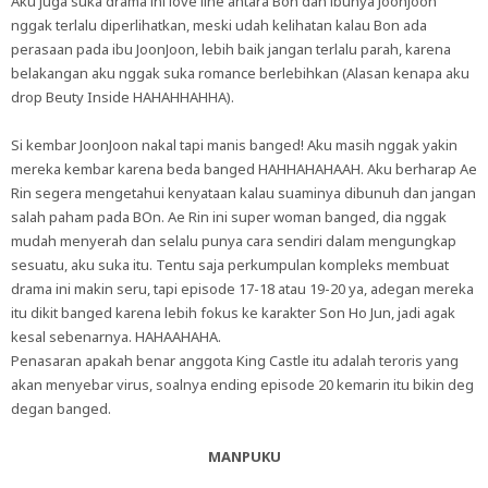
Aku juga suka drama ini love line antara Bon dan ibunya JoonJoon
nggak terlalu diperlihatkan, meski udah kelihatan kalau Bon ada
perasaan pada ibu JoonJoon, lebih baik jangan terlalu parah, karena
belakangan aku nggak suka romance berlebihkan (Alasan kenapa aku
drop Beuty Inside HAHAHHAHHA).
Si kembar JoonJoon nakal tapi manis banged! Aku masih nggak yakin
mereka kembar karena beda banged HAHHAHAHAAH. Aku berharap Ae
Rin segera mengetahui kenyataan kalau suaminya dibunuh dan jangan
salah paham pada BOn. Ae Rin ini super woman banged, dia nggak
mudah menyerah dan selalu punya cara sendiri dalam mengungkap
sesuatu, aku suka itu. Tentu saja perkumpulan kompleks membuat
drama ini makin seru, tapi episode 17-18 atau 19-20 ya, adegan mereka
itu dikit banged karena lebih fokus ke karakter Son Ho Jun, jadi agak
kesal sebenarnya. HAHAAHAHA.
Penasaran apakah benar anggota King Castle itu adalah teroris yang
akan menyebar virus, soalnya ending episode 20 kemarin itu bikin deg
degan banged.
MANPUKU