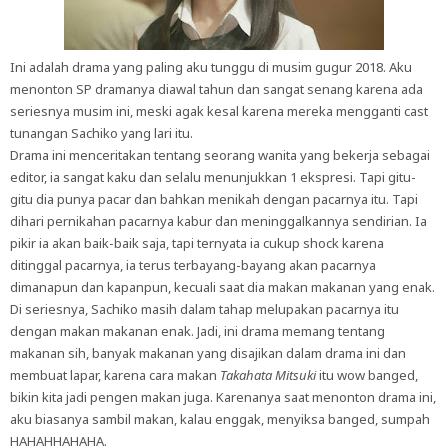
Ini adalah drama yang paling aku tunggu di musim gugur 2018. Aku
menonton SP dramanya diawal tahun dan sangat senang karena ada
seriesnya musim ini, meski agak kesal karena mereka mengganti cast
tunangan Sachiko yang lari itu.
Drama ini menceritakan tentang seorang wanita yang bekerja sebagai
editor, ia sangat kaku dan selalu menunjukkan 1 ekspresi. Tapi gitu-
gitu dia punya pacar dan bahkan menikah dengan pacarnya itu. Tapi
dihari pernikahan pacarnya kabur dan meninggalkannya sendirian. Ia
pikir ia akan baik-baik saja, tapi ternyata ia cukup shock karena
ditinggal pacarnya, ia terus terbayang-bayang akan pacarnya
dimanapun dan kapanpun, kecuali saat dia makan makanan yang enak.
Di seriesnya, Sachiko masih dalam tahap melupakan pacarnya itu
dengan makan makanan enak. Jadi, ini drama memang tentang
makanan sih, banyak makanan yang disajikan dalam drama ini dan
membuat lapar, karena cara makan
Takahata Mitsuki
itu wow banged,
bikin kita jadi pengen makan juga. Karenanya saat menonton drama ini,
aku biasanya sambil makan, kalau enggak, menyiksa banged, sumpah
HAHAHHAHAHA.