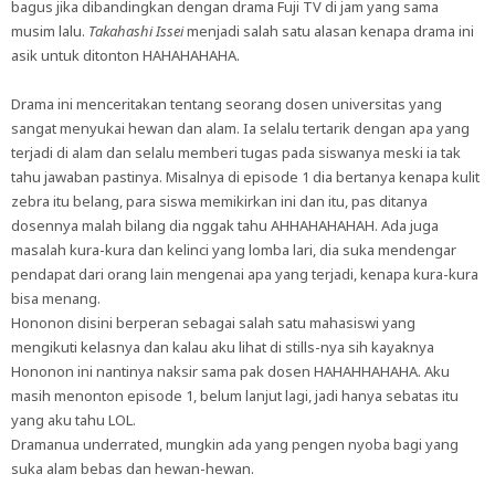
bagus jika dibandingkan dengan drama Fuji TV di jam yang sama
musim lalu.
Takahashi Issei
menjadi salah satu alasan kenapa drama ini
asik untuk ditonton HAHAHAHAHA.
Drama ini menceritakan tentang seorang dosen universitas yang
sangat menyukai hewan dan alam. Ia selalu tertarik dengan apa yang
terjadi di alam dan selalu memberi tugas pada siswanya meski ia tak
tahu jawaban pastinya. Misalnya di episode 1 dia bertanya kenapa kulit
zebra itu belang, para siswa memikirkan ini dan itu, pas ditanya
dosennya malah bilang dia nggak tahu AHHAHAHAHAH. Ada juga
masalah kura-kura dan kelinci yang lomba lari, dia suka mendengar
pendapat dari orang lain mengenai apa yang terjadi, kenapa kura-kura
bisa menang.
Hononon disini berperan sebagai salah satu mahasiswi yang
mengikuti kelasnya dan kalau aku lihat di stills-nya sih kayaknya
Hononon ini nantinya naksir sama pak dosen HAHAHHAHAHA. Aku
masih menonton episode 1, belum lanjut lagi, jadi hanya sebatas itu
yang aku tahu LOL.
Dramanua underrated, mungkin ada yang pengen nyoba bagi yang
suka alam bebas dan hewan-hewan.