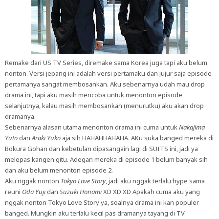
Remake dari US TV Series, diremake sama Korea juga tapi aku belum
nonton. Versi jepang ini adalah versi pertamaku dan jujur saja episode
pertamanya sangat membosankan. Aku sebenarnya udah mau drop
drama ini, tapi aku masih mencoba untuk menonton episode
selanjutnya, kalau masih membosankan (menurutku) aku akan drop
dramanya.
Sebenarnya alasan utama menonton drama ini cuma untuk
Nakajima
Yuto
dan
Araki Yuko
aja sih HAHAHHAHAHA. AKu suka banged mereka di
Bokura Gohan dan kebetulan dipasangain lagi di SUITS ini, jadi ya
melepas kangen gitu. Adegan mereka di episode 1 belum banyak sih
dan aku belum menonton episode 2.
Aku nggak nonton
Tokyo Love Story
, jadi aku nggak terlalu hype sama
reuni
Oda Yuji
dan
Suzuki Honami
XD XD XD Apakah cuma aku yang
nggak nonton Tokyo Love Story ya, soalnya drama ini kan populer
banged. Mungkin aku terlalu kecil pas dramanya tayang di TV