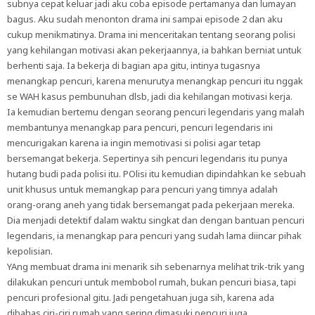
subnya cepat keluar jadi aku coba episode pertamanya dan lumayan
bagus. Aku sudah menonton drama ini sampai episode 2 dan aku
cukup menikmatinya. Drama ini menceritakan tentang seorang polisi
yang kehilangan motivasi akan pekerjaannya, ia bahkan berniat untuk
berhenti saja. Ia bekerja di bagian apa gitu, intinya tugasnya
menangkap pencuri, karena menurutya menangkap pencuri itu nggak
se WAH kasus pembunuhan dlsb, jadi dia kehilangan motivasi kerja.
Ia kemudian bertemu dengan seorang pencuri legendaris yang malah
membantunya menangkap para pencuri, pencuri legendaris ini
mencurigakan karena ia ingin memotivasi si polisi agar tetap
bersemangat bekerja. Sepertinya sih pencuri legendaris itu punya
hutang budi pada polisi itu. POlisi itu kemudian dipindahkan ke sebuah
unit khusus untuk memangkap para pencuri yang timnya adalah
orang-orang aneh yang tidak bersemangat pada pekerjaan mereka.
Dia menjadi detektif dalam waktu singkat dan dengan bantuan pencuri
legendaris, ia menangkap para pencuri yang sudah lama diincar pihak
kepolisian.
YAng membuat drama ini menarik sih sebenarnya melihat trik-trik yang
dilakukan pencuri untuk membobol rumah, bukan pencuri biasa, tapi
pencuri profesional gitu. Jadi pengetahuan juga sih, karena ada
dibahas ciri-ciri rumah yang sering dimasuki pencuri juga.