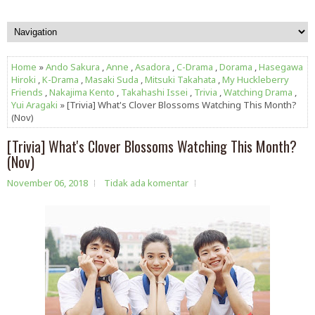
Home
»
Ando Sakura
,
Anne
,
Asadora
,
C-Drama
,
Dorama
,
Hasegawa
Hiroki
,
K-Drama
,
Masaki Suda
,
Mitsuki Takahata
,
My Huckleberry
Friends
,
Nakajima Kento
,
Takahashi Issei
,
Trivia
,
Watching Drama
,
Yui Aragaki
» [Trivia] What's Clover Blossoms Watching This Month?
(Nov)
[Trivia] What's Clover Blossoms Watching This Month?
(Nov)
November 06, 2018
Tidak ada komentar