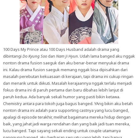
100 Days My Prince atau 100 Days Husband adalah drama yang
dibintangi
Do Kyung Soo
dan
Nam Ji Hyun.
Udah lama banged aku nggak
nonton drama fusion saeguk dan aku benar-benar menyukai drama
ini. Kalau drama fusion saeguk memang nggak bisa dipisahkan dari
masalah perebutan kekuasaan di kerajaan, tapi drama ini cukup ringan
dan menarik untuk diikuti. Masalah kerajaannya nggak terlalu menjadi
fokus drama ini di paruh pertama dan baru dibahas lebih lanjut di
paruh kedua. Ada banyak sekali humor yang pasti bikin ketawa.
Chemistry antara para tokoh juga bagus banged. YAng bikin aku betah
nonton drama ini adalah para supporting castnya yang lucu banged,
apalagi di episode terakhir, melihat bagaimana mereka hidup dengan
baik, yang jahat jadi warga rendahan dan yang baik jadi tuan mereka,
lucu banged. Tapi sayang sekali ending untuk couple utamanya
nanggung banged, aku berharap sesuatu yang lebih, tapi hanya