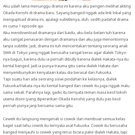
Aku udah lama menunggu drama ini karena aku pengen melihat akting
Okada Kenshi di drama baru. Sayang banged nggak ada link lokal yang
mengupload drama ini, apalagi subtitlenya, duh, sedih padahal drama
ini cuma 1 episode aja.
Aku mendownload dramanya dari baidu, aku bela-belain tuh karena
aku sangat penasaran dengan dramanya dan aku juga menontonnya
tanpa subtitle. Jadi, drama ini tuh menceritakan tentang seorang anak
SMA di Tokyo yang nggak berusaha sangat keras agar dialek Tokyo-
nya bagus, karena dulu ia pernah dibully karena dialek Hakata-nya itu
kental banged. Jadi ia punya trauma gitu sama dialek Hakata dan
menyembunyikan kenyataan kalau dia berasal dari Fukuoka.
Tapi suatu hari ada seorang siswi pindahan ke kelasnya, dialek
Fukuoka/Hakata-nya itu kental banged dan cewek itu juga nggak malu
sama sekali. Parahnya lagi, gadis itu ternyata teman masa kecil tokoh
utama disini (yang diperankan Okada Kenshi) yang dulu pas kecil
pernah punya janji bersama-sama gitu.
Cewek itu langsung mengenali si cowok dan membuat semua kelas
kaget saat tahu cowok itu ternyata asal Fukuoka. Cowok itu berusaha
banged menjauhi si cewek yang terus bicara pake dialek Hakata, tapi