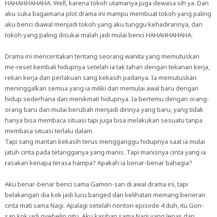
HAHAHHAHAHA. Well, karena tokoh utamanya juga dewasa sih ya. Dan
aku suka bagaimana plot drama ini mampu membuat tokoh yang paling
aku benci diawal menjadi tokoh yang aku tunggu kehadirannya, dan
tokoh yang paling disukai malah jadi mulai benci HAHAHHAHAHA.
Drama ini menceritakan tentang seorang wanita yang memutuskan
me-reset kembali hidupnya setelah ia tak tahan dengan tekanan kerja,
rekan kerja dan perlakuan sang kekasih padanya. Ia memutuskan
meninggalkan semua yang ia miliki dan memulai awal baru dengan
hidup sederhana dan menikmati hidupnya. Ia bertemu dengan orang-
orang baru dan mulai berubah menjadi dirinya yang baru, yang tidak
hanya bisa membaca situasi tapi juga bisa melakukan sesuatu tanpa
membaca situasi terlalu dalam.
Tapi sang mantan kekasih terus mengganggu hidupnya saat ia mulai
jatuh cinta pada tetangganya yang manis. Tapi manisnya cinta yang ia
rasakan kenapa terasa hampa? Apakah ia benar-benar bahagia?
Aku benar-benar benci sama Gamon-san di awal drama ini, tapi
belakangan dia kok jadi lucu banged dan kelihatan memang beneran
cinta mati sama Nagi. Apalagi setelah nonton episode 4 duh, itu Gon-
san kok jadi nyebelin gitu. Aku kasihan sama Nagi yang lepas dari