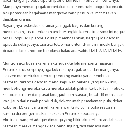
baca manganya beberapa chapter untuk lebih mendalami ceritanya.
Manganya memang agak berantakan tapi menurutku bagus karena itu
aku penasraan bagaimana manganya yang penuh kalimat itu akan
dijadikan drama.
Sayangnya, eskeskusi dramanya nggak bagus dan kurang
memuaskan, justru terkesan aneh. Mungkin karena itu drama ini nggak
terlalu populer. Episode 1 cukup membosankan, begitu juga dengan
episode selanjutnya, tapi aku tetap menonton drama ini, meski banyak
di pause, lanjut nonton besoknya kalau ada waktu HAHHAHAHAHAHA.
Mungkin aku bosan karena aku nggak terlalu mengerti masakan
Perancis, trus scriptnya juga kok rasanya agak beda dari manganya.
Heaven menceritakan tentang seorang wanita yang membuka
restoran Perancis dengan mengumpulkan pekerja yang unik-unik,
membohongi mereka kalau mereka adalah pilihan terbaik. Ia mmebuka
restoran itu jauh dari pusat kota, jauh dari stasiun, butuh 15 menit jalan
kaki, jauh dari rumah penduduk, dekat rumah pemakaman pula, dekat
kuburan. LOkasi yang aneh karena wanita itu cuma buka restoran
karena dia pengen makan masakan Perancis sepuasnya.
Aku ingat banged adegan dimanga yang bikin aku terharu adalah saat
restoran mereka itu nggak ada pengunjung, tapi saat ada yang