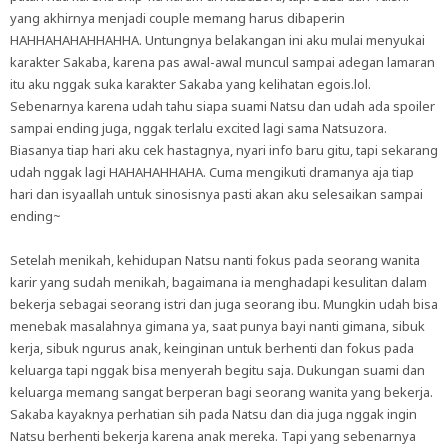
yang akhirnya menjadi couple memang harus dibaperin
HAHHAHAHAHHAHHA. Untungnya belakangan ini aku mulai menyukai
karakter Sakaba, karena pas awal-awal muncul sampai adegan lamaran
itu aku nggak suka karakter Sakaba yang kelihatan egois.lol.
Sebenarnya karena udah tahu siapa suami Natsu dan udah ada spoiler
sampai ending juga, nggak terlalu excited lagi sama Natsuzora.
Biasanya tiap hari aku cek hastagnya, nyari info baru gitu, tapi sekarang
udah nggak lagi HAHAHAHHAHA. Cuma mengikuti dramanya aja tiap
hari dan isyaallah untuk sinosisnya pasti akan aku selesaikan sampai
ending~
Setelah menikah, kehidupan Natsu nanti fokus pada seorang wanita
karir yang sudah menikah, bagaimana ia menghadapi kesulitan dalam
bekerja sebagai seorang istri dan juga seorang ibu. Mungkin udah bisa
menebak masalahnya gimana ya, saat punya bayi nanti gimana, sibuk
kerja, sibuk ngurus anak, keinginan untuk berhenti dan fokus pada
keluarga tapi nggak bisa menyerah begitu saja. Dukungan suami dan
keluarga memang sangat berperan bagi seorang wanita yang bekerja.
Sakaba kayaknya perhatian sih pada Natsu dan dia juga nggak ingin
Natsu berhenti bekerja karena anak mereka. Tapi yang sebenarnya