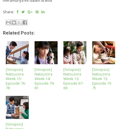
meramunya ke dalam drama.
Share:
Related Posts:
[Sinopsis]
[Sinopsis]
[Sinopsis]
[Sinopsis]
Natsuzora
Natsuzora
Natsuzora
Natsuzora
Week 13:
Week 14:
Week 12:
Week 13:
Episode 76-
Episode 79-
Episode 67-
Episode 73-
78
81
69
75
[Sinopsis]
Natsuzora