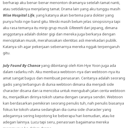
berharap aku benar-benar menonton dramanya setelah tamat nanti,
atau setidaknya menjelang tamat. Drama lain yang aku tunggu masih
Wise Hospital Life
, yang katanya akan bertema para dokter yang
punya hobi nge-band gitu. Meski masih belum jelas sinopsisnya tapi
aku rasa temanya itu mirip grup musik
GReeeeN
dari jepang, dimana
anggotanya adalah dokter gigi dan mereka juga berkarya dengan
menciptakan musik, merahasiakan identitas asli merekadari publik.
Katanya sih agar pekerjaan sebenarnya mereka nggak terpengaruh
gitu.
July Found By Chance
yang dibintangi oleh Kim Hye Yoon juga ada
dalam radarku nih. Aku membaca webtoon-nya dan webtoon-nya itu
amat sangat bagus dan membuat penasaran. Ceritanya adalah seorang
gadis yang terbangun di dunia webtoon dimana dia menjadi side
character disana dan ia mencoba untuk mengubah jalan cerita webtoon
itu, menjadikan dirinya tokoh utama dengan caranya sendiri. Webtoon
kan berdasarkan pemikiran seorang penulis tuh, nah penulis biasanya
fokus ke tokoh utama sedangkan dia cuma side character yang
adegannya sering kepotong ke beberapa hari kemudian, atau ke
adegan lainnya. Lucu tapi seru, penasraan bagaimana mereka