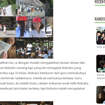
RECEN
RANDO
Gifu d
latihan lari, ia dengan mudah mengalahkan teman-teman laki-
gan Nobuko senang tapi yang lain mengejek Nobuko yang
mereka saja. Di kelas, Nobuko ketiduran dan guru memukulnya
sama-
 berteriak 'tadakimasu' membuat semuanya tertawa. Guru
depa
ah buku, itu adalah buku catatan makanan enak milik Nobuko.
mbuat seisi kelas tertawa, tapi Nobuko malah mengatakan