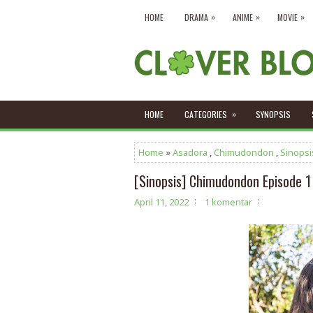
»
»
»
HOME
DRAMA
ANIME
MOVIE
»
HOME
CATEGORIES
SYNOPSIS
Home
»
Asadora
,
Chimudondon
,
Sinopsi
[Sinopsis] Chimudondon Episode 1
April 11, 2022
1 komentar