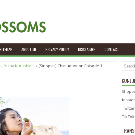
SITEMAP
ABOUT ME
PRIVACY POLICY
DISCLAIMER
CONTACT
s
,
Yuina Kuroshima
» [Sinopsis] Chimudondon Episode 1
KUNJUN
Shopee
Instag
Twitter
TikTok
TRANS