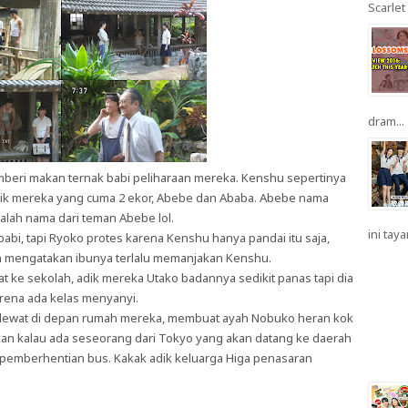
Scarlet 
dram...
mberi makan ternak babi peliharaan mereka. Kenshu sepertinya
ik mereka yang cuma 2 ekor, Abebe dan Ababa. Abebe nama
lah nama dari teman Abebe lol.
ini taya
bi, tapi Ryoko protes karena Kenshu hanya pandai itu saja,
n mengatakan ibunya terlalu memanjakan Kenshu.
ke sekolah, adik mereka Utako badannya sedikit panas tapi dia
arena ada kelas menyanyi.
k lewat di depan rumah mereka, membuat ayah Nobuko heran kok
akan kalau ada seseorang dari Tokyo yang akan datang ke daerah
pemberhentian bus. Kakak adik keluarga Higa penasaran