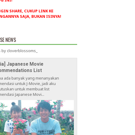
G INI!
NGIN SHARE, CUKUP LINK KE
NGANNYA SAJA, BUKAN ISINYA!
ESE NEWS
 by cloverblossoms_
via] Japanese Movie
ommendations List
na ada banyak yang menanyakan
endasi untuk J-Movie, jadi aku
tuskan untuk membuat list
endasi Japanese Movi...