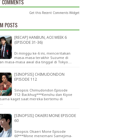
T COMMENTS
Get this
Recent Comments Widget
M POSTS
[RECAP] HANBUN, AOI WEEK 6
(EPISODE 31-36)
Di minggu ke-6 ini, menceritakan
masa-masa terakhir Suzume di
an masa-masa awal dia tinggal di Tokyo.…
[SINOPSIS] CHIMUDONDON
EPISODE 112
Sinopsis Chimudondon Episode
112: Backhug***Kenshu dan Kiyoe
sama kaget saat mereka bertemu di
n…
[SINOPSIS] OKAERI MONE EPISODE
60
Sinopsis Okaeri Mone Episode
60***Mone menemani Samejima-