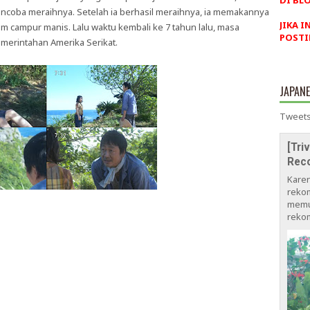
DI BLO
encoba meraihnya. Setelah ia berhasil meraihnya, ia memakannya
JIKA I
m campur manis. Lalu waktu kembali ke 7 tahun lalu, masa
POSTI
erintahan Amerika Serikat.
JAPAN
Tweets
[Tri
Rec
Kare
rekom
memu
rekom