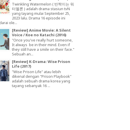
Twinkling Watermelon ( 반짝이는 워
터멜론 ) adalah drama stasiun tvN
yang tayang mulai September 25,
2023 lalu. Drama 16 episode ini
arai ole...
[Review] Anime Movie: A Silent
Voice / Koe no Katachi (2016)
"Once you've really hurt someone,
It always be in their mind. Even if
they still have a smile on their face."
Sebuah an...
[Review] K-Drama: Wise Prison
Life (2017)
"Wise Prison Life" atau lebih
dikenal dengan "Prison Playbook"
adalah sebuah drama korea yang
tayang sebanyak 16 ...