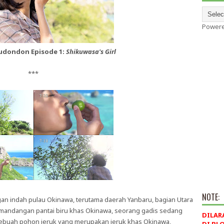
Power
udondon Episode 1:
Shikuwasa's Girl
***
NOTE:
 indah pulau Okinawa, terutama daerah Yanbaru, bagian Utara
emandangan pantai biru khas Okinawa, seorang gadis sedang
DILAR
. Sebuah pohon jeruk yang merupakan jeruk khas Okinawa,