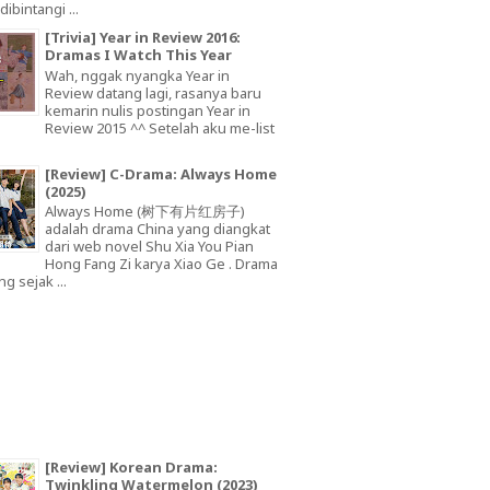
dibintangi ...
[Trivia] Year in Review 2016:
Dramas I Watch This Year
Wah, nggak nyangka Year in
Review datang lagi, rasanya baru
kemarin nulis postingan Year in
Review 2015 ^^ Setelah aku me-list
[Review] C-Drama: Always Home
(2025)
Always Home (树下有片红房子)
adalah drama China yang diangkat
dari web novel Shu Xia You Pian
Hong Fang Zi karya Xiao Ge . Drama
ng sejak ...
[Review] Korean Drama:
Twinkling Watermelon (2023)