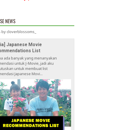
ESE NEWS
 by cloverblossoms_
via] Japanese Movie
ommendations List
na ada banyak yang menanyakan
endasi untuk J-Movie, jadi aku
tuskan untuk membuat list
endasi Japanese Movi...