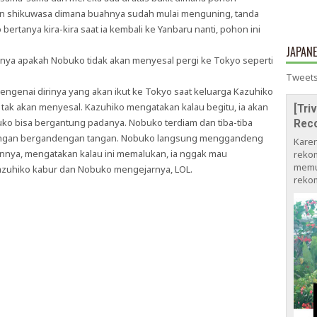
n shikuwasa dimana buahnya sudah mulai menguning, tanda
ertanya kira-kira saat ia kembali ke Yanbaru nanti, pohon ini
JAPAN
ya apakah Nobuko tidak akan menyesal pergi ke Tokyo seperti
Tweets
ngenai dirinya yang akan ikut ke Tokyo saat keluarga Kazuhiko
 tak akan menyesal. Kazuhiko mengatakan kalau begitu, ia akan
[Tri
ko bisa bergantung padanya. Nobuko terdiam dan tiba-tiba
Rec
engan bergandengan tangan. Nobuko langsung menggandeng
Kare
nya, mengatakan kalau ini memalukan, ia nggak mau
rekom
memu
zuhiko kabur dan Nobuko mengejarnya, LOL.
rekom