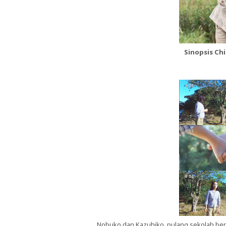
Sinopsis Ch
Nobuko dan Kazuhiko, pulang sekolah ber