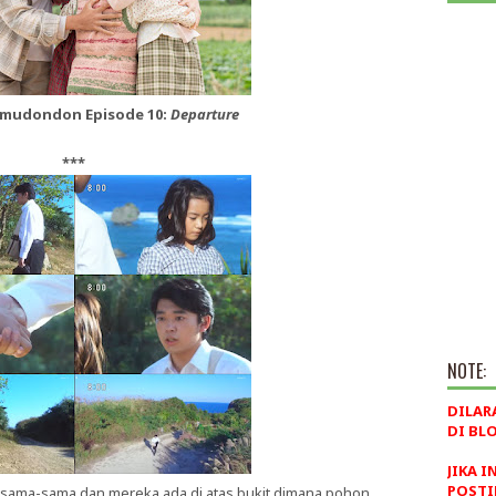
imudondon Episode 10:
Departure
***
NOTE:
DILAR
DI BLO
JIKA I
POSTI
sama-sama dan mereka ada di atas bukit dimana pohon