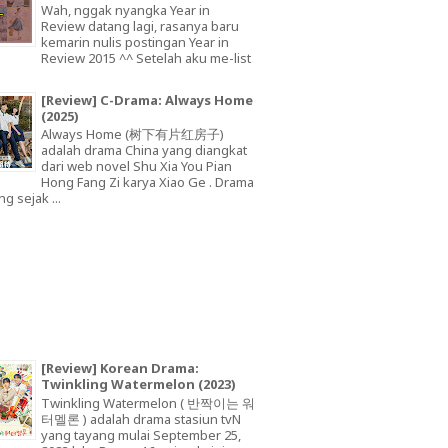
Wah, nggak nyangka Year in
Review datang lagi, rasanya baru
kemarin nulis postingan Year in
Review 2015 ^^ Setelah aku me-list
[Review] C-Drama: Always Home
(2025)
Always Home (树下有片红房子)
adalah drama China yang diangkat
dari web novel Shu Xia You Pian
Hong Fang Zi karya Xiao Ge . Drama
ng sejak ...
[Review] Korean Drama:
Twinkling Watermelon (2023)
Twinkling Watermelon ( 반짝이는 워
터멜론 ) adalah drama stasiun tvN
yang tayang mulai September 25,