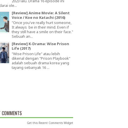
2023 lalu. Drama 16 episode ini
arai ole...
[Review] Anime Movie: A Silent
Voice / Koe no Katachi (2016)
"Once you've really hurt someone,
It always be in their mind. Even if
they still have a smile on their face."
Sebuah an...
[Review] K-Drama: Wise Prison
Life (2017)
"Wise Prison Life" atau lebih
dikenal dengan "Prison Playbook"
adalah sebuah drama korea yang
tayang sebanyak 16 ...
T COMMENTS
Get this
Recent Comments Widget