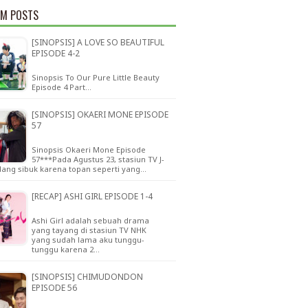
M POSTS
[SINOPSIS] A LOVE SO BEAUTIFUL
EPISODE 4-2
Sinopsis To Our Pure Little Beauty
Episode 4 Part…
[SINOPSIS] OKAERI MONE EPISODE
57
Sinopsis Okaeri Mone Episode
57***Pada Agustus 23, stasiun TV J-
dang sibuk karena topan seperti yang…
[RECAP] ASHI GIRL EPISODE 1-4
Ashi Girl adalah sebuah drama
yang tayang di stasiun TV NHK
yang sudah lama aku tunggu-
tunggu karena 2…
[SINOPSIS] CHIMUDONDON
EPISODE 56