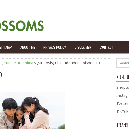
SITEMAP
ABOUT ME
PRIVACY POLICY
DISCLAIMER
CONTACT
s
,
Yuina Kuroshima
» [Sinopsis] Chimudondon Episode 10
0
KUNJUN
Shopee
Instag
Twitter
TikTok
TRANS