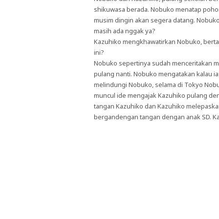
shikuwasa berada. Nobuko menatap poho
musim dingin akan segera datang. Nobuko b
masih ada nggak ya?
Kazuhiko mengkhawatirkan Nobuko, bertan
ini?
Nobuko sepertinya sudah menceritakan me
pulang nanti. Nobuko mengatakan kalau ia
melindungi Nobuko, selama di Tokyo Nobu
muncul ide mengajak Kazuhiko pulang d
tangan Kazuhiko dan Kazuhiko melepaskan
bergandengan tangan dengan anak SD. Ka