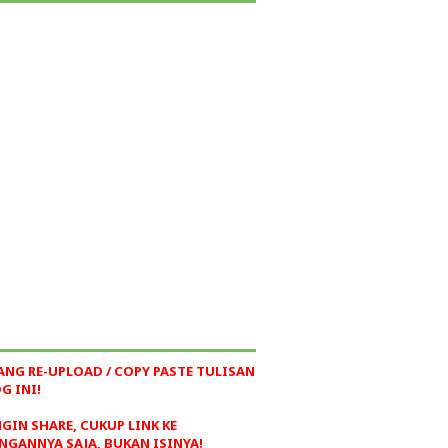
ANG RE-UPLOAD / COPY PASTE TULISAN
G INI!
NGIN SHARE, CUKUP LINK KE
NGANNYA SAJA, BUKAN ISINYA!