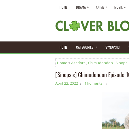
»
»
»
HOME
DRAMA
ANIME
MOVIE
»
HOME
CATEGORIES
SYNOPSIS
Home
»
Asadora
,
Chimudondon
,
Sinopsi
[Sinopsis] Chimudondon Episode 1
April 22, 2022
1 komentar