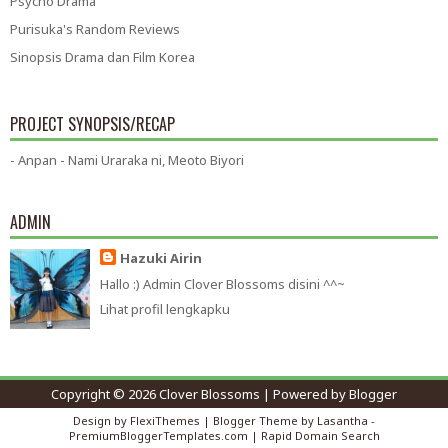
Psycho Drama
Purisuka's Random Reviews
Sinopsis Drama dan Film Korea
PROJECT SYNOPSIS/RECAP
- Anpan - Nami Uraraka ni, Meoto Biyori
ADMIN
Hazuki Airin
Hallo :) Admin Clover Blossoms disini ^^~
Lihat profil lengkapku
Copyright ©
2026
Clover Blossoms
| Powered by
Blogger
Design by
FlexiThemes
| Blogger Theme by
Lasantha
-
PremiumBloggerTemplates.com
|
Rapid Domain Search