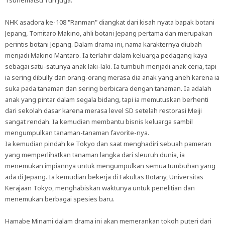
Tsunematsu Yuri juga.
NHK asadora ke-108 "Ranman" diangkat dari kisah nyata bapak botani
Jepang, Tomitaro Makino, ahli botani Jepang pertama dan merupakan
perintis botani Jepang. Dalam drama ini, nama karakternya diubah
menjadi Makino Mantaro. Ia terlahir dalam keluarga pedagang kaya
sebagai satu-satunya anak laki-laki. Ia tumbuh menjadi anak ceria, tapi
ia sering dibully dan orang-orang merasa dia anak yang aneh karena ia
suka pada tanaman dan sering berbicara dengan tanaman. Ia adalah
anak yang pintar dalam segala bidang, tapi ia memutuskan berhenti
dari sekolah dasar karena merasa level SD setelah restorasi Meiji
sangat rendah. Ia kemudian membantu bisnis keluarga sambil
mengumpulkan tanaman-tanaman favorite-nya.
Ia kemudian pindah ke Tokyo dan saat menghadiri sebuah pameran
yang memperlihatkan tanaman langka dari sleuruh dunia, ia
menemukan impiannya untuk mengumpulkan semua tumbuhan yang
ada di Jepang. Ia kemudian bekerja di Fakultas Botany, Universitas
Kerajaan Tokyo, menghabiskan waktunya untuk penelitian dan
menemukan berbagai spesies baru.
Hamabe Minami dalam drama ini akan memerankan tokoh puteri dari