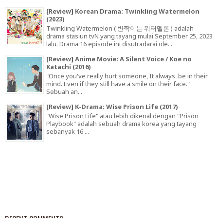
[Review] Korean Drama: Twinkling Watermelon
(2023)
Twinkling Watermelon ( 반짝이는 워터멜론 ) adalah
drama stasiun tvN yang tayang mulai September 25, 2023
lalu. Drama 16 episode ini disutradarai ole...
[Review] Anime Movie: A Silent Voice / Koe no
Katachi (2016)
"Once you've really hurt someone, It always be in their
mind. Even if they still have a smile on their face."
Sebuah an...
[Review] K-Drama: Wise Prison Life (2017)
"Wise Prison Life" atau lebih dikenal dengan "Prison
Playbook" adalah sebuah drama korea yang tayang
sebanyak 16 ...