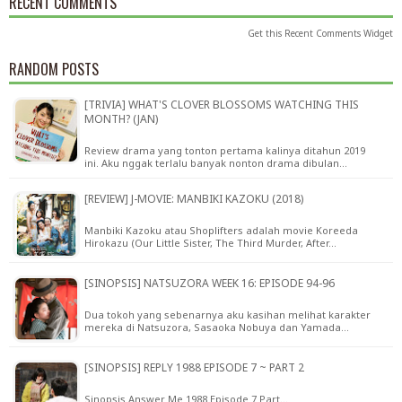
RECENT COMMENTS
Get this
Recent Comments Widget
RANDOM POSTS
[TRIVIA] WHAT'S CLOVER BLOSSOMS WATCHING THIS
MONTH? (JAN)
Review drama yang tonton pertama kalinya ditahun 2019
ini. Aku nggak terlalu banyak nonton drama dibulan…
[REVIEW] J-MOVIE: MANBIKI KAZOKU (2018)
Manbiki Kazoku atau Shoplifters adalah movie Koreeda
Hirokazu (Our Little Sister, The Third Murder, After…
[SINOPSIS] NATSUZORA WEEK 16: EPISODE 94-96
Dua tokoh yang sebenarnya aku kasihan melihat karakter
mereka di Natsuzora, Sasaoka Nobuya dan Yamada…
[SINOPSIS] REPLY 1988 EPISODE 7 ~ PART 2
Sinopsis Answer Me 1988 Episode 7 Part…