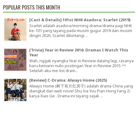
POPULAR POSTS THIS MONTH
[Cast & Details] 101st NHK Asadora: Scarlet (2019)
Scarlet adalah asadora/morning drama/drama pagi NHK
ke-101 yang tayang pada musim gugur 2019 dan musim
dingin 2020. Scarlet dibintangi ...
[Trivia] Year in Review 2016: Dramas I Watch This
Year
Wah, nggak nyangka Year in Review datang lagi, rasanya
baru kemarin nulis postingan Year in Review 2015 ^^
Setelah aku me-list dram...
[Review] C-Drama: Always Home (2025)
Always Home (树下有片红房子) adalah drama China yang
diangkat dari web novel Shu Xia You Pian Hong Fang Zi
karya Xiao Ge . Drama ini tayang sejak ...