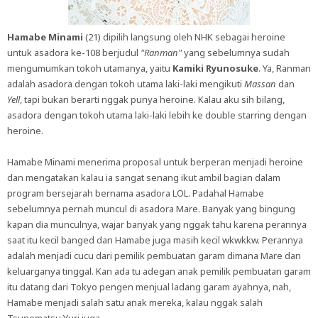
Hamabe Minami
(21) dipilih langsung oleh NHK sebagai heroine
untuk asadora ke-108 berjudul
"Ranman"
yang sebelumnya sudah
mengumumkan tokoh utamanya, yaitu
Kamiki Ryunosuke
. Ya, Ranman
adalah asadora dengan tokoh utama laki-laki mengikuti
Massan
dan
Yell
, tapi bukan berarti nggak punya heroine. Kalau aku sih bilang,
asadora dengan tokoh utama laki-laki lebih ke double starring dengan
heroine.
Hamabe Minami menerima proposal untuk berperan menjadi heroine
dan mengatakan kalau ia sangat senang ikut ambil bagian dalam
program bersejarah bernama asadora LOL. Padahal Hamabe
sebelumnya pernah muncul di asadora Mare. Banyak yang bingung
kapan dia munculnya, wajar banyak yang nggak tahu karena perannya
saat itu kecil banged dan Hamabe juga masih kecil wkwkkw. Perannya
adalah menjadi cucu dari pemilik pembuatan garam dimana Mare dan
keluarganya tinggal. Kan ada tu adegan anak pemilik pembuatan garam
itu datang dari Tokyo pengen menjual ladang garam ayahnya, nah,
Hamabe menjadi salah satu anak mereka, kalau nggak salah