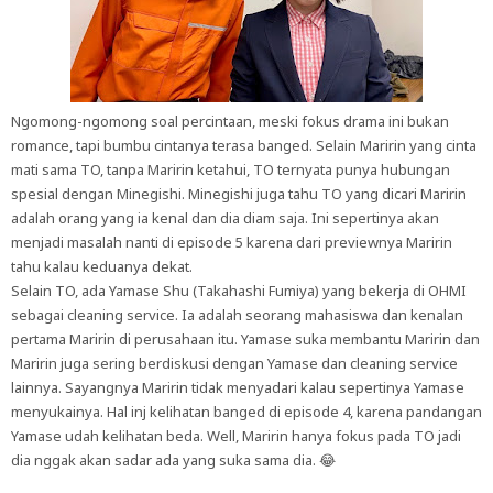
Ngomong-ngomong soal percintaan, meski fokus drama ini bukan
romance, tapi bumbu cintanya terasa banged. Selain Maririn yang cinta
mati sama TO, tanpa Maririn ketahui, TO ternyata punya hubungan
spesial dengan Minegishi. Minegishi juga tahu TO yang dicari Maririn
adalah orang yang ia kenal dan dia diam saja. Ini sepertinya akan
menjadi masalah nanti di episode 5 karena dari previewnya Maririn
tahu kalau keduanya dekat.
Selain TO, ada Yamase Shu (Takahashi Fumiya) yang bekerja di OHMI
sebagai cleaning service. Ia adalah seorang mahasiswa dan kenalan
pertama Maririn di perusahaan itu. Yamase suka membantu Maririn dan
Maririn juga sering berdiskusi dengan Yamase dan cleaning service
lainnya. Sayangnya Maririn tidak menyadari kalau sepertinya Yamase
menyukainya. Hal inj kelihatan banged di episode 4, karena pandangan
Yamase udah kelihatan beda. Well, Maririn hanya fokus pada TO jadi
dia nggak akan sadar ada yang suka sama dia. 😂