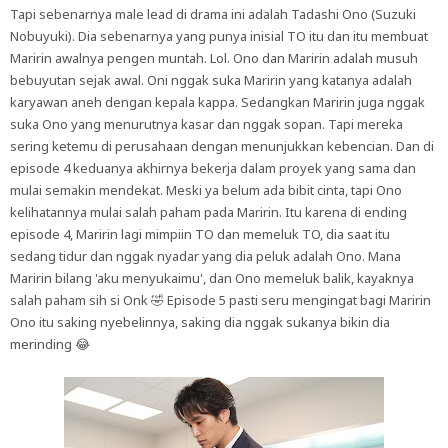
Tapi sebenarnya male lead di drama ini adalah Tadashi Ono (Suzuki
Nobuyuki). Dia sebenarnya yang punya inisial TO itu dan itu membuat
Maririn awalnya pengen muntah. Lol. Ono dan Maririn adalah musuh
bebuyutan sejak awal. Oni nggak suka Maririn yang katanya adalah
karyawan aneh dengan kepala kappa. Sedangkan Maririn juga nggak
suka Ono yang menurutnya kasar dan nggak sopan. Tapi mereka
sering ketemu di perusahaan dengan menunjukkan kebencian. Dan di
episode 4 keduanya akhirnya bekerja dalam proyek yang sama dan
mulai semakin mendekat. Meski ya belum ada bibit cinta, tapi Ono
kelihatannya mulai salah paham pada Maririn. Itu karena di ending
episode 4, Maririn lagi mimpiin TO dan memeluk TO, dia saat itu
sedang tidur dan nggak nyadar yang dia peluk adalah Ono. Mana
Maririn bilang 'aku menyukaimu', dan Ono memeluk balik, kayaknya
salah paham sih si Onk 🤣 Episode 5 pasti seru mengingat bagi Maririn
Ono itu saking nyebelinnya, saking dia nggak sukanya bikin dia
merinding 😂