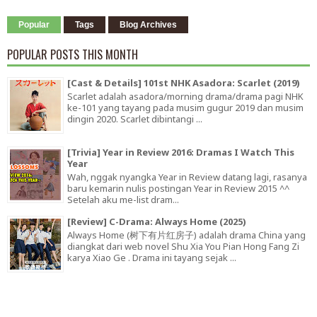
Popular
Tags
Blog Archives
POPULAR POSTS THIS MONTH
[Cast & Details] 101st NHK Asadora: Scarlet (2019)
Scarlet adalah asadora/morning drama/drama pagi NHK
ke-101 yang tayang pada musim gugur 2019 dan musim
dingin 2020. Scarlet dibintangi ...
[Trivia] Year in Review 2016: Dramas I Watch This
Year
Wah, nggak nyangka Year in Review datang lagi, rasanya
baru kemarin nulis postingan Year in Review 2015 ^^
Setelah aku me-list dram...
[Review] C-Drama: Always Home (2025)
Always Home (树下有片红房子) adalah drama China yang
diangkat dari web novel Shu Xia You Pian Hong Fang Zi
karya Xiao Ge . Drama ini tayang sejak ...