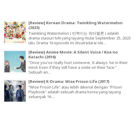
[Review] Korean Drama: Twinkling Watermelon
(2023)
Twinkling Watermelon ( 반짝이는 워터멜론 ) adalah
drama stasiun tvN yang tayang mulai September 25, 2023
lalu. Drama 16 episode ini disutradarai ole...
[Review] Anime Movie: A Silent Voice / Koe no
Katachi (2016)
"Once you've really hurt someone, It always be in their
mind. Even if they still have a smile on their face."
Sebuah an...
[Review] K-Drama: Wise Prison Life (2017)
"Wise Prison Life" atau lebih dikenal dengan "Prison
Playbook" adalah sebuah drama korea yang tayang
sebanyak 16 ...