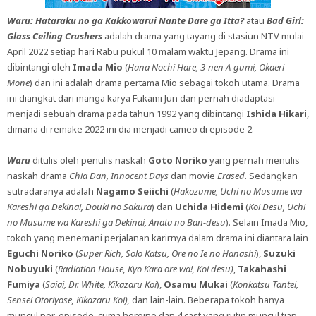
Waru: Hataraku no ga Kakkowarui Nante Dare ga Itta?
atau
Bad Girl:
Glass Ceiling Crushers
adalah drama yang tayang di stasiun NTV mulai
April 2022 setiap hari Rabu pukul 10 malam waktu Jepang. Drama ini
dibintangi oleh
Imada Mio
(
Hana Nochi Hare, 3-nen A-gumi, Okaeri
Mone
) dan ini adalah drama pertama Mio sebagai tokoh utama. Drama
ini diangkat dari manga karya Fukami Jun dan pernah diadaptasi
menjadi sebuah drama pada tahun 1992 yang dibintangi
Ishida Hikari
,
dimana di remake 2022 ini dia menjadi cameo di episode 2.
Waru
ditulis oleh penulis naskah
Goto Noriko
yang pernah menulis
naskah drama
Chia Dan, Innocent Days
dan movie
Erased
. Sedangkan
sutradaranya adalah
Nagamo Seiichi
(
Hakozume, Uchi no Musume wa
Kareshi ga Dekinai, Douki no Sakura
) dan
Uchida Hidemi
(
Koi Desu, Uchi
no Musume wa Kareshi ga Dekinai, Anata no Ban-desu
). Selain Imada Mio,
tokoh yang menemani perjalanan karirnya dalam drama ini diantara lain
Eguchi Noriko
(
Super Rich, Solo Katsu, Ore no Ie no Hanashi
),
Suzuki
Nobuyuki
(
Radiation House, Kyo Kara ore wa!, Koi desu)
,
Takahashi
Fumiya
(
Saiai, Dr. White, Kikazaru Koi
),
Osamu Mukai
(
Konkatsu Tantei,
Sensei Otoriyose, Kikazaru Koi),
dan lain-lain. Beberapa tokoh hanya
muncul per-episode, cuma heroine dan 4 cast yang rutin muncul tiap