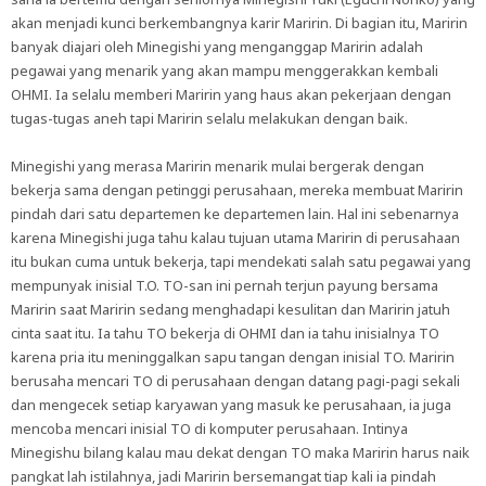
akan menjadi kunci berkembangnya karir Maririn. Di bagian itu, Maririn
banyak diajari oleh Minegishi yang menganggap Maririn adalah
pegawai yang menarik yang akan mampu menggerakkan kembali
OHMI. Ia selalu memberi Maririn yang haus akan pekerjaan dengan
tugas-tugas aneh tapi Maririn selalu melakukan dengan baik.
Minegishi yang merasa Maririn menarik mulai bergerak dengan
bekerja sama dengan petinggi perusahaan, mereka membuat Maririn
pindah dari satu departemen ke departemen lain. Hal ini sebenarnya
karena Minegishi juga tahu kalau tujuan utama Maririn di perusahaan
itu bukan cuma untuk bekerja, tapi mendekati salah satu pegawai yang
mempunyak inisial T.O. TO-san ini pernah terjun payung bersama
Maririn saat Maririn sedang menghadapi kesulitan dan Maririn jatuh
cinta saat itu. Ia tahu TO bekerja di OHMI dan ia tahu inisialnya TO
karena pria itu meninggalkan sapu tangan dengan inisial TO. Maririn
berusaha mencari TO di perusahaan dengan datang pagi-pagi sekali
dan mengecek setiap karyawan yang masuk ke perusahaan, ia juga
mencoba mencari inisial TO di komputer perusahaan. Intinya
Minegishu bilang kalau mau dekat dengan TO maka Maririn harus naik
pangkat lah istilahnya, jadi Maririn bersemangat tiap kali ia pindah