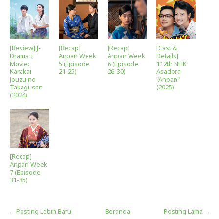
[Review] J-
[Recap]
[Recap]
[Cast &
Drama +
Anpan Week
Anpan Week
Details]
Movie:
5 (Episode
6 (Episode
112th NHK
Karakai
21-25)
26-30)
Asadora
Jouzu no
"Anpan"
Takagi-san
(2025)
(2024)
[Recap]
Anpan Week
7 (Episode
31-35)
← Posting Lebih Baru
Beranda
Posting Lama →