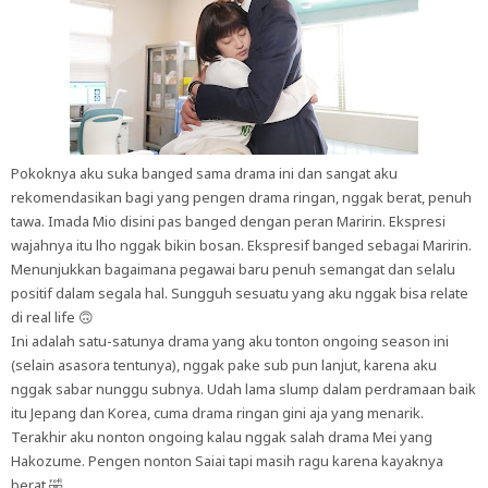
Pokoknya aku suka banged sama drama ini dan sangat aku
rekomendasikan bagi yang pengen drama ringan, nggak berat, penuh
tawa. Imada Mio disini pas banged dengan peran Maririn. Ekspresi
wajahnya itu lho nggak bikin bosan. Ekspresif banged sebagai Maririn.
Menunjukkan bagaimana pegawai baru penuh semangat dan selalu
positif dalam segala hal. Sungguh sesuatu yang aku nggak bisa relate
di real life 🙃
Ini adalah satu-satunya drama yang aku tonton ongoing season ini
(selain asasora tentunya), nggak pake sub pun lanjut, karena aku
nggak sabar nunggu subnya. Udah lama slump dalam perdramaan baik
itu Jepang dan Korea, cuma drama ringan gini aja yang menarik.
Terakhir aku nonton ongoing kalau nggak salah drama Mei yang
Hakozume. Pengen nonton Saiai tapi masih ragu karena kayaknya
berat 🤣