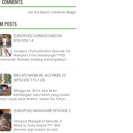
T COMMENTS
Get this
Recent Comments Widget
M POSTS
[SINOPSIS] CHIMUDONDON
EPISODE 14
Sinopsis Chimudondon Episode 14:
Nobuko’s First Hamburger***Di
 memasak, Nobuko sedang menunjukkan
…
[RECAP] HANBUN, AOI WEEK 20
(EPISODE 115-120)
Minggu ke-20 ini, kita akan
kehilangan satu tokoh yang sudah
ani sejak awal drama. Selain itu, fokus…
[SINOPSIS] MAIAGARE! EPISODE 2
Sinopsis Maiagare! Episode 2:
Move to Goto Island *** Mai
demam lagi malam itu dan