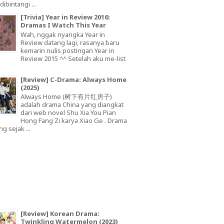
dibintangi ...
[Trivia] Year in Review 2016:
Dramas I Watch This Year
Wah, nggak nyangka Year in
Review datang lagi, rasanya baru
kemarin nulis postingan Year in
Review 2015 ^^ Setelah aku me-list
[Review] C-Drama: Always Home
(2025)
Always Home (树下有片红房子)
adalah drama China yang diangkat
dari web novel Shu Xia You Pian
Hong Fang Zi karya Xiao Ge . Drama
ng sejak ...
[Review] Korean Drama:
Twinkling Watermelon (2023)