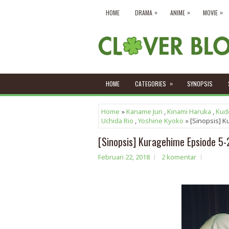
»
»
»
HOME
DRAMA
ANIME
MOVIE
»
HOME
CATEGORIES
SYNOPSIS
Home
»
Kaname Jun
,
Kinami Haruka
,
Kud
Uchida Rio
,
Yoshine Kyoko
» [Sinopsis] 
[Sinopsis] Kuragehime Epsiode 5-
Februari 22, 2018
2 komentar