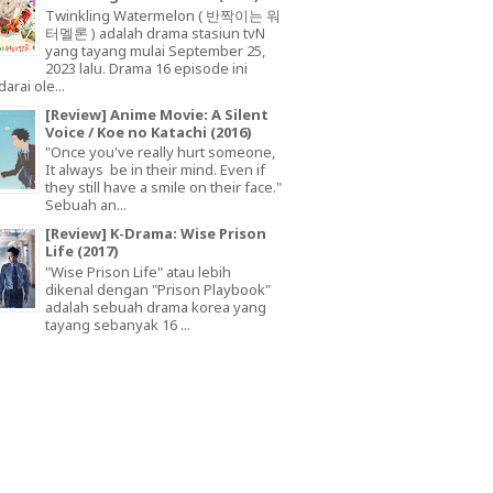
Twinkling Watermelon ( 반짝이는 워
터멜론 ) adalah drama stasiun tvN
yang tayang mulai September 25,
2023 lalu. Drama 16 episode ini
arai ole...
[Review] Anime Movie: A Silent
Voice / Koe no Katachi (2016)
"Once you've really hurt someone,
It always be in their mind. Even if
they still have a smile on their face."
Sebuah an...
[Review] K-Drama: Wise Prison
Life (2017)
"Wise Prison Life" atau lebih
dikenal dengan "Prison Playbook"
adalah sebuah drama korea yang
tayang sebanyak 16 ...