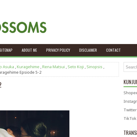
SITEMAP
ABOUT ME
PRIVACY POLICY
DISCLAIMER
CONTACT
o Asuka
,
Kuragehime
,
Rena Matsui
,
Seto Koji
,
Sinopsis
,
Kuragehime Epsiode 5-2
KUNJUN
2
Shopee
Instag
Twitter
TikTok
TRANS