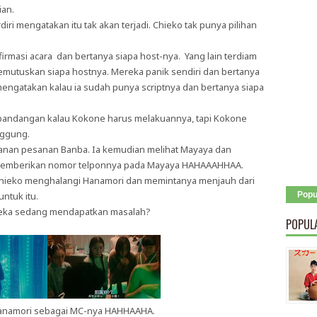
ian.
ri mengatakan itu tak akan terjadi. Chieko tak punya pilihan
masi acara dan bertanya siapa host-nya. Yang lain terdiam
utuskan siapa hostnya. Mereka panik sendiri dan bertanya
engatakan kalau ia sudah punya scriptnya dan bertanya siapa
pandangan kalau Kokone harus melakuannya, tapi Kokone
nggung.
nan pesanan Banba. Ia kemudian melihat Mayaya dan
 memberikan nomor telponnya pada Mayaya HAHAAAHHAA.
Chieko menghalangi Hanamori dan memintanya menjauh dari
ntuk itu.
Popu
eka sedang mendapatkan masalah?
POPUL
Hanamori sebagai MC-nya HAHHAAHA.