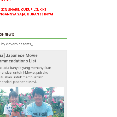
G INI!
NGIN SHARE, CUKUP LINK KE
NGANNYA SAJA, BUKAN ISINYA!
ESE NEWS
 by cloverblossoms_
via] Japanese Movie
ommendations List
na ada banyak yang menanyakan
endasi untuk J-Movie, jadi aku
tuskan untuk membuat list
endasi Japanese Movi...