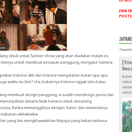
DI BLO
JIKA I
POSTI
JAPAN
Tweets
ng sibuk untuk fashion show yang akan diadakan malam ini.
 timnya untuk membuat pesiapan panggung, mengatur kamera,
[Tri
Rec
epotkan Kokone dkk dan Kokone mengatakan bukan apa-apa,
Kare
ga waktu itu (hm? Lha, bukannya Kokone nggak tahu kalau
rekom
memu
rekom
yang membuat design panggung, ia sudah mendesign posisi dan
a menunjukkan dimana letak kamera untuk streaming.
ucunya, Banba memanggilnya dengan 'kamu' dan memintanya
an makanan wkkwkwkw.
 dan yang lain mengkhawatirkan Mayaya yang belum terbiasa