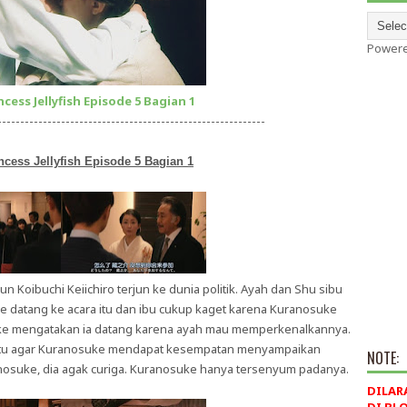
Power
ncess Jellyfish Episode 5 Bagian 1
-----------------------------------------------------------
ncess Jellyfish Episode 5 Bagian 1
un Koibuchi Keiichiro terjun ke dunia politik. Ayah dan Shu sibu
datang ke acara itu dan ibu cukup kaget karena Kuranosuke
uke mengatakan ia datang karena ayah mau memperkenalkannya.
ktu agar Kuranosuke mendapat kesempatan menyampaikan
NOTE:
nosuke, dia agak curiga. Kuranosuke hanya tersenyum padanya.
DILAR