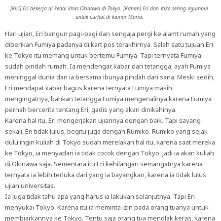
[Kiri] Eri bekerja di kedai khas Okinawa di Tokyo. [Kanan] Eri dan Yoko sering ngumpul
untuk curhat di kamar Maria.
Hari ujian, Eri bangun pagi-pagi dan sengaja pergi ke alamt rumah yang
diberikan Fumiya padanya di kart pos terakhirnya. Salah satu tujuan Eri
ke Tokyo itu memang untuk bertemu Fumiya. Tapi ternyata Fumiya
sudah pindah rumah. Ia mendengar kabar dari tetangga, ayah Fumiya
meninggal dunia dan ia bersama ibunya pindah dari sana. Meski sedih,
Eri mendapat kabar bagus karena ternyata Fumiya masih
mengingatnya, bahkan tetangga Fumiya mengenalinya karena Fumiya
pernah bercerita tentang Eri, gadis yang akan dinikahinya.
Karena hal itu, Eri mengerjakan ujiannya dengan baik. Tapi sayang
sekali, Eri tidak lulus, begitu juga dengan Rumiko. Rumiko yang sejak
dulu ingin kuliah di Tokyo sudah merelakan hal itu, karena saat mereka
ke Tokyo, ia menyadari ia tidak cocok dengan Tokyo, jadi ia akan kuliah
di Okinawa saja. Sementara itu Eri kehilangan semangatnya karena
ternyata ia lebih terluka dari yang ia bayangkan, karena ia tidak lulus
ujian universitas.
Ia juga tidak tahu apa yang harus ia lakukan selanjutnya. Tapi Eri
menyukai Tokyo. Karena itu ia meminta izin pada orang tuanya untuk
membiarkannya ke Tokyo. Tentu saja orang tua menolak keras, karena