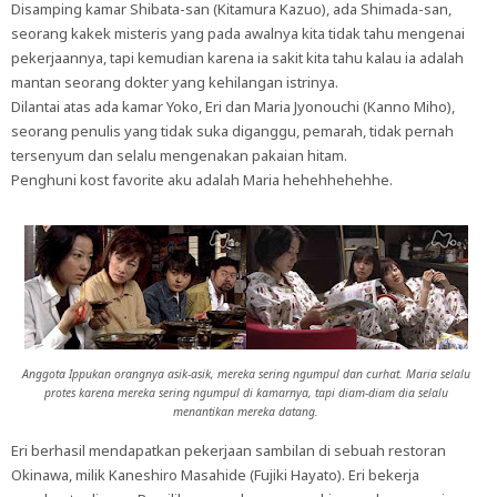
Disamping kamar Shibata-san (Kitamura Kazuo), ada Shimada-san,
seorang kakek misteris yang pada awalnya kita tidak tahu mengenai
pekerjaannya, tapi kemudian karena ia sakit kita tahu kalau ia adalah
mantan seorang dokter yang kehilangan istrinya.
Dilantai atas ada kamar Yoko, Eri dan Maria Jyonouchi (Kanno Miho),
seorang penulis yang tidak suka diganggu, pemarah, tidak pernah
tersenyum dan selalu mengenakan pakaian hitam.
Penghuni kost favorite aku adalah Maria hehehhehehhe.
Anggota Ippukan orangnya asik-asik, mereka sering ngumpul dan curhat. Maria selalu
protes karena mereka sering ngumpul di kamarnya, tapi diam-diam dia selalu
menantikan mereka datang.
Eri berhasil mendapatkan pekerjaan sambilan di sebuah restoran
Okinawa, milik Kaneshiro Masahide (Fujiki Hayato). Eri bekerja