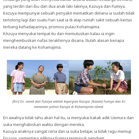
yang terdiri dari ibu dan dua anak laki-lakinya, Kazuya dan Fumiya.
Kazuya mempunyai sebuah penyakit mematikan dimana ia sudah tidak
tertolong lagi dan suatu hari saat ia di atap rumah sakit sebuah kertas
terbang kehadapannya, promosi pulau Kohamajima.
KAzuya menyukai tempat itu dan memutuskan kalau ia ingin
menghembuskan nafas terakhirnya disana. Itulah alasan kenapa
mereka datang ke Kohamajima.
[Kiri] Eri, nenek dan Fumiya setelah kepergian Kazuya. [Kanan] Fumiya dan Eri
menanam pohon Kazuya di Kohamajima island.
Eri awalnya tidak tahu akan hal itu, ia menyukai kakak adik Uemura dan
suka menghabiskan waktu dengan mereka.
Kazuya anaknya sangat ceria dan ia suka belajar, ia tidak ragu memuji
Eri juga, sementara adiknya Fumiya termasuk pendiam.