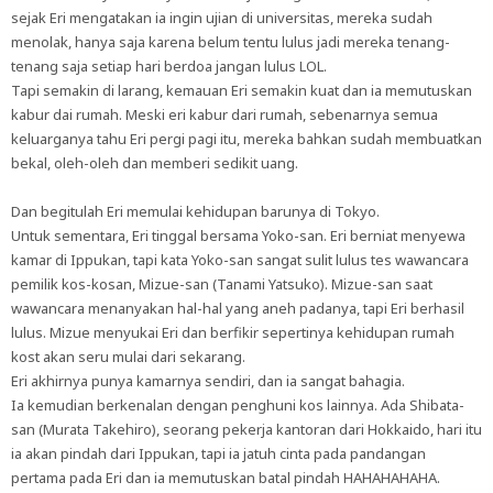
sejak Eri mengatakan ia ingin ujian di universitas, mereka sudah
menolak, hanya saja karena belum tentu lulus jadi mereka tenang-
tenang saja setiap hari berdoa jangan lulus LOL.
Tapi semakin di larang, kemauan Eri semakin kuat dan ia memutuskan
kabur dai rumah. Meski eri kabur dari rumah, sebenarnya semua
keluarganya tahu Eri pergi pagi itu, mereka bahkan sudah membuatkan
bekal, oleh-oleh dan memberi sedikit uang.
Dan begitulah Eri memulai kehidupan barunya di Tokyo.
Untuk sementara, Eri tinggal bersama Yoko-san. Eri berniat menyewa
kamar di Ippukan, tapi kata Yoko-san sangat sulit lulus tes wawancara
pemilik kos-kosan, Mizue-san (Tanami Yatsuko). Mizue-san saat
wawancara menanyakan hal-hal yang aneh padanya, tapi Eri berhasil
lulus. Mizue menyukai Eri dan berfikir sepertinya kehidupan rumah
kost akan seru mulai dari sekarang.
Eri akhirnya punya kamarnya sendiri, dan ia sangat bahagia.
Ia kemudian berkenalan dengan penghuni kos lainnya. Ada Shibata-
san (Murata Takehiro), seorang pekerja kantoran dari Hokkaido, hari itu
ia akan pindah dari Ippukan, tapi ia jatuh cinta pada pandangan
pertama pada Eri dan ia memutuskan batal pindah HAHAHAHAHA.