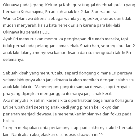
Okinawa pada Jepang. Keluarga Kohagura tinggal disebuah pulau yang
bernama Kohamajima, Eri adalah anak ke-2 dari 3 bersaudara.
Wanita Okinawa dikenal sebagai wanita yang pekerja keras dan tidak
mudah menyerah, kalau kata nenek Eri sih karena para laki-laki
Okinawa itu pemalas LOL.
Ayah Eri memutuskan membuka penginapan di rumah mereka, tapi
tidak pernah ada pelanggan sama sekali. Suatu hari, seorang ibu dan 2
anak laki-lakinya menyewa kamar disana dan itu mengubah takdir Eri
selamanya.
Sebuah kisah yang menurut aku seperti dongeng dimana Eri percaya
selama hidupnya akan janji dimana ia akan menikah dengan salah satu
anak laki-laki itu. IA memegang janji itu sampai dewasa, tapi ternyata
pria yang dijanjikan menganggap itu hanya janji anak kecil.
Aku menyukai kisah ini karena kita diperlihatkan bagaimana Kohagura
Eri berubah dari seorang anak kecil yang pindah ke Tokyo dan
perlahan menjadi dewasa. Ia menemukan impiannya dan fokus pada
hal itu.
Ia ingin melupakan cinta pertamanya tapi pada akhirnya takdir berkata
lain. Nanti akan aku jelaskan di sinopsis dibawah ini^^