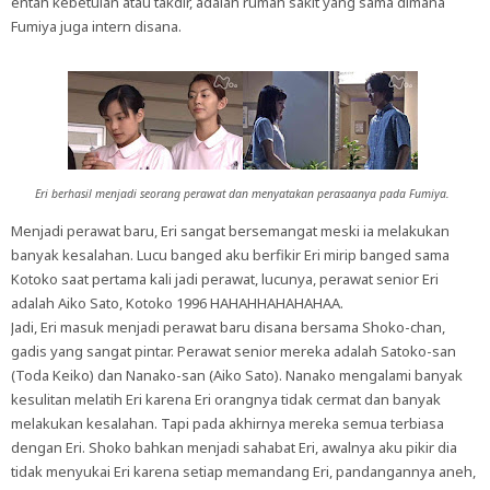
entah kebetulan atau takdir, adalah rumah sakit yang sama dimana
Fumiya juga intern disana.
Eri berhasil menjadi seorang perawat dan menyatakan perasaanya pada Fumiya.
Menjadi perawat baru, Eri sangat bersemangat meski ia melakukan
banyak kesalahan. Lucu banged aku berfikir Eri mirip banged sama
Kotoko saat pertama kali jadi perawat, lucunya, perawat senior Eri
adalah Aiko Sato, Kotoko 1996 HAHAHHAHAHAHAA.
Jadi, Eri masuk menjadi perawat baru disana bersama Shoko-chan,
gadis yang sangat pintar. Perawat senior mereka adalah Satoko-san
(Toda Keiko) dan Nanako-san (Aiko Sato). Nanako mengalami banyak
kesulitan melatih Eri karena Eri orangnya tidak cermat dan banyak
melakukan kesalahan. Tapi pada akhirnya mereka semua terbiasa
dengan Eri. Shoko bahkan menjadi sahabat Eri, awalnya aku pikir dia
tidak menyukai Eri karena setiap memandang Eri, pandangannya aneh,