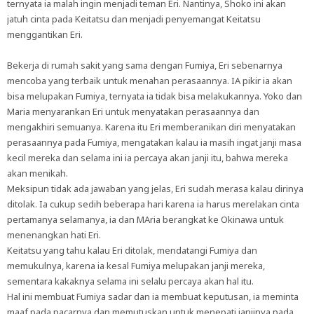
ternyata ia malah ingin menjadi teman Eri. Nantinya, Shoko ini akan
jatuh cinta pada Keitatsu dan menjadi penyemangat Keitatsu
menggantikan Eri.
Bekerja di rumah sakit yang sama dengan Fumiya, Eri sebenarnya
mencoba yang terbaik untuk menahan perasaannya. IA pikir ia akan
bisa melupakan Fumiya, ternyata ia tidak bisa melakukannya. Yoko dan
Maria menyarankan Eri untuk menyatakan perasaannya dan
mengakhiri semuanya. Karena itu Eri memberanikan diri menyatakan
perasaannya pada Fumiya, mengatakan kalau ia masih ingat janji masa
kecil mereka dan selama ini ia percaya akan janji itu, bahwa mereka
akan menikah.
Meksipun tidak ada jawaban yang jelas, Eri sudah merasa kalau dirinya
ditolak. Ia cukup sedih beberapa hari karena ia harus merelakan cinta
pertamanya selamanya, ia dan MAria berangkat ke Okinawa untuk
menenangkan hati Eri.
Keitatsu yang tahu kalau Eri ditolak, mendatangi Fumiya dan
memukulnya, karena ia kesal Fumiya melupakan janji mereka,
sementara kakaknya selama ini selalu percaya akan hal itu.
Hal ini membuat Fumiya sadar dan ia membuat keputusan, ia meminta
maaf pada pacarnya dan memutuskan untuk menepati janjinya pada