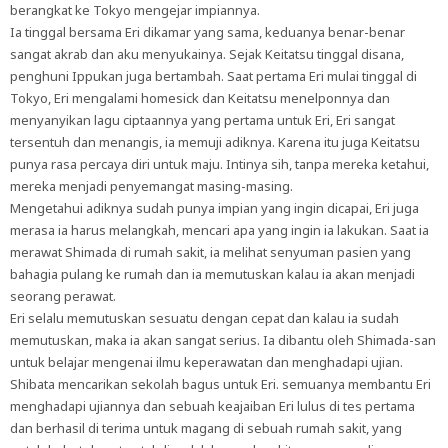
berangkat ke Tokyo mengejar impiannya.
Ia tinggal bersama Eri dikamar yang sama, keduanya benar-benar
sangat akrab dan aku menyukainya. Sejak Keitatsu tinggal disana,
penghuni Ippukan juga bertambah. Saat pertama Eri mulai tinggal di
Tokyo, Eri mengalami homesick dan Keitatsu menelponnya dan
menyanyikan lagu ciptaannya yang pertama untuk Eri, Eri sangat
tersentuh dan menangis, ia memuji adiknya. Karena itu juga Keitatsu
punya rasa percaya diri untuk maju. Intinya sih, tanpa mereka ketahui,
mereka menjadi penyemangat masing-masing.
Mengetahui adiknya sudah punya impian yang ingin dicapai, Eri juga
merasa ia harus melangkah, mencari apa yang ingin ia lakukan. Saat ia
merawat Shimada di rumah sakit, ia melihat senyuman pasien yang
bahagia pulang ke rumah dan ia memutuskan kalau ia akan menjadi
seorang perawat.
Eri selalu memutuskan sesuatu dengan cepat dan kalau ia sudah
memutuskan, maka ia akan sangat serius. Ia dibantu oleh Shimada-san
untuk belajar mengenai ilmu keperawatan dan menghadapi ujian.
Shibata mencarikan sekolah bagus untuk Eri. semuanya membantu Eri
menghadapi ujiannya dan sebuah keajaiban Eri lulus di tes pertama
dan berhasil di terima untuk magang di sebuah rumah sakit, yang