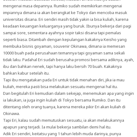
mengenai masa depannya. Rumiko sudah memikirkan mengenai
impiannya dimana ia akan berangkat ke Tokyo dan mencoba masuk
universitas disana. Eri sendiri masih tidak yakin ia bisa kuliah, karena
keadaan keuangan keluarganya yang buruk. Ibunya bekerja dari pagi
sampai sore, sementara ayahnya sopir taksi disana tapi pemalas
seperti biasa. Ditambah dengan kepulangan kakaknya Keisho yang
membuka bisnis goyaman, souvenir Okinawa, dimana ia memesan
10000 buah pada perusahaan temannya tapi goyaman sama sekali
tidak laku. Padahal Eri sudah berusaha promosi bersama adiknya, ayah,
ibu dan bahkan nenek, tapi hanya laku bersih 70 buah. Kakaknya
bahkan kabur setelah itu.
Tapi ibu mengatakan pada Eri untuk tidak menahan diri, jika ia mau
kuliah, mereka pasti bisa melakukan sesuatu mengenai hal itu.
Dan begitulah Eri kemudian dalam sekejap, menemukan apa yang ingin
ia lakukan, ia juga ingin kuliah di Tokyo bersama Rumiko. Dan itu
ditentang oleh orang tuanya, karena mereka pikir Eri akan kuliah di
Okinawa.
Tapi Eri, kalau sudah memutuskan sesuatu, ia akan melakukannya
apapun yang terjadi. Ia mulai bekerja sambilan demi hal itu.
Adik Eri sendiri, keitatsu yang 1 tahun lebih muda darinya, punya