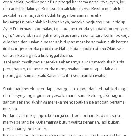
ceria, selalu berfikir positif. Eri tinggal bersama neneknya, ayah, ibu
dan adik laki-lakinya, Keitatsu. Kakak laki-lakinya Keisho masuk ke
sekolah asrama, jadi dia tidak tinggal bersama mereka.
keluarga Eri bukanlah keluarga kaya, mereka berjuang untuk hidup.
Ayah Eri termasuk pemalas, tapi ibu dan neneknya adalah orang yang
rajin. Nenek lebih banyak mengurus rumah sementara ibu Eri bekerja
di ladang dan jualan dipasar. Kehidupan mereka semakin sulit karena
itu ibu ingin mereka pindah ke Naha, kota di pulau utama Okinawa,
dimana keluarga ibu Eri tinggal disana.
Tapi ayah masih ragu. Mereka sebenarnya sudah membuka bisnis
penginapan, dimana mereka menyewakan kamar tapi tidak ada
pelanggan sama sekali. Karena itu ibu semakin khawatir.
Suatu hari mereka mendapat panggilan telpon dari sebuah keluarga
dari Tokyo yang ingin menyewa kamar disana. Keluarga Kohagura
sangat senang akhirnya mereka mendapatkan pelanggan pertama
mereka.
Eri dan ayah menjemput keluarga itu di pelabuhan. Pada masa itu,
menyeberang ke KOhamajima butuh waktu seharian, jadi bukan
perjalanan yang mudah.
Keluarga yang akan menyewa kamar disana adalah keluarga Uemura,