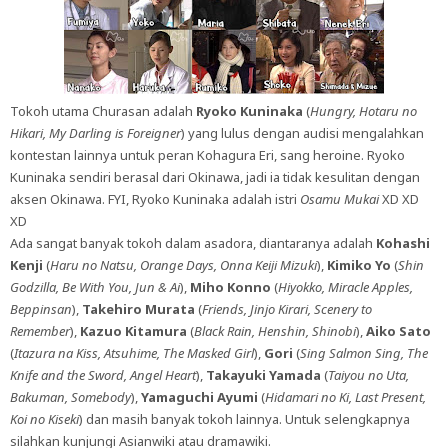
Tokoh utama Churasan adalah
Ryoko Kuninaka
(
Hungry, Hotaru no
Hikari, My Darling is Foreigner
) yang lulus dengan audisi mengalahkan
kontestan lainnya untuk peran Kohagura Eri, sang heroine. Ryoko
Kuninaka sendiri berasal dari Okinawa, jadi ia tidak kesulitan dengan
aksen Okinawa. FYI, Ryoko Kuninaka adalah istri
Osamu Mukai
XD XD
XD
Ada sangat banyak tokoh dalam asadora, diantaranya adalah
Kohashi
Kenji
(
Haru no Natsu, Orange Days, Onna Keiji Mizuki
),
Kimiko Yo
(
Shin
Godzilla, Be With You, Jun & Ai
),
Miho Konno
(
Hiyokko, Miracle Apples,
Beppinsan
),
Takehiro Murata
(
Friends, Jinjo Kirari, Scenery to
Remember
),
Kazuo Kitamura
(
Black Rain, Henshin, Shinobi
),
Aiko Sato
(
Itazura na Kiss, Atsuhime, The Masked Girl
),
Gori
(
Sing Salmon Sing, The
Knife and the Sword, Angel Heart
),
Takayuki Yamada
(
Taiyou no Uta,
Bakuman, Somebody
),
Yamaguchi Ayumi
(
Hidamari no Ki, Last Present,
Koi no Kiseki
) dan masih banyak tokoh lainnya. Untuk selengkapnya
silahkan kunjungi Asianwiki atau dramawiki.