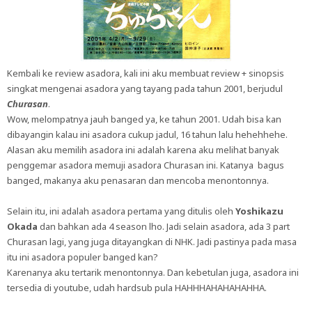
Kembali ke review asadora, kali ini aku membuat review + sinopsis
singkat mengenai asadora yang tayang pada tahun 2001, berjudul
Churasan
.
Wow, melompatnya jauh banged ya, ke tahun 2001. Udah bisa kan
dibayangin kalau ini asadora cukup jadul, 16 tahun lalu hehehhehe.
Alasan aku memilih asadora ini adalah karena aku melihat banyak
penggemar asadora memuji asadora Churasan ini. Katanya bagus
banged, makanya aku penasaran dan mencoba menontonnya.
Selain itu, ini adalah asadora pertama yang ditulis oleh
Yoshikazu
Okada
dan bahkan ada 4 season lho. Jadi selain asadora, ada 3 part
Churasan lagi, yang juga ditayangkan di NHK. Jadi pastinya pada masa
itu ini asadora populer banged kan?
Karenanya aku tertarik menontonnya. Dan kebetulan juga, asadora ini
tersedia di youtube, udah hardsub pula HAHHHAHAHAHAHHA.