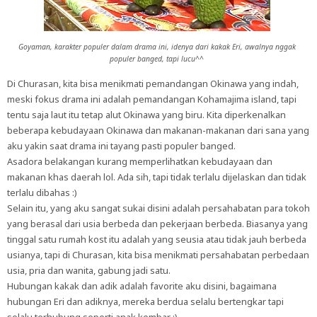
Goyaman, karakter populer dalam drama ini, idenya dari kakak Eri, awalnya nggak
populer banged, tapi lucu^^
Di Churasan, kita bisa menikmati pemandangan Okinawa yang indah,
meski fokus drama ini adalah pemandangan Kohamajima island, tapi
tentu saja laut itu tetap alut Okinawa yang biru. Kita diperkenalkan
beberapa kebudayaan Okinawa dan makanan-makanan dari sana yang
aku yakin saat drama ini tayang pasti populer banged.
Asadora belakangan kurang memperlihatkan kebudayaan dan
makanan khas daerah lol. Ada sih, tapi tidak terlalu dijelaskan dan tidak
terlalu dibahas :)
Selain itu, yang aku sangat sukai disini adalah persahabatan para tokoh
yang berasal dari usia berbeda dan pekerjaan berbeda. Biasanya yang
tinggal satu rumah kost itu adalah yang seusia atau tidak jauh berbeda
usianya, tapi di Churasan, kita bisa menikmati persahabatan perbedaan
usia, pria dan wanita, gabung jadi satu.
Hubungan kakak dan adik adalah favorite aku disini, bagaimana
hubungan Eri dan adiknya, mereka berdua selalu bertengkar tapi
selalu terhubung seperti anak kembar :)