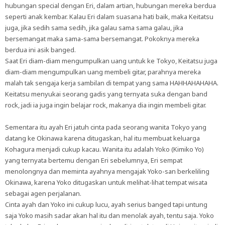
hubungan special dengan Eri, dalam artian, hubungan mereka berdua
seperti anak kembar. Kalau Eri dalam suasana hati baik, maka Keitatsu
juga, jika sedih sama sedih, jika galau sama sama galau, jika
bersemangat maka sama-sama bersemangat. Pokoknya mereka
berdua ini asik banged.
Saat Eri diam-diam mengumpulkan uang untuk ke Tokyo, Keitatsu juga
diam-diam mengumpulkan uang membeli gitar, parahnya mereka
malah tak sengaja kerja sambilan di tempat yang sama HAHHAHAHAHA.
Keitatsu menyukai seorang gadis yang ternyata suka dengan band
rock, jadi ia juga ingin belajar rock, makanya dia ingin membeli gitar.
Sementara itu ayah Eri jatuh cinta pada seorang wanita Tokyo yang
datang ke Okinawa karena ditugaskan, hal itu membuat keluarga
Kohagura menjadi cukup kacau. Wanita itu adalah Yoko (Kimiko Yo)
yang ternyata bertemu dengan Eri sebelumnya, Eri sempat
menolongnya dan meminta ayahnya mengajak Yoko-san berkeliling
Okinawa, karena Yoko ditugaskan untuk melihat-lihat tempat wisata
sebagai agen perjalanan.
Cinta ayah dan Yoko ini cukup lucu, ayah serius banged tapi untung
saja Yoko masih sadar akan hal itu dan menolak ayah, tentu saja. Yoko