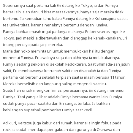
Sebenarnya saat pertama kali Eri datang ke Tokyo, ia dan Fumiya
berselisih jalan dan Eri bisa merasakannya, hanya saja mereka tidak
bertemu. Ia kemudian tahu kalau Fumiya datang ke Kohamajima saat ia
tes universitas, karena neneknya bertemu dengan Fumiya.
Fumiya bahkan masih ingat padanya makanya Eri bersikeras ingin ke
Tokyo. Jadi meski ia ditertawakan dan dianggap ke kanak-kanakan, Eri
tetang percaya pada janji mereka.
Maria dan Yoko meminta Eri untuk membuktikan hal itu dengan
menemui Fumiya. Eri awalnya ragu dan akhirnya ia melakukannya.
Fumiya sedang sekolah di sekolah kedokteran. Saat Shimada-san jatuh
sakit, Eri membawanya ke rumah sakit dan disanalah ia dan Fumiya
pertama kali bertemu setelah terpisah saat ia masih berusia 11 tahun.
Mereka berselisih dan langsung saling mengenali saat itu.
Suatu hari untuk mengkonfirmasi perasaannya, Eri datang menemui
Fumiya. Tapi yang ia lihat adalah Fimiya bersama wanita lain. Fumiya
sudah punya pacar saat itu dan Eri sangat terluka. Ia bahkan
kehilangan superball pemberian Fumiya saat kecil.
Adik Eri, Keitatsu juga kabur dari rumah, karena ia ingin fokus pada
rock, ia sudah mendapat pengakuan dari gurunya di Okinawa dan