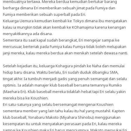
membuatnya tertawa. Mereka berdua kemudian bertukar barang
berharga dimana Eri memberikan sebuah jimat pada Fumiya dan
Fumiya memberikan sebuah superball pada Eri.
Keluarga Uemura kemudian kembali ke Tokyo dimana ibu mengatakan
kalau ia mungkin tidak akan kembali ke KOhamajima karena kenangan
menyakitkannya ada disana.
Sementara itu saat kapal sudah berangkat, Eri mengejar sampai ke
mercusuar, berteriak pada Fumiya kalau Fumiya tidak boleh melupakan
janji mereka, kalau mereka berdua akan menikah setelah dewasa nanti.
Setelah kejadian itu, keluarga Kohagura pindah ke Naha dan memulai
hidup baru disana. Waktu berlalu, Eri sudah duduk dibangku SMA,
tingat akhir. Ia tumbuh menjadi gadis yang penuh semangat dan selalu
optimis. Ia adalah manajer klub baseball bersama temannya Rumiko
(Maehara Eri). Klub baseball mereka tidaklah hebat tapi Eri selalu yakin
mereka bisa ke Koushien.
Eri satu-satunya yang selalu bersemangat mengenai Koushien
sementara member yang lain tahu kalau itu hal yang mustahil. Kapten
klub baseball, Yonabaru Makoto (Miyahara Shinobu) menggunakan
kesempatan itu untuk menyatakan perasaan pada Eri, kalau mereka
sampai ke Koushien maka Eri harus menciumnya. Makoto menyukai Eri,