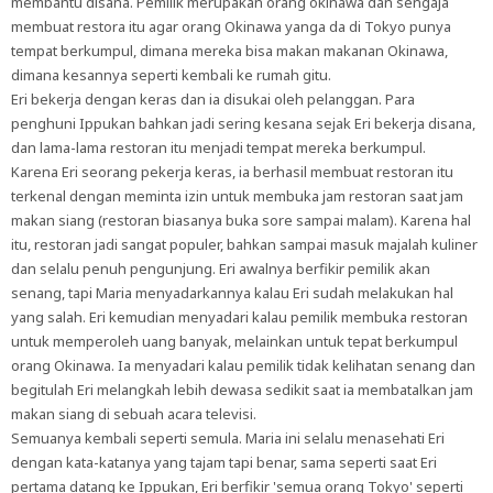
membantu disana. Pemilik merupakan orang okinawa dan sengaja
membuat restora itu agar orang Okinawa yanga da di Tokyo punya
tempat berkumpul, dimana mereka bisa makan makanan Okinawa,
dimana kesannya seperti kembali ke rumah gitu.
Eri bekerja dengan keras dan ia disukai oleh pelanggan. Para
penghuni Ippukan bahkan jadi sering kesana sejak Eri bekerja disana,
dan lama-lama restoran itu menjadi tempat mereka berkumpul.
Karena Eri seorang pekerja keras, ia berhasil membuat restoran itu
terkenal dengan meminta izin untuk membuka jam restoran saat jam
makan siang (restoran biasanya buka sore sampai malam). Karena hal
itu, restoran jadi sangat populer, bahkan sampai masuk majalah kuliner
dan selalu penuh pengunjung. Eri awalnya berfikir pemilik akan
senang, tapi Maria menyadarkannya kalau Eri sudah melakukan hal
yang salah. Eri kemudian menyadari kalau pemilik membuka restoran
untuk memperoleh uang banyak, melainkan untuk tepat berkumpul
orang Okinawa. Ia menyadari kalau pemilik tidak kelihatan senang dan
begitulah Eri melangkah lebih dewasa sedikit saat ia membatalkan jam
makan siang di sebuah acara televisi.
Semuanya kembali seperti semula. Maria ini selalu menasehati Eri
dengan kata-katanya yang tajam tapi benar, sama seperti saat Eri
pertama datang ke Ippukan, Eri berfikir 'semua orang Tokyo' seperti