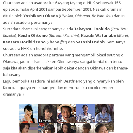
Churasan adalah asadora ke-64 yang tayang di NHK sebanyak 156
episode, mulai April 2001 sampai September 2001. Naskah drama ini
ditulis oleh
Yoshikazu Okada
(
Hiyokko, Ohisama, Be With You
) dan ini
adalah asadora pertamanya.
Sutradara drama ini sangat banyak, ada
Takayasu Enokido
(
Teru Teru
Kazoku
),
Keishi Ohtomo
(
Rurouni Kenshin
),
Kazuki Watanabe
(
Mare
),
Kentaro Horikirizono
(
The Sniffer
) dan
Satoshi Endoh
. Semuanya
sutradara NHK sih hehehhehehe.
Churasan adalah asadora pertama yang mengambil lokasi syuting di
Okinawa, jadi ini drama, aksen Okinawanya sangat kental dan tentu
saja kita akan diperkenalkan lebih dekat dengan Okinawa dan bahasa-
bahasanya.
Lagu pembuka asadora ini adalah Bestfriend yang dinyanyikan oleh
Kiroro. Lagunya enak banged dan menurut aku cocok dengan
dramanya :)