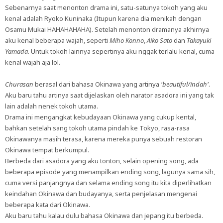
Sebenarnya saat menonton drama ini, satu-satunya tokoh yang aku
kenal adalah Ryoko Kuninaka (Itupun karena dia menikah dengan
Osamu Mukai HAHAHAHAHA). Setelah menonton dramanya akhirnya
aku kenal beberapa wajah, seperti
Miho Konno
,
Aiko Sato
dan
Takayuki
Yamada
. Untuk tokoh lainnya sepertinya aku nggak terlalu kenal, cuma
kenal wajah aja lol.
Churasan
berasal dari bahasa Okinawa yang artinya
'beautiful/indah'
.
Aku baru tahu artinya saat dijelaskan oleh narator asadora ini yang tak
lain adalah nenek tokoh utama.
Drama ini mengangkat kebudayaan Okinawa yang cukup kental,
bahkan setelah sang tokoh utama pindah ke Tokyo, rasa-rasa
Okinawanya masih terasa, karena mereka punya sebuah restoran
Okinawa tempat berkumpul.
Berbeda dari asadora yang aku tonton, selain opening song, ada
beberapa episode yang menampilkan ending song, lagunya sama sih,
cuma versi panjangnya dan selama ending song itu kita diperlihatkan
keindahan Okinawa dan budayanya, serta penjelasan mengenai
beberapa kata dari Okinawa.
Aku baru tahu kalau dulu bahasa Okinawa dan jepang itu berbeda.