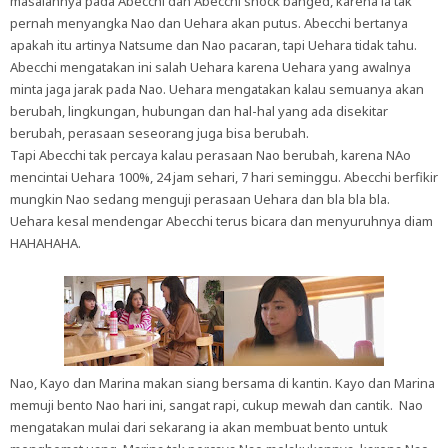
masalahnya pada Abecchi dan Abecchi shock banged, karena ia tak
pernah menyangka Nao dan Uehara akan putus. Abecchi bertanya
apakah itu artinya Natsume dan Nao pacaran, tapi Uehara tidak tahu.
Abecchi mengatakan ini salah Uehara karena Uehara yang awalnya
minta jaga jarak pada Nao. Uehara mengatakan kalau semuanya akan
berubah, lingkungan, hubungan dan hal-hal yang ada disekitar
berubah, perasaan seseorang juga bisa berubah.
Tapi Abecchi tak percaya kalau perasaan Nao berubah, karena NAo
mencintai Uehara 100%, 24 jam sehari, 7 hari seminggu. Abecchi berfikir
mungkin Nao sedang menguji perasaan Uehara dan bla bla bla.
Uehara kesal mendengar Abecchi terus bicara dan menyuruhnya diam
HAHAHAHA.
Nao, Kayo dan Marina makan siang bersama di kantin. Kayo dan Marina
memuji bento Nao hari ini, sangat rapi, cukup mewah dan cantik. Nao
mengatakan mulai dari sekarang ia akan membuat bento untuk