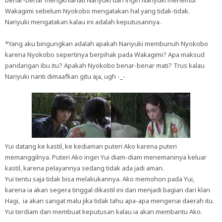
benar-benar mengkhianati Nariyuki dan ingin Nariyuki menemui
Wakagimi sebelum Nyokobo mengatakan hal yang tidak-tidak.
Nariyuki mengatakan kalau ini adalah keputusannya.
*Yang aku bingungkan adalah apakah Nariyuki membunuh Nyokobo
karena Nyokobo sepertinya berpihak pada Wakagimi? Apa maksud
pandangan ibu itu? Apakah Nyokobo benar-benar mati? Trus kalau
Nariyuki nanti dimaafkan gitu aja, ugh -_-
Yui datang ke kastil, ke kediaman puteri Ako karena puteri
memanggilnya. Puteri Ako ingin Yui diam-diam menemaninya keluar
kastil, karena pelayannya sedang tidak ada jadi aman.
Yui tentu saja tidak bisa melakukannya. Ako memohon pada Yui,
karena ia akan segera tinggal dikastil ini dan menjadi bagian dari klan
Hagi, ia akan sangat malu jika tidak tahu apa-apa mengenai daerah itu.
Yui terdiam dan membuat keputusan kalau ia akan membantu Ako.