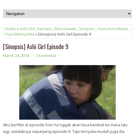
Home
»
Ashi Girl
,
Kentaro
,
Rina Kawaei
,
Sinopsis
,
Yuina Kuroshima
,
Yuya Matsushita
» [Sinopsis] Ashi Girl Episode 9
[Sinopsis] Ashi Girl Episode 9
Maret 24, 2018
2 komentar
Aku berfikir di episode 9 ini Yui nggak akan bisa kembali ke masa lalu
lagi, setidaknya sepanjang episode 9. Tapi ternyata mudah juga dia