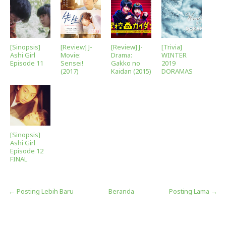
[Sinopsis]
[Review] J-
[Review] J-
[Trivia]
Ashi Girl
Movie:
Drama:
WINTER
Episode 11
Sensei!
Gakko no
2019
(2017)
Kaidan (2015)
DORAMAS
[Sinopsis]
Ashi Girl
Episode 12
FINAL
← Posting Lebih Baru
Beranda
Posting Lama →