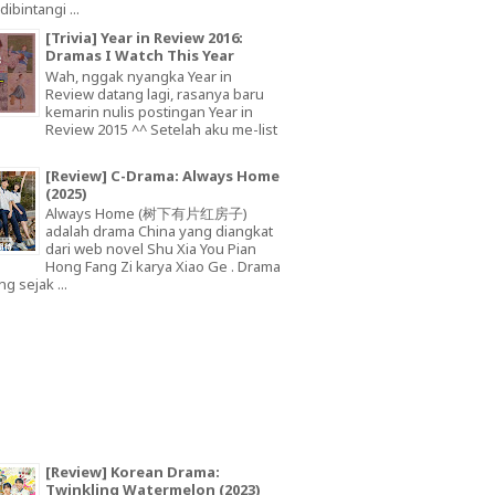
dibintangi ...
[Trivia] Year in Review 2016:
Dramas I Watch This Year
Wah, nggak nyangka Year in
Review datang lagi, rasanya baru
kemarin nulis postingan Year in
Review 2015 ^^ Setelah aku me-list
[Review] C-Drama: Always Home
(2025)
Always Home (树下有片红房子)
adalah drama China yang diangkat
dari web novel Shu Xia You Pian
Hong Fang Zi karya Xiao Ge . Drama
ng sejak ...
[Review] Korean Drama:
Twinkling Watermelon (2023)