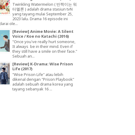
Twinkling Watermelon ( 반짝이는 워
터멜론 ) adalah drama stasiun tvN
yang tayang mulai September 25,
2023 lalu. Drama 16 episode ini
arai ole...
[Review] Anime Movie: A Silent
Voice / Koe no Katachi (2016)
"Once you've really hurt someone,
It always be in their mind. Even if
they still have a smile on their face."
Sebuah an...
[Review] K-Drama: Wise Prison
Life (2017)
"Wise Prison Life" atau lebih
dikenal dengan "Prison Playbook"
adalah sebuah drama korea yang
tayang sebanyak 16 ...