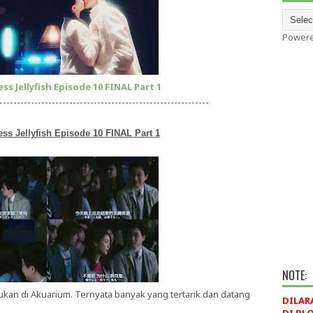
Power
ss Jellyfish Episode 10 FINAL Part 1
------------------------------------------------------------
ss Jellyfish Episode 10 FINAL Part 1
NOTE:
akukan di Akuarium. Ternyata banyak yang tertarik dan datang
DILAR