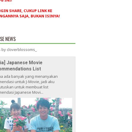
G INI!
NGIN SHARE, CUKUP LINK KE
NGANNYA SAJA, BUKAN ISINYA!
ESE NEWS
 by cloverblossoms_
via] Japanese Movie
ommendations List
na ada banyak yang menanyakan
endasi untuk J-Movie, jadi aku
tuskan untuk membuat list
endasi Japanese Movi...