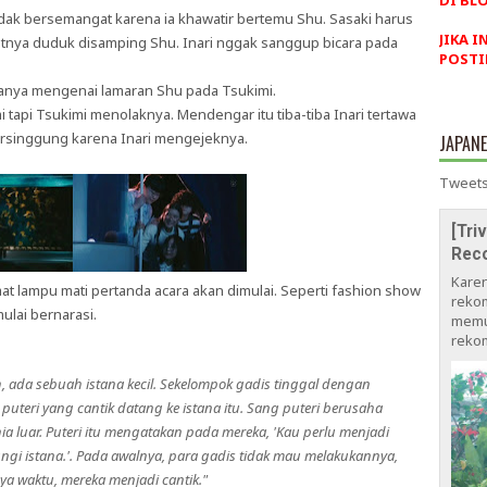
DI BLO
idak bersemangat karena ia khawatir bertemu Shu. Sasaki harus
JIKA I
ya duduk disamping Shu. Inari nggak sanggup bicara pada
POSTI
rtanya mengenai lamaran Shu pada Tsukimi.
tapi Tsukimi menolaknya. Mendengar itu tiba-tiba Inari tertawa
tersinggung karena Inari mengejeknya.
JAPAN
Tweets
[Tri
Rec
Kare
t lampu mati pertanda acara akan dimulai. Seperti fashion show
rekom
lai bernarasi.
memu
rekom
, ada sebuah istana kecil. Sekelompok gadis tinggal dengan
 puteri yang cantik datang ke istana itu. Sang puteri berusaha
 luar. Puteri itu mengatakan pada mereka, 'Kau perlu menjadi
ungi istana.'. Pada awalnya, para gadis tidak mau melakukannya,
nya waktu, mereka menjadi cantik."