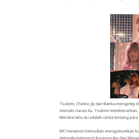
Tsukimi, Chieko, Jiji dan Banba menginti
menulis narasi itu. Tsukimi membenarkan.
Mereka tahu itu adalah cerita tentang pa
MC Hanamori kemudian mengumumkan bahwa
menyala menyorot Kuranosuke dan Mayay