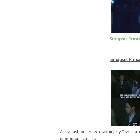
Sinopsis Prince
---------------------------------
Sinopsis Prince
Acara fashion show terakhir Jelly Fish dil
menonton acara itu.