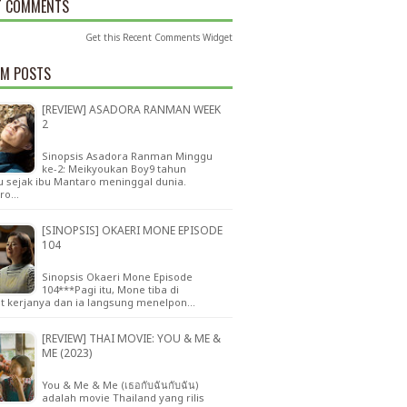
T COMMENTS
Get this
Recent Comments Widget
M POSTS
[REVIEW] ASADORA RANMAN WEEK
2
Sinopsis Asadora Ranman Minggu
ke-2: Meikyoukan Boy9 tahun
u sejak ibu Mantaro meninggal dunia.
ro…
[SINOPSIS] OKAERI MONE EPISODE
104
Sinopsis Okaeri Mone Episode
104***Pagi itu, Mone tiba di
t kerjanya dan ia langsung menelpon…
[REVIEW] THAI MOVIE: YOU & ME &
ME (2023)
You & Me & Me (เธอกับฉันกับฉัน)
adalah movie Thailand yang rilis