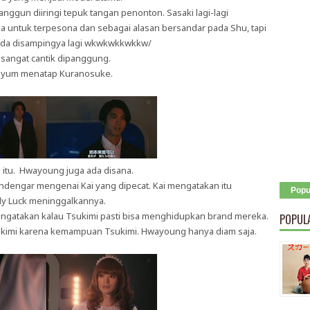
ggun diiringi tepuk tangan penonton. Sasaki lagi-lagi
a untuk terpesona dan sebagai alasan bersandar pada Shu, tapi
 ada disampingya lagi wkwkwkkwkkw/
angat cantik dipanggung.
enyum menatap Kuranosuke.
 itu. Hwayoung juga ada disana.
dengar mengenai Kai yang dipecat. Kai mengatakan itu
Popu
dy Luck meninggalkannya.
engatakan kalau Tsukimi pasti bisa menghidupkan brand mereka.
POPUL
sukimi karena kemampuan Tsukimi. Hwayoung hanya diam saja.