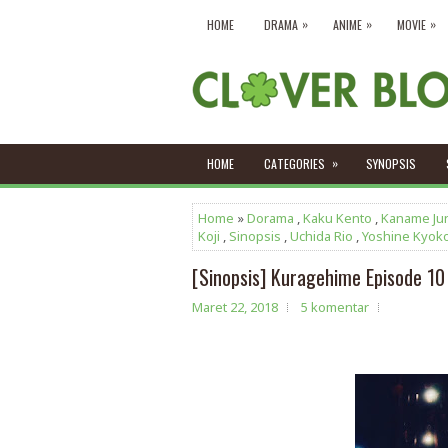
»
»
»
HOME
DRAMA
ANIME
MOVIE
»
HOME
CATEGORIES
SYNOPSIS
Home
»
Dorama
,
Kaku Kento
,
Kaname Ju
Koji
,
Sinopsis
,
Uchida Rio
,
Yoshine Kyok
[Sinopsis] Kuragehime Episode 10 
Maret 22, 2018
5 komentar