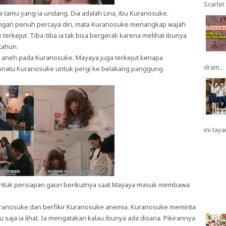
Scarlet 
 tamu yang ia undang. Dia adalah Lina, ibu Kuranosuke.
gan penuh percaya diri, mata Kuranosuke menangkap wajah
erkejut. Tiba-tiba ia tak bisa bergerak karena melihat ibunya
tahun.
g aneh pada Kuranosuke. Mayaya juga terkejut kenapa
dram...
bnatu Kuranosuke untuk pergi ke belakang panggung.
ini taya
untuk persiapan gaun berikutnya saat Mayaya masuk membawa
 Kuranosuke dan berfikir Kuranosuke anemia. Kuranosuke meminta
saja ia lihat. Ia mengatakan kalau ibunya ada disana. Pikirannya