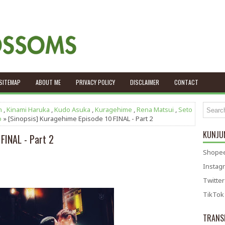
SITEMAP
ABOUT ME
PRIVACY POLICY
DISCLAIMER
CONTACT
n
,
Kinami Haruka
,
Kudo Asuka
,
Kuragehime
,
Rena Matsui
,
Seto
o
» [Sinopsis] Kuragehime Episode 10 FINAL - Part 2
KUNJUN
FINAL - Part 2
Shopee
Instag
Twitter
TikTok
TRANS