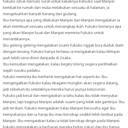
Fukuko sibuk menulis surat untuk kakaknya Katsuko saat Manpei
kembali ke rumah dan mulai melakukan sesuatu di halaman, ia
mengeluarkan banyak barang dari gudang.
Ibu bertanya apa yang dilakukan Manpei dan Manpei mengatakan ia
akan membuat sesuatu untuk menangkap ikan. Fukuko bertanya apa
yang akan Manpei buat dan Manpei meminta Fukuko untuk
menantikannya.
Ibu geleng-geleng mengatakan suami Fukuko nggak bisa duduk diam
dengan tenang. Fukuko hanya tertawa, ia mengatakan kalau MAnpei
jauh lebih ceria disini daripada di Osaka.
Ibu kemudian mengatakan, kalau begitu tolong segera perlihatkan
wajah cucuku padaku.
Fukuko meminta ibu berhenti mengatakan hal seperti itu. Ibu
mengingatkan Fukuko kalau Akagami mungkin akan segera datang,
jadi sebelum itu setidaknya mereka harus punya keturunan.
Fukuko jadi kesal dan mengatakan ia tahu kalau ibu tidak menyukai
Manpei, tapi baginya Manpei adalah suami yang tidak ada gantinya. Ibu
jadi terdiam. Fukuko mengatakan kalau Manpei berusaha agar ibu
menyukainya dan ia harap ibu mau bersikap sedikit lebih lembut pada
Manpei. Ibu mengatakan kalau ia tidak bersikap dingin pada Manpei.
Fukuko mengatakan ia berharap mereka hidup rukun dan ibu hanya