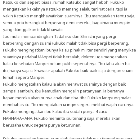
Katsuko dan seperti biasa, rumah Katsuko sangat heboh. Fukuko
mengatakan kakaknya Katsuko memang selalu terlihat ceria, tapi ia
yakin Katsuko mengkhawatirkan suaminya. Ibu mengatakan tentu saja,
semua pria berangkat berperang demi mereka, bagaimana mungkin
yang ditinggalkan tidak khawatir.
Ibu mulai membandingkan Tadahiko dan Shinichi yang pergi
berperang dengan suami Fukuko malah tidak bisa pergi berperang.
Fukuko mengingatkan ibunya kalau pihak militer sendiri yang menyiksa
suaminya padahal MAnpei tidak bersalah, dokter juga mengatakan
kalau kesehatan Manpei belum pulih sepenuhnya. Ibu tahu akan hal
itu, hanya saja ia khawatir apakah Fukuko baik-baik saja dengan suami
lemah seperti Manpei.
Fukuko mengatakan kalau ia akan merawat suaminya dengan baik
sampai sembuh. Ibu kemudian mengalih pertanyaan, ia bertanya
kapan mereka akan punya anak dan tiba-tiba Fukuko langsung malas
membahas itu. Ibu mengatakan ia ingin segera melihat wajah cucunya.
Fukuko mengingatkan ibu kalau ibu sudah punya 4 cucu
HAHHAHAHAHA. Fukuko meminta ibu tenang saja, mereka akan
berusaha untuk segera punya keturunan.
Fukuko kemudian bertanya apakah ibunya tidak mau tinggal bersama