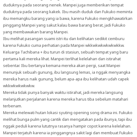
duduknya pada seorang nenek. Manpei juga memberikan tempat
duduknya pada seorang kakek. Ibu masih duduk dan Fukuko meminta
ibu memangku barang yang ia bawa, karena Fukuko mengkhawatirkan
pinggang Manpei yang sakut kalau bawa barang berat, jadi Fukuko
yang membawakan barang Manpei.
Ibu melihat pasangan suami istri itu dan kelihatan sedikit cemburu
karena Fukuko cuma perhatian pada Manpei wkkwkwkwkwkwkkw.
Keluarga Tachibana + ibu turun di stasiun, sebuah tempat yang baru
pertama kali mereka lihat. Manpei terlihat kelelahan dan istirahat
sebentar. Ibu bertanya kemana mereka akan pergi, saat Manpei
menunjuk sebuah gunung, ibu langsung lemas, ia nggak menyangka
mereka harus naik gunung, belum apa-apa ibu kelihatan udah capek
wkkwkwkwkwkw.
Mereka tidak punya banyak waktu istirahat, jadi mereka langsung
melanjutkan perjalanan karena mereka harus tiba sebelum matahari
terbenam.
Mereka melewati hutan lokasi syuting opening song drama ini. Fukuko
melihat bunga pulm yang cantik dan mengatakan pada ibunya, tapi ibu
nggak peduli karena lututnya rasanya hampir copot karena kelelahan.
Manpei terjatuh karena ia pinggangnya sakit lagi dan membuat Fukuko