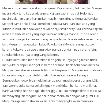
Mereka juga membicarakan mengenai Kajitani-san, Fukuko dan Manpei
masih tidak tahu keberadaannya. Kajitani saat ini ada di Hokkaido,
masih pelarian dan pihak militer masih mencarinya. Menurut Fukuko,
Manpei sama sekali tidak dendam pada Kajitani-san atas apa yang
sudah ia lakukan pada Manpei. Manpei justru bersyukur karena Kajitani
ia bisa membuat apa yang ingin ia buat. Intinya Manpei ini tipe orang
yang mengingat kebaikan orang lain padanya, bukan keburukan orang
lain. Megumi mengatakan kalau Fukuko dan MAnpei sangat cocok,
karena Fukuko juga tipe yang tidak punya dendam pada orang lain,
Fukuko tidak punya orang yang ia benci.
Fukuko kemudian menceritakan mengenai ibunya yang masih tidak
menyukai MAnpei, mengeluh karena Manpei tidak sehat dan merasa
Manpei memalukan karena tidak bisa berperang. Megumi mengatakan
kalau suaminya juga ditolak oleh pihak militer karena katanya
Zennosuke nggak bisa melakukan apapun meski pergi perang. LOL.
Tapi Zennosuke sama sekali nggak memikirkan hal itu, ia menikmati
harinya setiap hari sebagai dokter gigi. Fukuko mengatakan ia tak bisa
membayangkan Megumi benar-benar menikah dengan Megumi. LOL.
Megumi juga mengatakan kalau ia tak menyangka akan menikah