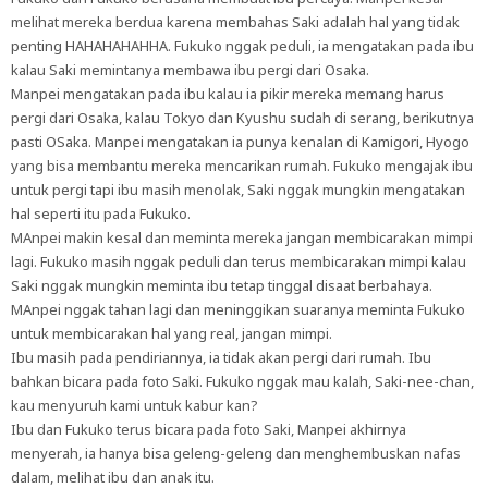
melihat mereka berdua karena membahas Saki adalah hal yang tidak
penting HAHAHAHAHHA. Fukuko nggak peduli, ia mengatakan pada ibu
kalau Saki memintanya membawa ibu pergi dari Osaka.
Manpei mengatakan pada ibu kalau ia pikir mereka memang harus
pergi dari Osaka, kalau Tokyo dan Kyushu sudah di serang, berikutnya
pasti OSaka. Manpei mengatakan ia punya kenalan di Kamigori, Hyogo
yang bisa membantu mereka mencarikan rumah. Fukuko mengajak ibu
untuk pergi tapi ibu masih menolak, Saki nggak mungkin mengatakan
hal seperti itu pada Fukuko.
MAnpei makin kesal dan meminta mereka jangan membicarakan mimpi
lagi. Fukuko masih nggak peduli dan terus membicarakan mimpi kalau
Saki nggak mungkin meminta ibu tetap tinggal disaat berbahaya.
MAnpei nggak tahan lagi dan meninggikan suaranya meminta Fukuko
untuk membicarakan hal yang real, jangan mimpi.
Ibu masih pada pendiriannya, ia tidak akan pergi dari rumah. Ibu
bahkan bicara pada foto Saki. Fukuko nggak mau kalah, Saki-nee-chan,
kau menyuruh kami untuk kabur kan?
Ibu dan Fukuko terus bicara pada foto Saki, Manpei akhirnya
menyerah, ia hanya bisa geleng-geleng dan menghembuskan nafas
dalam, melihat ibu dan anak itu.