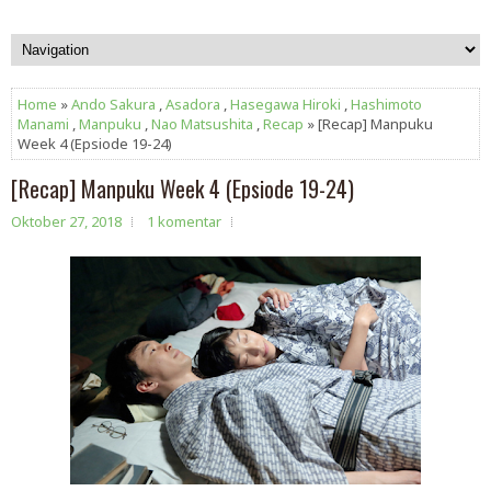
Home
»
Ando Sakura
,
Asadora
,
Hasegawa Hiroki
,
Hashimoto
Manami
,
Manpuku
,
Nao Matsushita
,
Recap
» [Recap] Manpuku
Week 4 (Epsiode 19-24)
[Recap] Manpuku Week 4 (Epsiode 19-24)
Oktober 27, 2018
1 komentar