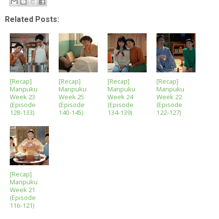
Related Posts:
[Recap]
[Recap]
[Recap]
[Recap]
Manpuku
Manpuku
Manpuku
Manpuku
Week 23
Week 25
Week 24
Week 22
(Episode
(Episode
(Episode
(Episode
128-133)
140-145)
134-139)
122-127)
[Recap]
Manpuku
Week 21
(Episode
116-121)