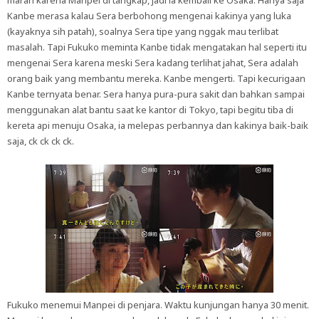
marah karena Manpei di tangkap, jadi ia kembali ke Osaka. Hanya saja
Kanbe merasa kalau Sera berbohong mengenai kakinya yang luka
(kayaknya sih patah), soalnya Sera tipe yang nggak mau terlibat
masalah. Tapi Fukuko meminta Kanbe tidak mengatakan hal seperti itu
mengenai Sera karena meski Sera kadang terlihat jahat, Sera adalah
orang baik yang membantu mereka. Kanbe mengerti. Tapi kecurigaan
Kanbe ternyata benar. Sera hanya pura-pura sakit dan bahkan sampai
menggunakan alat bantu saat ke kantor di Tokyo, tapi begitu tiba di
kereta api menuju Osaka, ia melepas perbannya dan kakinya baik-baik
saja, ck ck ck ck.
Fukuko menemui Manpei di penjara. Waktu kunjungan hanya 30 menit.