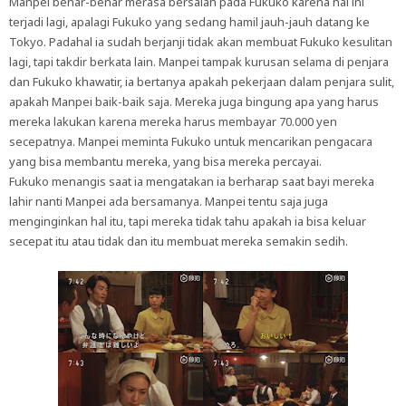
Manpei benar-benar merasa bersalah pada Fukuko karena hal ini
terjadi lagi, apalagi Fukuko yang sedang hamil jauh-jauh datang ke
Tokyo. Padahal ia sudah berjanji tidak akan membuat Fukuko kesulitan
lagi, tapi takdir berkata lain. Manpei tampak kurusan selama di penjara
dan Fukuko khawatir, ia bertanya apakah pekerjaan dalam penjara sulit,
apakah Manpei baik-baik saja. Mereka juga bingung apa yang harus
mereka lakukan karena mereka harus membayar 70.000 yen
secepatnya. Manpei meminta Fukuko untuk mencarikan pengacara
yang bisa membantu mereka, yang bisa mereka percayai.
Fukuko menangis saat ia mengatakan ia berharap saat bayi mereka
lahir nanti Manpei ada bersamanya. Manpei tentu saja juga
menginginkan hal itu, tapi mereka tidak tahu apakah ia bisa keluar
secepat itu atau tidak dan itu membuat mereka semakin sedih.