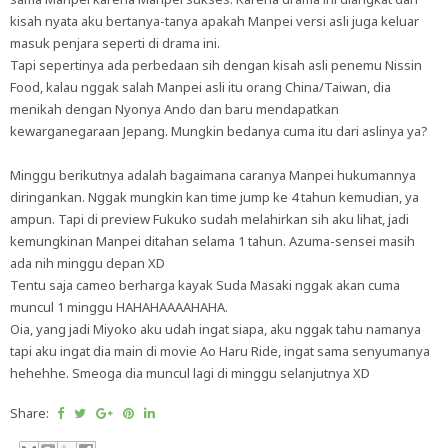
kisah nyata aku bertanya-tanya apakah Manpei versi asli juga keluar
masuk penjara seperti di drama ini.
Tapi sepertinya ada perbedaan sih dengan kisah asli penemu Nissin
Food, kalau nggak salah Manpei asli itu orang China/Taiwan, dia
menikah dengan Nyonya Ando dan baru mendapatkan
kewarganegaraan Jepang. Mungkin bedanya cuma itu dari aslinya ya?
Minggu berikutnya adalah bagaimana caranya Manpei hukumannya
diringankan. Nggak mungkin kan time jump ke 4 tahun kemudian, ya
ampun. Tapi di preview Fukuko sudah melahirkan sih aku lihat, jadi
kemungkinan Manpei ditahan selama 1 tahun. Azuma-sensei masih
ada nih minggu depan XD
Tentu saja cameo berharga kayak Suda Masaki nggak akan cuma
muncul 1 minggu HAHAHAAAAHAHA.
Oia, yang jadi Miyoko aku udah ingat siapa, aku nggak tahu namanya
tapi aku ingat dia main di movie Ao Haru Ride, ingat sama senyumanya
hehehhe. Smeoga dia muncul lagi di minggu selanjutnya XD
Share: