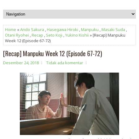
Home
»
Ando Sakura
,
Hasegawa Hiroki
,
Manpuku
,
Masaki Suda
,
Otani Ryohei
,
Recap
,
Seto Koji
,
Yukino Kishii
» [Recap] Manpuku
Week 12 (Episode 67-72)
[Recap] Manpuku Week 12 (Episode 67-72)
Desember 24, 2018
Tidak ada komentar