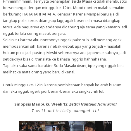
Hmmmmmmmm. Ternyata penampilan
Suda Masaki
tidak membuatku
bersemangat dengan minggu ke-12 ini. Mood nonton malah semakin
berkurang HAHAHAHHAHAHA. Kenapa? Karena Manpei baru aja di
tangkap polisi terus ditangkap lagi, agak bosen sih masa ditangkap
terus. Ada bagusnya episodenya digabung aja sama yang kemarin jadi
nggak terlalu sering masuk penjara.
Selain itu karena aku nontonnya nggak pake sub jadi memang agak
membosankan sih, karena nebak-nebak apa yang terjadi + masalah
hukum pula, jadi pusing. Meski sebenarnya ada japanese subnya, jadi
setidaknya bisa di translate ke bahasa inggris hahhahaaha.
Tapi aku suka sama karakter Suda Masaki disini, tipe yang nggak bisa
melihat ke mata orang yang baru dikenal.
Untuk minggu ke-12 ini karena pembicaraan banyak ke arah hukum
dan aku nggak ngerti jadi benar-benar aku singkat nih lol.
Sinopsis Manpuku Week 12:
Zettai Nantoka Naru kara!
-I will definitely managed it!-