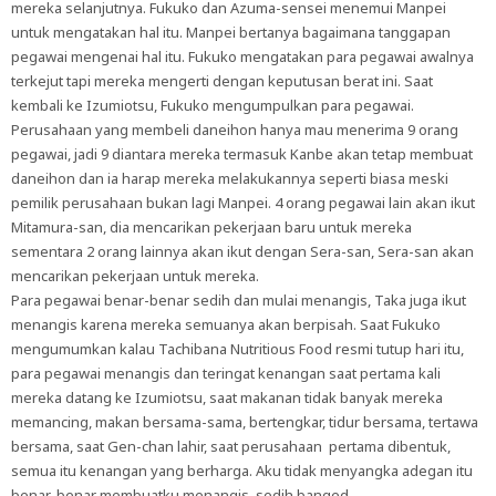
mereka selanjutnya. Fukuko dan Azuma-sensei menemui Manpei
untuk mengatakan hal itu. Manpei bertanya bagaimana tanggapan
pegawai mengenai hal itu. Fukuko mengatakan para pegawai awalnya
terkejut tapi mereka mengerti dengan keputusan berat ini. Saat
kembali ke Izumiotsu, Fukuko mengumpulkan para pegawai.
Perusahaan yang membeli daneihon hanya mau menerima 9 orang
pegawai, jadi 9 diantara mereka termasuk Kanbe akan tetap membuat
daneihon dan ia harap mereka melakukannya seperti biasa meski
pemilik perusahaan bukan lagi Manpei. 4 orang pegawai lain akan ikut
Mitamura-san, dia mencarikan pekerjaan baru untuk mereka
sementara 2 orang lainnya akan ikut dengan Sera-san, Sera-san akan
mencarikan pekerjaan untuk mereka.
Para pegawai benar-benar sedih dan mulai menangis, Taka juga ikut
menangis karena mereka semuanya akan berpisah. Saat Fukuko
mengumumkan kalau Tachibana Nutritious Food resmi tutup hari itu,
para pegawai menangis dan teringat kenangan saat pertama kali
mereka datang ke Izumiotsu, saat makanan tidak banyak mereka
memancing, makan bersama-sama, bertengkar, tidur bersama, tertawa
bersama, saat Gen-chan lahir, saat perusahaan pertama dibentuk,
semua itu kenangan yang berharga. Aku tidak menyangka adegan itu
benar-benar membuatku menangis, sedih banged.