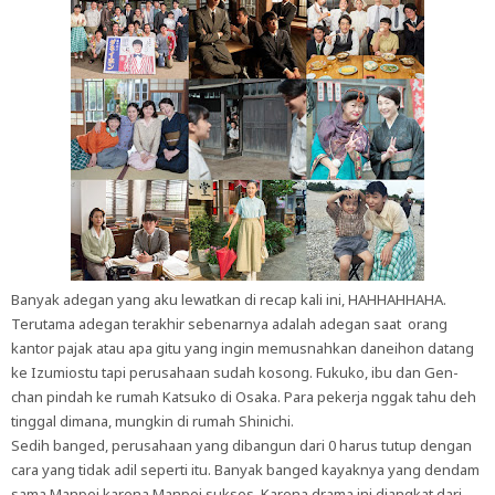
Banyak adegan yang aku lewatkan di recap kali ini, HAHHAHHAHA.
Terutama adegan terakhir sebenarnya adalah adegan saat orang
kantor pajak atau apa gitu yang ingin memusnahkan daneihon datang
ke Izumiostu tapi perusahaan sudah kosong. Fukuko, ibu dan Gen-
chan pindah ke rumah Katsuko di Osaka. Para pekerja nggak tahu deh
tinggal dimana, mungkin di rumah Shinichi.
Sedih banged, perusahaan yang dibangun dari 0 harus tutup dengan
cara yang tidak adil seperti itu. Banyak banged kayaknya yang dendam
sama Manpei karena Manpei sukses. Karena drama ini diangkat dari