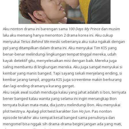
Aku nonton drama ini barengan sama
100 Days My Prince
dan musim
lalu aku memang hanya menonton 2 drama korea ini. Aku cukup
menyukai
Terius Behind Me
meski sebenanya aku suka ngakak dengan
ppl yang ditampilkan dalam drama ini. Aku menyukai Tim KIS yang
benar-benar melindungi lingkungan tempat tinggal mereka, udah
kayak detektif gitu, menyelesaikan misi dengan baik. Mereka juga
saling membantu di lingkungan mereka. Aku juga sangat menyukai si
kembar yang manis banged. Tapi sayang sekali menjelang ending, si
kembar jarang tampil, anggota KIS juga screentime makin berkurang
dan lagi ending dramanya kurang gerget.
Aku sejak awal sudah menduga kalau yang jahat adalah si bos, ternyata
bener banged kalau wanita yang selama ini ingin menangkap Bon
ternyata bukan mata-mata, dia justru melindungi Bon. Aku menyukai
plot twistnya. Apalagi plot twist karakter
Son Ho Jun
. Pas nonton
episode terakhir aku sempat kesal banged sama penulisnya dan
mengomel bisa nggak sih drama-drama begini jangan ada yang mati,