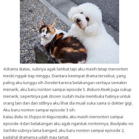
4 drama diatas, subnya agak lambat tapi aku masih tetap menonton
meski nggak tiap minggu. Diantara keempat drama tersebut, yang
paling aku tunggu sih
Dorokei
karena belakangan ceritaya semakin
menarik, aku baru nonton sampai episode 5.
Bokura Kiseki
juga cukup
menarik, sepertinya pak dosen sudah mulai membuka hatinya untuk
orang lain dan dari stillnya aku lihat dia muali suka sama si dokter gigi.
Aku baru nonton sampai episode 3 sih.
Kalau
Boku to Shippo to Kagurazaka
, aku masih menonton sampai
episode 4 dan belakangan aku agak ngantuk nontonnya.
Boukyaku no
Sachiko
subnya lama banged, aku baru nonton sampai episode 2,
padahal dramanya udah mau tamat.