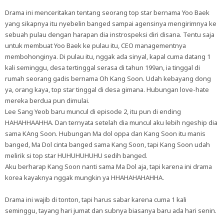
Drama ini menceritakan tentang seorang top star bernama Yoo Baek
yang sikapnya itu nyebelin banged sampai agensinya mengirimnya ke
sebuah pulau dengan harapan dia instrospeksi diri disana. Tentu saja
untuk membuat Yoo Baek ke pulau itu, CEO managementnya
membohonginya. Di pulau itu, nggak ada sinyal, kapal cuma datang 1
kali seminggu, desa tertinggal serasa di tahun 199an, ia tinggal di
rumah seorang gadis bernama Oh Kang Soon. Udah kebayang dong
ya, orang kaya, top star tinggal di desa gimana. Hubungan love-hate
mereka berdua pun dimulai.
Lee Sang Yeob baru muncul di episode 2, itu pun di ending
HAHAHHAAHHA. Dan ternyata setelah dia muncul aku lebih ngeship dia
sama KAng Soon. Hubungan Ma dol oppa dan Kang Soon itu manis
banged, Ma Dol cinta banged sama Kang Soon, tapi Kang Soon udah
melirik si top star HUHUHUHUHU sedih banged.
Aku berharap Kang Soon nanti sama Ma Dol aja, tapi karena ini drama
korea kayaknya nggak mungkin ya HHAHAHAHAHHA.
Drama ini wajib di tonton, tapi harus sabar karena cuma 1 kali
seminggu, tayang hari jumat dan subnya biasanya baru ada hari senin.