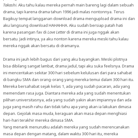
Takashi
. Aku tahu kalau mereka pernah main bareng lagi dalam sebuah
drama, tapi karena drama tahun 1996 jadi malas nontonnya. Terus
Bagikuy tempat langganan download drama mengupload drama ini dan
aku langsung download HAHAHHA. Aku sudah bersiap patah hati
karena pasangan fav di
Love Letter
di drama ini juga nggak akan
bersatu. Jadi intinya, ya aku nonton karena mereka meski tahu kalau
mereka nggak akan bersatu di dramanya.
Drama ini jauh lebih bagus dari yang aku bayangkan. Meski plotnya
bisa dibilang sangat lambat, drama jadul, tapi aku suka feelsnya. Drama
ini menceritakan sekitar 300 hari sebelum kelulusan dari para sahabat
di bangku SMA dan orang-orang yang mereka temui dalam 300 hari itu.
Mereka bersahabat sejak kelas 1, ada yang sudah pacaran, ada yang
memendam rasa juga. Diantara mereka ada yang sudah menentukan
pilihan universitasnya, ada yang sudah yakin akan impiannya dan ada
juga yang masih rahu dan tidak tahu apa yang akan ia lakukan dimasa
depan. Gejolak masa muda, keraguan akan masa depan menghiasi
hari-hari terakhir mereka dimasa SMA.
Yang menarik menurutku adalah mereka yang sudah merencanakan
masa depan dengan matang, dalam waktu 300 hari itu, mereka