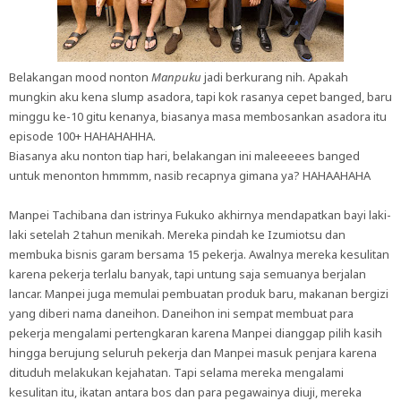
Belakangan mood nonton
Manpuku
jadi berkurang nih. Apakah
mungkin aku kena slump asadora, tapi kok rasanya cepet banged, baru
minggu ke-10 gitu kenanya, biasanya masa membosankan asadora itu
episode 100+ HAHAHAHHA.
Biasanya aku nonton tiap hari, belakangan ini maleeeees banged
untuk menonton hmmmm, nasib recapnya gimana ya? HAHAAHAHA
Manpei Tachibana dan istrinya Fukuko akhirnya mendapatkan bayi laki-
laki setelah 2 tahun menikah. Mereka pindah ke Izumiotsu dan
membuka bisnis garam bersama 15 pekerja. Awalnya mereka kesulitan
karena pekerja terlalu banyak, tapi untung saja semuanya berjalan
lancar. Manpei juga memulai pembuatan produk baru, makanan bergizi
yang diberi nama daneihon. Daneihon ini sempat membuat para
pekerja mengalami pertengkaran karena Manpei dianggap pilih kasih
hingga berujung seluruh pekerja dan Manpei masuk penjara karena
dituduh melakukan kejahatan. Tapi selama mereka mengalami
kesulitan itu, ikatan antara bos dan para pegawainya diuji, mereka