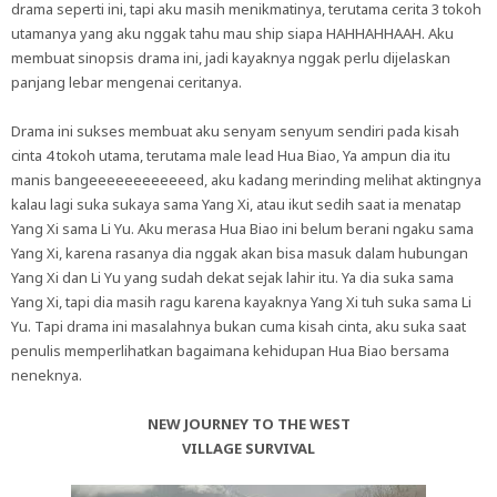
drama seperti ini, tapi aku masih menikmatinya, terutama cerita 3 tokoh
utamanya yang aku nggak tahu mau ship siapa HAHHAHHAAH. Aku
membuat sinopsis drama ini, jadi kayaknya nggak perlu dijelaskan
panjang lebar mengenai ceritanya.
Drama ini sukses membuat aku senyam senyum sendiri pada kisah
cinta 4 tokoh utama, terutama male lead Hua Biao, Ya ampun dia itu
manis bangeeeeeeeeeeeed, aku kadang merinding melihat aktingnya
kalau lagi suka sukaya sama Yang Xi, atau ikut sedih saat ia menatap
Yang Xi sama Li Yu. Aku merasa Hua Biao ini belum berani ngaku sama
Yang Xi, karena rasanya dia nggak akan bisa masuk dalam hubungan
Yang Xi dan Li Yu yang sudah dekat sejak lahir itu. Ya dia suka sama
Yang Xi, tapi dia masih ragu karena kayaknya Yang Xi tuh suka sama Li
Yu. Tapi drama ini masalahnya bukan cuma kisah cinta, aku suka saat
penulis memperlihatkan bagaimana kehidupan Hua Biao bersama
neneknya.
NEW JOURNEY TO THE WEST
VILLAGE SURVIVAL