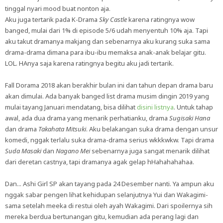
tinggal nyari mood buat nonton aja.
Aku juga tertarik pada K-Drama
Sky Castle
karena ratingnya wow
banged, mulai dari 1% di episode 5/6 udah menyentuh 10% aja. Tapi
aku takut dramanya makjang dan sebenarnya aku kurang suka sama
drama-drama dimana para ibu-ibu memaksa anak-anak belajar gitu.
LOL. HAnya saja karena ratingnya begitu aku jadi tertarik.
Fall Dorama 2018 akan berakhir bulan ini dan tahun depan drama baru
akan dimulai. Ada banyak banged list drama musim dingin 2019 yang
mulai tayang Januari mendatang, bisa dilihat
disini listnya
. Untuk tahap
awal, ada dua drama yang menarik perhatianku, drama
Sugisaki Hana
dan drama
Takahata Mitsuki
. Aku belakangan suka drama dengan unsur
komedi, nggak terlalu suka drama-drama serius wkkkwkw. Tapi drama
Suda Masaki
dan
Nagano Mei
sebenarnya juga sangat menarik dilihat
dari deretan castnya, tapi dramanya agak gelap hHahahahahaa.
Dan... Ashi Girl SP akan tayang pada 24 Desember nanti. Ya ampun aku
nggak sabar pengen lihat kehidupan selanjutnya Yui dan Wakagimi-
sama setelah meeka di restui oleh ayah Wakagimi. Dari spoilernya sih
mereka berdua bertunangan gitu, kemudian ada perang lagi dan