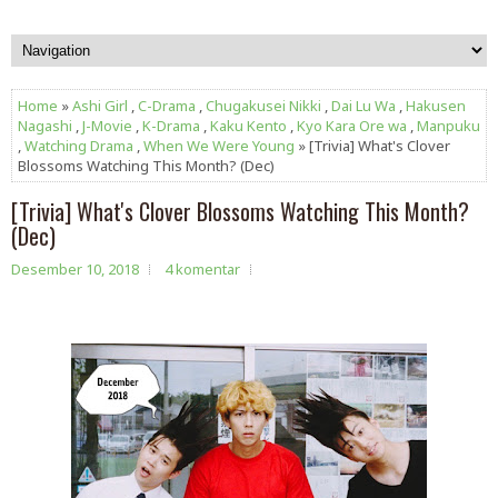
Home
»
Ashi Girl
,
C-Drama
,
Chugakusei Nikki
,
Dai Lu Wa
,
Hakusen
Nagashi
,
J-Movie
,
K-Drama
,
Kaku Kento
,
Kyo Kara Ore wa
,
Manpuku
,
Watching Drama
,
When We Were Young
» [Trivia] What's Clover
Blossoms Watching This Month? (Dec)
[Trivia] What's Clover Blossoms Watching This Month?
(Dec)
Desember 10, 2018
4 komentar