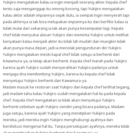
Yukijiro mengatakan kalau ia ingin menjadi seorang aktor. Kepala chef
tentu saja menganggap itu omong kosong, tapi Yukijiro mengatakan
kalau aktor adalah impiannya sejak dulu, ia sempat ingin menyerah tapi
pada akhirnya ia tak bisa melupakan impiannya itu dan berfikir kalau ia
tidak mulai dari sekarang ia tak akan punya kesempatan lagi. Kepala
chef tidak menyukai alasan Yukijiro dan meminta Yukijiro untuk melihat
kenyataan kalau menjadi aktor itu tidak lah mudah dan mungkin tidak
akan punya masa depan, jadi ia menolak pengunduran diri Yukijiro.
Yukijiro mengatakan meski kapal chef tidak setuju ia berhenti dari
KAwamura-ya, ia tetap akan berhenti. Kepala chef marah pada Yukijiro
karena ayah Yukijiro sudah menyerahkan Yukijiro padanya untuk
menjaga dna membimbing Yukijiro, karena itu kepala chef tidak
menyetujui Yukijiro berhenti dari Kawamura-ya.
Madam masuk ke restoran saat Yukijiro dan kepala chef terlihat tegang,
jadi madam tahu kalau Yukijiro sudah mengatakan hal itu pada kepala
chef. Kepala chef mengatakan ia tidak akan menyetujui Yukijiro
berhenti sebelum ayah Yukijiro sendiri yang bicara padanya. Madam
juga setuju, karena ayah Yukijiro yang menitipkan Yukijiro pada
mereka, jadi mereka ingin Yukijiro menghubungi ayahnya dan
berdiskusi mengenai hal itu. Tanpa persetujuan ayahnya, mereka tidak
akan membiarkan Yukijiro berhenti dari Kawamura-ya.