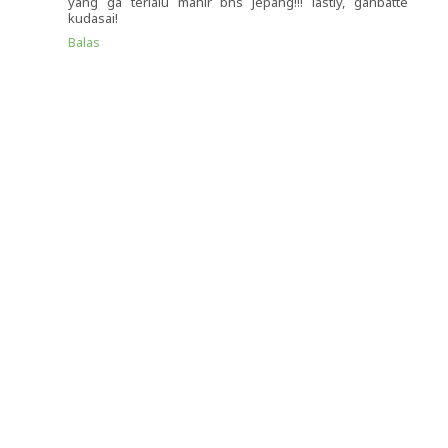
yang ga terlalu mahir bhs Jepang!!! lastly, ganbatte
kudasai!
Balas