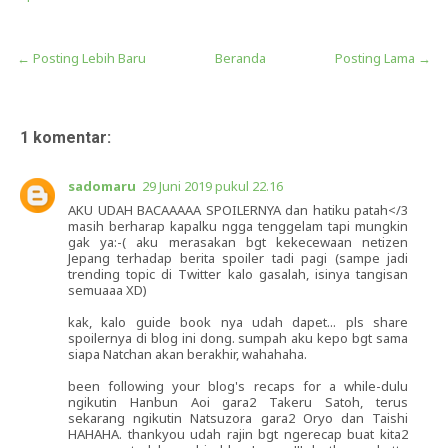
← Posting Lebih Baru
Beranda
Posting Lama →
1 komentar:
sadomaru
29 Juni 2019 pukul 22.16
AKU UDAH BACAAAAA SPOILERNYA dan hatiku patah</3
masih berharap kapalku ngga tenggelam tapi mungkin
gak ya:-( aku merasakan bgt kekecewaan netizen
Jepang terhadap berita spoiler tadi pagi (sampe jadi
trending topic di Twitter kalo gasalah, isinya tangisan
semuaaa XD)
kak, kalo guide book nya udah dapet... pls share
spoilernya di blog ini dong. sumpah aku kepo bgt sama
siapa Natchan akan berakhir, wahahaha.
been following your blog's recaps for a while-dulu
ngikutin Hanbun Aoi gara2 Takeru Satoh, terus
sekarang ngikutin Natsuzora gara2 Oryo dan Taishi
HAHAHA. thankyou udah rajin bgt ngerecap buat kita2