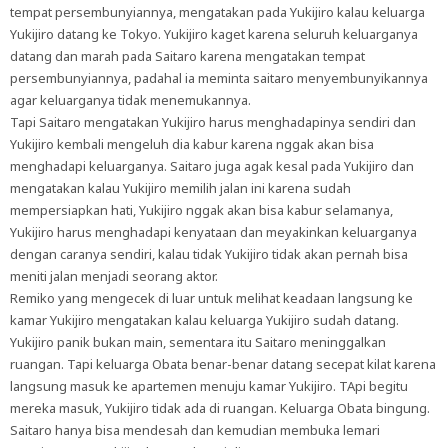
tempat persembunyiannya, mengatakan pada Yukijiro kalau keluarga
Yukijiro datang ke Tokyo. Yukijiro kaget karena seluruh keluarganya
datang dan marah pada Saitaro karena mengatakan tempat
persembunyiannya, padahal ia meminta saitaro menyembunyikannya
agar keluarganya tidak menemukannya.
Tapi Saitaro mengatakan Yukijiro harus menghadapinya sendiri dan
Yukijiro kembali mengeluh dia kabur karena nggak akan bisa
menghadapi keluarganya. Saitaro juga agak kesal pada Yukijiro dan
mengatakan kalau Yukijiro memilih jalan ini karena sudah
mempersiapkan hati, Yukijiro nggak akan bisa kabur selamanya,
Yukijiro harus menghadapi kenyataan dan meyakinkan keluarganya
dengan caranya sendiri, kalau tidak Yukijiro tidak akan pernah bisa
meniti jalan menjadi seorang aktor.
Remiko yang mengecek di luar untuk melihat keadaan langsung ke
kamar Yukijiro mengatakan kalau keluarga Yukijiro sudah datang.
Yukijiro panik bukan main, sementara itu Saitaro meninggalkan
ruangan. Tapi keluarga Obata benar-benar datang secepat kilat karena
langsung masuk ke apartemen menuju kamar Yukijiro. TApi begitu
mereka masuk, Yukijiro tidak ada di ruangan. Keluarga Obata bingung.
Saitaro hanya bisa mendesah dan kemudian membuka lemari