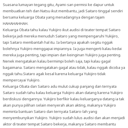
Suasana lumayan tegang gitu, Ayami-san permisi ke dapur untuk
membuatkan teh dan Natsu ikut membantu, jadi Saitaro tinggal sendiri
bersama keluarga Obata yang menadangnya dengan tajam
HAHAHAHHAH.
Keluarga Obata tahu kalau Yukijiro ikut audisi di teater tempat Saitaro
bekerja jadi mereka menuduh Saitaro yang mempengaruhi Yukijiro,
tapi Saitaro membantah hal itu. Ia bertanya apakah segitu nggak
bolehnya Yukijiro menggapai impiannya. Ia juga mengerti kalau kedai
mereka juga penting, tapi impian dan keinginan Yukijiro juga penting.
Nenek mengatakan kalau bermimpi boleh saja, tapi kalau gagal
bagaimana. Saitaro mengatakan gagal atau tidak, kalau nggak dicoba ya
nggak tahu.Siataro agak kesal karena keluarga Yukijiro tidak
mempercayai Yukijiro.
Keluarga Obata dan Saitaro adu mulut cukup panjang dan ternyata
Saitaro sudah tahu kalau keluarga Yukijiro akan datang karena Yukijiro
berdiskusi dengannya. Yukijiro berfikir kalau keluarganya datang ia tak
akan punya pilihan selain menyerah akan akting, makanya Yukijiro
meminta bantuan Saitaro dan ternyata Saitaro-lah yang
menyembunyikan Yukijiro. Yukijiro sudah lulus audisi dan akan menjadi
aktor di teater tempat Saitaro bekerja, makanya Saitaro membantu