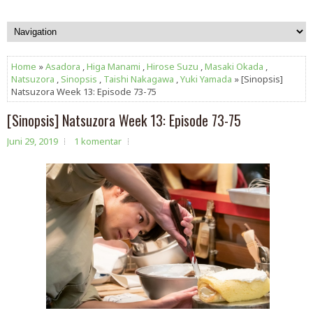
Home
»
Asadora
,
Higa Manami
,
Hirose Suzu
,
Masaki Okada
,
Natsuzora
,
Sinopsis
,
Taishi Nakagawa
,
Yuki Yamada
» [Sinopsis]
Natsuzora Week 13: Episode 73-75
[Sinopsis] Natsuzora Week 13: Episode 73-75
Juni 29, 2019
1 komentar