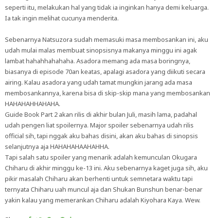
seperti itu, melakukan hal yang tidak ia inginkan hanya demi keluarga.
Ia tak ingin melihat cucunya menderita.
Sebenarnya Natsuzora sudah memasuki masa membosankan ini, aku
udah mulai malas membuat sinopsisnya makanya minggu ini agak
lambat hahahhahahaha. Asadora memang ada masa boringnya,
biasanya di episode 70an keatas, apalagi asadora yang diikuti secara
airing. Kalau asadora yang udah tamat mungkin jarang ada masa
membosankannya, karena bisa di skip-skip mana yang membosankan
HAHAHAHHAHAHA.
Guide Book Part 2 akan rilis di akhir bulan Juli, masih lama, padahal
udah pengen liat spoilernya. Major spoiler sebenarnya udah rilis
official sih, tapi nggak aku bahas disini, akan aku bahas di sinopsis
selanjutnya aja HAHAHAHAAHAHHA.
Tapi salah satu spoiler yang menarik adalah kemunculan Okugara
Chiharu di akhir minggu ke-13 ini. Aku sebenarnya kaget juga sih, aku
pikir masalah Chiharu akan berhenti untuk semnetara waktu tapi
ternyata Chiharu uah muncul aja dan Shukan Bunshun benar-benar
yakin kalau yang memerankan Chiharu adalah Kiyohara Kaya. Wew.