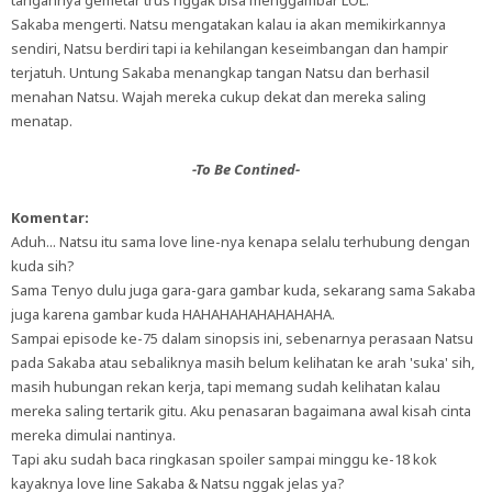
tangannya gemetar trus nggak bisa menggambar LOL.
Sakaba mengerti. Natsu mengatakan kalau ia akan memikirkannya
sendiri, Natsu berdiri tapi ia kehilangan keseimbangan dan hampir
terjatuh. Untung Sakaba menangkap tangan Natsu dan berhasil
menahan Natsu. Wajah mereka cukup dekat dan mereka saling
menatap.
-To Be Contined-
Komentar:
Aduh... Natsu itu sama love line-nya kenapa selalu terhubung dengan
kuda sih?
Sama Tenyo dulu juga gara-gara gambar kuda, sekarang sama Sakaba
juga karena gambar kuda HAHAHAHAHAHAHAHA.
Sampai episode ke-75 dalam sinopsis ini, sebenarnya perasaan Natsu
pada Sakaba atau sebaliknya masih belum kelihatan ke arah 'suka' sih,
masih hubungan rekan kerja, tapi memang sudah kelihatan kalau
mereka saling tertarik gitu. Aku penasaran bagaimana awal kisah cinta
mereka dimulai nantinya.
Tapi aku sudah baca ringkasan spoiler sampai minggu ke-18 kok
kayaknya love line Sakaba & Natsu nggak jelas ya?