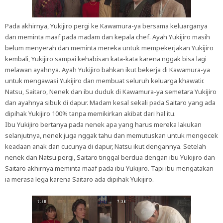
Pada akhirnya, Yukijiro pergi ke Kawamura-ya bersama keluarganya
dan meminta maaf pada madam dan kepala chef. Ayah Yukijiro masih
belum menyerah dan meminta mereka untuk mempekerjakan Yukijiro
kembali, Yukijiro sampai kehabisan kata-kata karena nggak bisa lagi
melawan ayahnya. Ayah Yukijiro bahkan ikut bekerja di Kawamura-ya
untuk mengawasi Yukijiro dan membuat seluruh keluarga khawatir.
Natsu, Saitaro, Nenek dan ibu duduk di Kawamura-ya semetara Yukijiro
dan ayahnya sibuk di dapur. Madam kesal sekali pada Saitaro yang ada
dipihak Yukijiro 100% tanpa memikirkan akibat dari hal itu.
Ibu Yukijiro bertanya pada nenek apa yang harus mereka lakukan
selanjutnya, nenek juga nggak tahu dan memutuskan untuk mengecek
keadaan anak dan cucunya di dapur, Natsu ikut dengannya. Setelah
nenek dan Natsu pergi, Saitaro tinggal berdua dengan ibu Yukijiro dan
Saitaro akhirnya meminta maaf pada ibu Yukijiro. Tapi ibu mengatakan
ia merasa lega karena Saitaro ada dipihak Yukijiro.