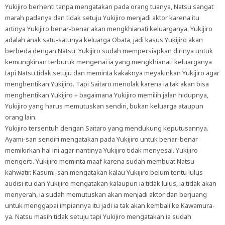
Yukijiro berhenti tanpa mengatakan pada orang tuanya, Natsu sangat
marah padanya dan tidak setuju Yukijiro menjadi aktor karena itu
artinya Yukijiro benar-benar akan mengkhianati keluarganya. Yukijiro
adalah anak satu-satunya keluarga Obata, jadi kasus Yukijiro akan
berbeda dengan Natsu. Yukijiro sudah mempersiapkan dirinya untuk
kemungkinan terburuk mengenai ia yang mengkhianati keluarganya
tapi Natsu tidak setuju dan meminta kakaknya meyakinkan Yukijiro agar
menghentikan Yukijiro. Tapi Saitaro menolak karena ia tak akan bisa
menghentikan Yukijiro + bagaimana Yukijiro memilih jalan hidupnya,
Yukijiro yang harus memutuskan sendiri, bukan keluarga ataupun
orang lain.
Yukijiro tersentuh dengan Saitaro yang mendukung keputusannya.
Ayami-san sendiri mengatakan pada Yukijiro untuk benar-benar
memikirkan hal ini agar nantinya Yukijiro tidak menyesal. Yukijiro
mengerti. Yukijiro meminta maaf karena sudah membuat Natsu
kahwatir. Kasumi-san mengatakan kalau Yukijiro belum tentu lulus
audisi itu dan Yukijiro mengatakan kalaupun ia tidak lulus, ia tidak akan
menyerah, ia sudah memutuskan akan menjadi aktor dan berjuang
untuk menggapai impiannya itu jadi ia tak akan kembali ke Kawamura-
ya. Natsu masih tidak setuju tapi Yukijiro mengatakan ia sudah