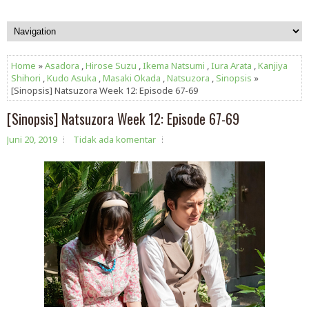
Home
»
Asadora
,
Hirose Suzu
,
Ikema Natsumi
,
Iura Arata
,
Kanjiya
Shihori
,
Kudo Asuka
,
Masaki Okada
,
Natsuzora
,
Sinopsis
»
[Sinopsis] Natsuzora Week 12: Episode 67-69
[Sinopsis] Natsuzora Week 12: Episode 67-69
Juni 20, 2019
Tidak ada komentar