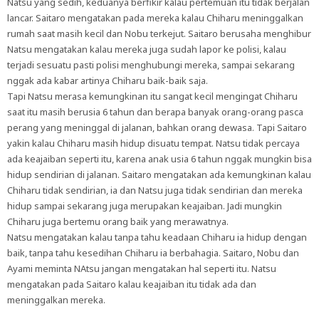
Natsu yang sedih, keduanya berfikir kalau pertemuan itu tidak berjalan
lancar. Saitaro mengatakan pada mereka kalau Chiharu meninggalkan
rumah saat masih kecil dan Nobu terkejut. Saitaro berusaha menghibur
Natsu mengatakan kalau mereka juga sudah lapor ke polisi, kalau
terjadi sesuatu pasti polisi menghubungi mereka, sampai sekarang
nggak ada kabar artinya Chiharu baik-baik saja.
Tapi Natsu merasa kemungkinan itu sangat kecil mengingat Chiharu
saat itu masih berusia 6 tahun dan berapa banyak orang-orang pasca
perang yang meninggal di jalanan, bahkan orang dewasa. Tapi Saitaro
yakin kalau Chiharu masih hidup disuatu tempat. Natsu tidak percaya
ada keajaiban seperti itu, karena anak usia 6 tahun nggak mungkin bisa
hidup sendirian di jalanan. Saitaro mengatakan ada kemungkinan kalau
Chiharu tidak sendirian, ia dan Natsu juga tidak sendirian dan mereka
hidup sampai sekarang juga merupakan keajaiban. Jadi mungkin
Chiharu juga bertemu orang baik yang merawatnya.
Natsu mengatakan kalau tanpa tahu keadaan Chiharu ia hidup dengan
baik, tanpa tahu kesedihan Chiharu ia berbahagia. Saitaro, Nobu dan
Ayami meminta NAtsu jangan mengatakan hal seperti itu. Natsu
mengatakan pada Saitaro kalau keajaiban itu tidak ada dan
meninggalkan mereka.