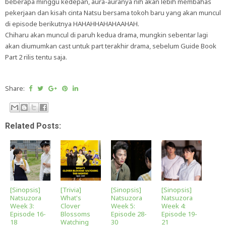
beberapa minggu kedepan, aura-auranya nih akan lebih membahas
pekerjaan dan kisah cinta Natsu bersama tokoh baru yang akan muncul
di episode berikutnya HAHAHHAHAHAAHAH.
Chiharu akan muncul di paruh kedua drama, mungkin sebentar lagi
akan diumumkan cast untuk part terakhir drama, sebelum Guide Book
Part 2 rilis tentu saja.
Share:
Related Posts:
[Sinopsis]
[Trivia]
[Sinopsis]
[Sinopsis]
Natsuzora
What's
Natsuzora
Natsuzora
Week 3:
Clover
Week 5:
Week 4:
Episode 16-
Blossoms
Episode 28-
Episode 19-
18
Watching
30
21