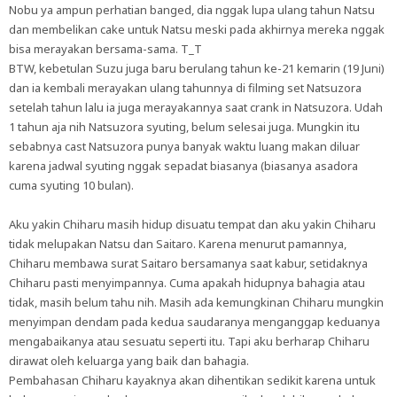
Nobu ya ampun perhatian banged, dia nggak lupa ulang tahun Natsu
dan membelikan cake untuk Natsu meski pada akhirnya mereka nggak
bisa merayakan bersama-sama. T_T
BTW, kebetulan Suzu juga baru berulang tahun ke-21 kemarin (19 Juni)
dan ia kembali merayakan ulang tahunnya di filming set Natsuzora
setelah tahun lalu ia juga merayakannya saat crank in Natsuzora. Udah
1 tahun aja nih Natsuzora syuting, belum selesai juga. Mungkin itu
sebabnya cast Natsuzora punya banyak waktu luang makan diluar
karena jadwal syuting nggak sepadat biasanya (biasanya asadora
cuma syuting 10 bulan).
Aku yakin Chiharu masih hidup disuatu tempat dan aku yakin Chiharu
tidak melupakan Natsu dan Saitaro. Karena menurut pamannya,
Chiharu membawa surat Saitaro bersamanya saat kabur, setidaknya
Chiharu pasti menyimpannya. Cuma apakah hidupnya bahagia atau
tidak, masih belum tahu nih. Masih ada kemungkinan Chiharu mungkin
menyimpan dendam pada kedua saudaranya menganggap keduanya
mengabaikanya atau sesuatu seperti itu. Tapi aku berharap Chiharu
dirawat oleh keluarga yang baik dan bahagia.
Pembahasan Chiharu kayaknya akan dihentikan sedikit karena untuk