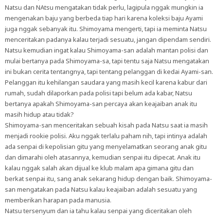
Natsu dan NAtsu mengatakan tidak perlu, lagipula nggak mungkin ia
mengenakan baju yang berbeda tiap hari karena koleksi baju Ayami
juga nggak sebanyak itu. Shimoyama mengerti, tapi ia meminta Natsu
menceritakan padanya kalau terjadi sesuatu, jangan dipendam sendiri.
Natsu kemudian ingat kalau Shimoyama-san adalah mantan polisi dan
mulai bertanya pada Shimoyama-sa, tapi tentu saja Natsu mengatakan
ini bukan cerita tentangnya, tapi tentang pelanggan di kedai Ayami-san.
Pelanggan itu kehilangan saudara yang masih kecil karena kabur dari
rumah, sudah dilaporkan pada polisi tapi belum ada kabar, Natsu
bertanya apakah Shimoyama-san percaya akan keajaiban anak itu
masih hidup atau tidak?
Shimoyama-san menceritakan sebuah kisah pada Natsu saat ia masih
menjadi rookie polisi. Aku nggak terlalu paham nih, tapi intinya adalah
ada senpai di kepolisian gitu yang menyelamatkan seorang anak gitu
dan dimarahi oleh atasannya, kemudian senpai itu dipecat. Anak itu
kalau nggak salah akan dijual ke klub malam apa gimana gitu dan
berkat senpai itu, sang anak sekarang hidup dengan baik. Shimoyama-
san mengatakan pada Natsu kalau keajaiban adalah sesuatu yang
memberikan harapan pada manusia.
Natsu tersenyum dan ia tahu kalau senpai yang diceritakan oleh