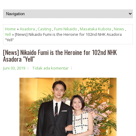
Home
»
Asadora
,
Casting
,
Fumi Nikaido
,
Masataka Kubota
,
News
,
Yell
» [News] Nikaido Fumi is the Heroine for 102nd NHK Asadora
"Yell"
[News] Nikaido Fumi is the Heroine for 102nd NHK
Asadora "Yell"
Juni 03, 2019
Tidak ada komentar