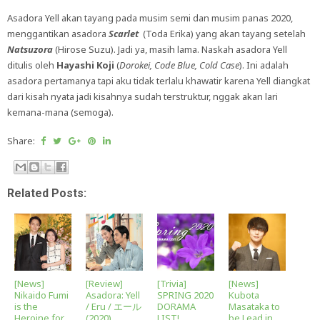
Asadora Yell akan tayang pada musim semi dan musim panas 2020,
menggantikan asadora
Scarlet
(Toda Erika) yang akan tayang setelah
Natsuzora
(Hirose Suzu). Jadi ya, masih lama. Naskah asadora Yell
ditulis oleh
Hayashi Koji
(
Dorokei, Code Blue, Cold Case
). Ini adalah
asadora pertamanya tapi aku tidak terlalu khawatir karena Yell diangkat
dari kisah nyata jadi kisahnya sudah terstruktur, nggak akan lari
kemana-mana (semoga).
Share:
Related Posts:
[News]
[Review]
[Trivia]
[News]
Nikaido Fumi
Asadora: Yell
SPRING 2020
Kubota
is the
/ Eru / エール
DORAMA
Masataka to
Heroine for
(2020)
LIST!
be Lead in