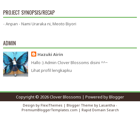
PROJECT SYNOPSIS/RECAP
- Anpan - Nami Uraraka ni, Meoto Biyori
ADMIN
Hazuki Airin
Hallo :) Admin Clover Blossoms disini ^^~
Lihat profil lengkapku
Copyright ©
2026
Clover Blossoms
| Powered by
Blogger
Design by
FlexiThemes
| Blogger Theme by
Lasantha
-
PremiumBloggerTemplates.com
|
Rapid Domain Search