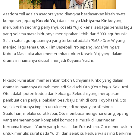
Asadora Yell adalah asadora yang diangkat berdasarkan kisah nyata
komposer Jepang
Koseki Yuji
dan istrinya
Uchiyama Kinko
yang
merupakan seorang penyanyi. Koseki Yuji dikenal sebagai penulis lagu
yang selama masa hidupnya menciptakan lebih dari 5000 lagu/musik.
Salah satu lagu ciptaannya yang terkenal adalah
'Rokko Oroshi'
yang
menjadi lagu tema untuk Tim Baseball Pro Jepang
Hanshin Tigers.
Kubota Masataka akan memerankan tokoh Koseki Yuji yang dalam
drama ini namanya diubah menjadi Koyama Yuichi.
Nikaido Fumi akan memerankan tokoh Uchiyama Kinko yang dalam
drama ini namanya diubah menjadi Sekiuchi Oto (
Oto = lagu
). Sekiuchi
Oto adalah puteri kedua dari keluarga Sekiuchi yang merupakan
pembuat dan penjual pakaian besi/baju zirah di kota Toyohashi. Oto
sejak kecil punya impian untuk menjadi penyanyi profesional.
Suatu hari, melalui surat kabar, Oto membaca mengenai orang jepang
yang memenangkan kompetisi komposisi musik di luar negeri
bernama Koyama Yuichi yang berasal dari Fukushima. Oto memutuskan
untuk menulis surat pada Yuichi dan sejak itu keduanya saling berkirim