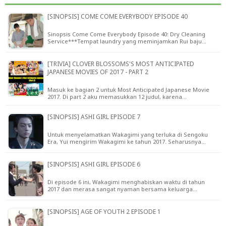
[SINOPSIS] COME COME EVERYBODY EPISODE 40
Sinopsis Come Come Everybody Episode 40: Dry Cleaning
Service***Tempat laundry yang meminjamkan Rui baju…
[TRIVIA] CLOVER BLOSSOMS'S MOST ANTICIPATED
JAPANESE MOVIES OF 2017 - PART 2
Masuk ke bagian 2 untuk Most Anticipated Japanese Movie
2017. Di part 2 aku memasukkan 12 judul, karena…
[SINOPSIS] ASHI GIRL EPISODE 7
Untuk menyelamatkan Wakagimi yang terluka di Sengoku
Era, Yui mengirim Wakagimi ke tahun 2017. Seharusnya…
[SINOPSIS] ASHI GIRL EPISODE 6
Di episode 6 ini, Wakagimi menghabiskan waktu di tahun
2017 dan merasa sangat nyaman bersama keluarga…
[SINOPSIS] AGE OF YOUTH 2 EPISODE 1