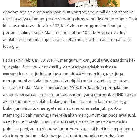
Asadora adalah drama tahunan NHK yang tayang 2 kali dalam setahun
dan biasanya dibintangi oleh seorang aktris yang disebut heroine. Tapi
khusus untuk asadora ke-102, NHK akan menggunakan lead pria,
pertama kalinya sejak Massan pada tahun 2014. Meskipun leadnya
adalah seorang pria, tapi heroine tetap ada, jadi bisa dibilang double
lead gitu.
Pada akhir Februari 2019, NHK mengumumkan judul untuk asadora ke-
102 yaitu
『
エール
/ Eru / Yell
』
dan leadnya adalah
Kubota
Masataka.
Saat judul dan hero untuk
Yell
diumumkan, NHK juga
mengumumkan kalau heroine akan dipilih melalui audisi yang akan
dilakukan bulan Maret sampai April 2019. Berdasarkan pengalaman
asadora terdahulu, heroine untuk asadora yang diproduksi NHK Tokyo
akan diumumkan sekitar bulan Juni dan aku sudah lama menunggu
bulan Juni ini untuk mengetahui siapa heroine selanjutnya. Aku
memang sudah menduga mereka akan mengumumkan pada awal Juni,
yaitu hari ini, Senin 3 Juni 2019. Biasanya pengumuman heroine itu
pukul 10 pagi, atau 1 siang waktu Indonesia. Tapi hari ini sampai jam 1
aku tunggu belum ada kabar, jadi aku pikir mungkin mereka akan