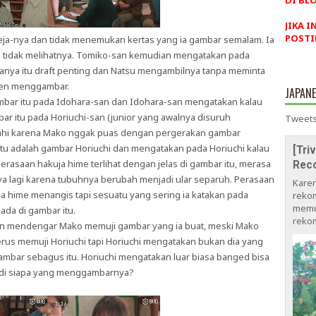
DI BLO
JIKA I
POSTI
 meja-nya dan tidak menemukan kertas yang ia gambar semalam. Ia
 tidak melihatnya. Tomiko-san kemudian mengatakan pada
anya itu draft penting dan Natsu mengambilnya tanpa meminta
emen menggambar.
JAPAN
mbar itu pada Idohara-san dan Idohara-san mengatakan kalau
ar itu pada Horiuchi-san (junior yang awalnya disuruh
Tweets
ahi karena Mako nggak puas dengan pergerakan gambar
u itu adalah gambar Horiuchi dan mengatakan pada Horiuchi kalau
[Tri
 perasaan hakuja hime terlihat dengan jelas di gambar itu, merasa
Rec
ya lagi karena tubuhnya berubah menjadi ular separuh. Perasaan
Kare
ja hime menangis tapi sesuatu yang sering ia katakan pada
rekom
memu
 ada di gambar itu.
rekom
an mendengar Mako memuji gambar yang ia buat, meski Mako
erus memuji Horiuchi tapi Horiuchi mengatakan bukan dia yang
ambar sebagus itu. Horiuchi mengatakan luar biasa banged bisa
adi siapa yang menggambarnya?