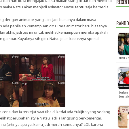
dan hari itu ia mengajak Natsu makan siang diluar dan meminta
RECEN
ulus maka Natsu akan menjadi animator. Natsu tentu saja bersedia
ing dengan animator yang lain. Jadi biasanya dalam masa
RANDO
kan ada penilaian kemampuan gitu. Para animator baru biasanya
n akhir, jadi tes ini untuk melihat kemampuan mereka apakah
gambar. Kayaknya sih gitu. Natsu jelas kasusnya spesial
merek
bulan 
berla
eria dan ia terkejut saat tiba di kedai ada Yukijiro yang sedang
elihat perubahan style Natsu jadi ia langsung berkomentar,
 na (artinya apa ya, kamu jadi merah semuanya? LOL karena