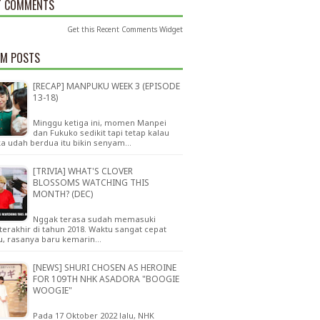
T COMMENTS
Get this
Recent Comments Widget
M POSTS
[RECAP] MANPUKU WEEK 3 (EPISODE
13-18)
Minggu ketiga ini, momen Manpei
dan Fukuko sedikit tapi tetap kalau
a udah berdua itu bikin senyam…
[TRIVIA] WHAT'S CLOVER
BLOSSOMS WATCHING THIS
MONTH? (DEC)
Nggak terasa sudah memasuki
terakhir di tahun 2018. Waktu sangat cepat
lu, rasanya baru kemarin…
[NEWS] SHURI CHOSEN AS HEROINE
FOR 109TH NHK ASADORA "BOOGIE
WOOGIE"
Pada 17 Oktober 2022 lalu, NHK