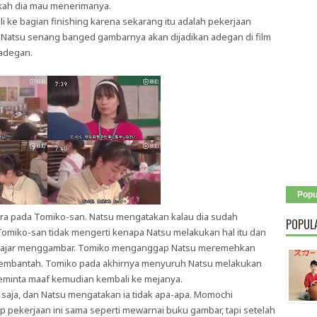
akah dia mau menerimanya.
ke bagian finishing karena sekarang itu adalah pekerjaan
 Natsu senang banged gambarnya akan dijadikan adegan di film
 adegan.
Popu
cara pada Tomiko-san. Natsu mengatakan kalau dia sudah
POPUL
miko-san tidak mengerti kenapa Natsu melakukan hal itu dan
belajar menggambar. Tomiko menganggap Natsu meremehkan
membantah. Tomiko pada akhirnya menyuruh Natsu melakukan
eminta maaf kemudian kembali ke mejanya.
saja, dan Natsu mengatakan ia tidak apa-apa. Momochi
pekerjaan ini sama seperti mewarnai buku gambar, tapi setelah