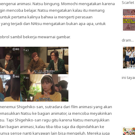
Scarlet 
r mengenai animasi. Natsu bingung. Momochi mengatakan karena
ngin mencoba belajar. Natsu mengatakan kalau itu memang
 untuk pertama kalinya bahwa ia mengerti perasaan
yang terjadi dan NAtsu mengatakan bukan apa-apa, untuk
brol sambil bekerja mewarnai gambar.
dram...
ini taya
enemui Shigehiko-san, sutradara dari film animasi yang akan
emasukkan Natsu ke bagian animator, ia mencoba meyakinkan
u. Tapi Shigehiko-san ragu gitu karena Natsu menunjukkan
i bagian animasi, kalau tiba-tiba saja dia dipindahkan ke
unya sense nanti karyawan lain bisa mengeluh. Mereka juga