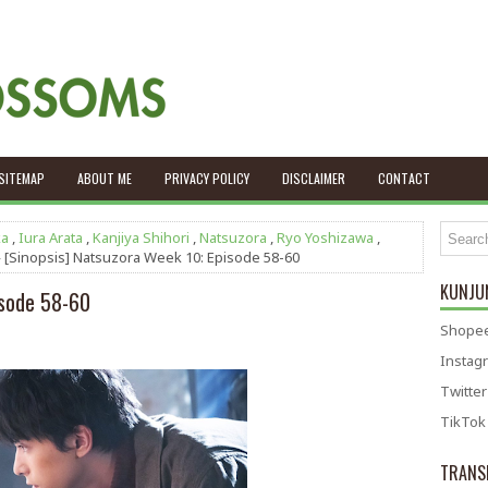
SITEMAP
ABOUT ME
PRIVACY POLICY
DISCLAIMER
CONTACT
ka
,
Iura Arata
,
Kanjiya Shihori
,
Natsuzora
,
Ryo Yoshizawa
,
 [Sinopsis] Natsuzora Week 10: Episode 58-60
KUNJUN
isode 58-60
Shopee
Instag
Twitter
TikTok
TRANS