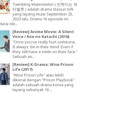
Twinkling Watermelon ( 반짝이는 워
터멜론 ) adalah drama stasiun tvN
yang tayang mulai September 25,
2023 lalu. Drama 16 episode ini
arai ole...
[Review] Anime Movie: A Silent
Voice / Koe no Katachi (2016)
"Once you've really hurt someone,
It always be in their mind. Even if
they still have a smile on their face."
Sebuah an...
[Review] K-Drama: Wise Prison
Life (2017)
"Wise Prison Life" atau lebih
dikenal dengan "Prison Playbook"
adalah sebuah drama korea yang
tayang sebanyak 16 ...