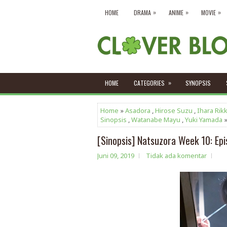
»
»
»
HOME
DRAMA
ANIME
MOVIE
»
HOME
CATEGORIES
SYNOPSIS
Home
»
Asadora
,
Hirose Suzu
,
Ihara Rik
Sinopsis
,
Watanabe Mayu
,
Yuki Yamada
»
[Sinopsis] Natsuzora Week 10: Ep
Juni 09, 2019
Tidak ada komentar