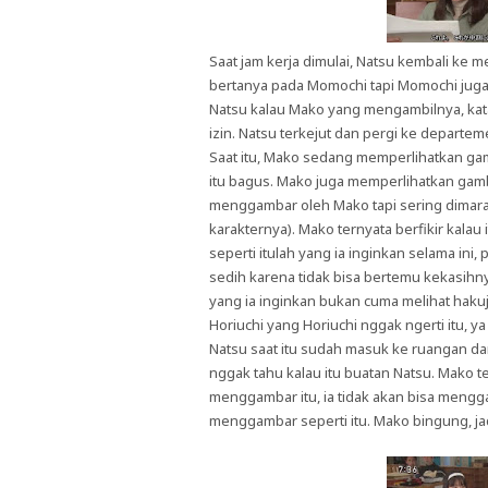
Saat jam kerja dimulai, Natsu kembali ke
bertanya pada Momochi tapi Momochi juga
Natsu kalau Mako yang mengambilnya, kat
izin. Natsu terkejut dan pergi ke depart
Saat itu, Mako sedang memperlihatkan ga
itu bagus. Mako juga memperlihatkan gamb
menggambar oleh Mako tapi sering dimar
karakternya). Mako ternyata berfikir kala
seperti itulah yang ia inginkan selama ini,
sedih karena tidak bisa bertemu kekasihn
yang ia inginkan bukan cuma melihat haku
Horiuchi yang Horiuchi nggak ngerti itu, ya
Natsu saat itu sudah masuk ke ruangan d
nggak tahu kalau itu buatan Natsu. Mako t
menggambar itu, ia tidak akan bisa mengg
menggambar seperti itu. Mako bingung, j