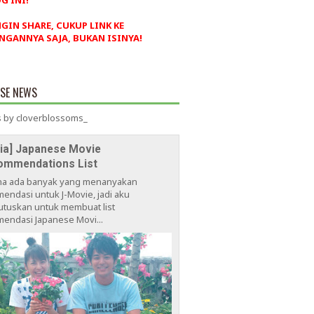
G INI!
NGIN SHARE, CUKUP LINK KE
NGANNYA SAJA, BUKAN ISINYA!
ESE NEWS
 by cloverblossoms_
via] Japanese Movie
ommendations List
na ada banyak yang menanyakan
endasi untuk J-Movie, jadi aku
tuskan untuk membuat list
endasi Japanese Movi...