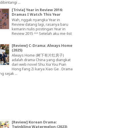
dibintangi ...
[Trivia] Year in Review 2016:
Dramas I Watch This Year
Wah, nggak nyangka Year in
Review datang lagi, rasanya baru
kemarin nulis postingan Year in
Review 2015 ^^ Setelah aku me-list
[Review] C-Drama: Always Home
(2025)
Always Home (树下有片红房子)
adalah drama China yang diangkat
dari web novel Shu Xia You Pian
Hong Fang Zi karya Xiao Ge . Drama
ng sejak ...
[Review] Korean Drama:
Twinkling Watermelon (2023)