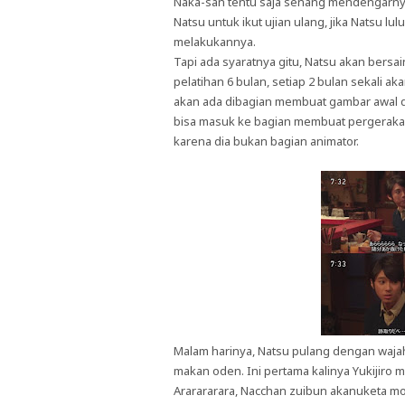
Naka-san tentu saja senang mendengarnya 
Natsu untuk ikut ujian ulang, jika Natsu l
melakukannya.
Tapi ada syaratnya gitu, Natsu akan bersa
pelatihan 6 bulan, setiap 2 bulan sekali a
akan ada dibagian membuat gambar awal da
bisa masuk ke bagian membuat pergerakan 
karena dia bukan bagian animator.
Malam harinya, Natsu pulang dengan wajah c
makan oden. Ini pertama kalinya Yukijiro m
Ararararara, Nacchan zuibun akanuketa mo