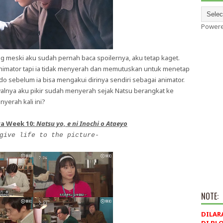
Power
yang meski aku sudah pernah baca spoilernya, aku tetap kaget.
animator tapi ia tidak menyerah dan memutuskan untuk menetap
do sebelum ia bisa mengakui dirinya sendiri sebagai animator.
alnya aku pikir sudah menyerah sejak Natsu berangkat ke
yerah kali ini?
ra Week 10:
Natsu yo, e ni Inochi o Ataeyo
give life to the picture-
NOTE:
DILAR