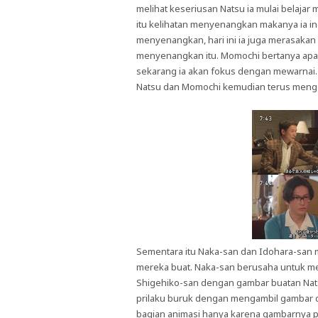
melihat keseriusan Natsu ia mulai belaja
itu kelihatan menyenangkan makanya ia i
menyenangkan, hari ini ia juga merasakan
menyenangkan itu. Momochi bertanya apa 
sekarang ia akan fokus dengan mewarnai.
Natsu dan Momochi kemudian terus mengo
Sementara itu Naka-san dan Idohara-san m
mereka buat. Naka-san berusaha untuk m
Shigehiko-san dengan gambar buatan Nats
prilaku buruk dengan mengambil gambar dar
bagian animasi hanya karena gambarnya p