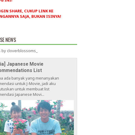
G INI!
NGIN SHARE, CUKUP LINK KE
NGANNYA SAJA, BUKAN ISINYA!
ESE NEWS
 by cloverblossoms_
via] Japanese Movie
ommendations List
na ada banyak yang menanyakan
endasi untuk J-Movie, jadi aku
tuskan untuk membuat list
endasi Japanese Movi...