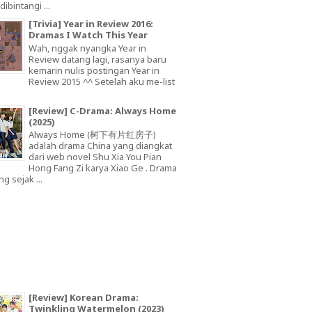
dibintangi ...
[Trivia] Year in Review 2016:
Dramas I Watch This Year
Wah, nggak nyangka Year in
Review datang lagi, rasanya baru
kemarin nulis postingan Year in
Review 2015 ^^ Setelah aku me-list
[Review] C-Drama: Always Home
(2025)
Always Home (树下有片红房子)
adalah drama China yang diangkat
dari web novel Shu Xia You Pian
Hong Fang Zi karya Xiao Ge . Drama
ng sejak ...
[Review] Korean Drama:
Twinkling Watermelon (2023)