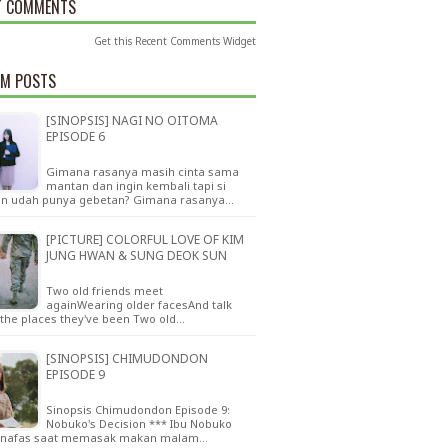
T COMMENTS
Get this
Recent Comments Widget
M POSTS
[SINOPSIS] NAGI NO OITOMA
EPISODE 6
Gimana rasanya masih cinta sama
mantan dan ingin kembali tapi si
n udah punya gebetan? Gimana rasanya…
[PICTURE] COLORFUL LOVE OF KIM
JUNG HWAN & SUNG DEOK SUN
Two old friends meet
againWearing older facesAnd talk
the places they've been Two old…
[SINOPSIS] CHIMUDONDON
EPISODE 9
Sinopsis Chimudondon Episode 9:
Nobuko's Decision *** Ibu Nobuko
 nafas saat memasak makan malam…