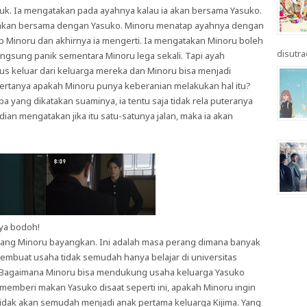
uk. Ia mengatakan pada ayahnya kalau ia akan bersama Yasuko.
a akan bersama dengan Yasuko. Minoru menatap ayahnya dengan
 Minoru dan akhirnya ia mengerti. Ia mengatakan Minoru boleh
disutrad
angsung panik sementara Minoru lega sekali. Tapi ayah
us keluar dari keluarga mereka dan Minoru bisa menjadi
bertanya apakah Minoru punya keberanian melakukan hal itu?
a yang dikatakan suaminya, ia tentu saja tidak rela puteranya
ian mengatakan jika itu satu-satunya jalan, maka ia akan
ya bodoh!
 yang Minoru bayangkan. Ini adalah masa perang dimana banyak
Membuat usaha tidak semudah hanya belajar di universitas
i. Bagaimana Minoru bisa mendukung usaha keluarga Yasuko
 memberi makan Yasuko disaat seperti ini, apakah Minoru ingin
 tidak akan semudah menjadi anak pertama keluarga Kijima. Yang