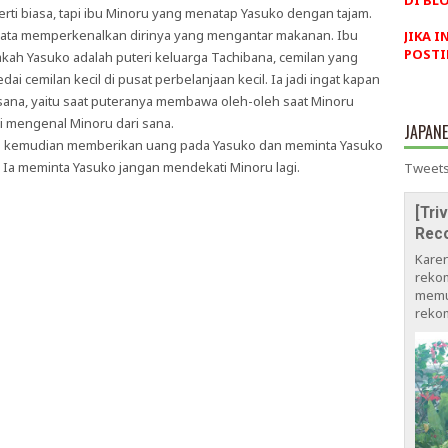
DI BLO
rti biasa, tapi ibu Minoru yang menatap Yasuko dengan tajam.
-bata memperkenalkan dirinya yang mengantar makanan. Ibu
JIKA I
POSTI
ah Yasuko adalah puteri keluarga Tachibana, cemilan yang
i cemilan kecil di pusat perbelanjaan kecil. Ia jadi ingat kapan
sana, yaitu saat puteranya membawa oleh-oleh saat Minoru
i mengenal Minoru dari sana.
JAPAN
bu kemudian memberikan uang pada Yasuko dan meminta Yasuko
a meminta Yasuko jangan mendekati Minoru lagi.
Tweets
[Tri
Rec
Kare
rekom
memu
rekom