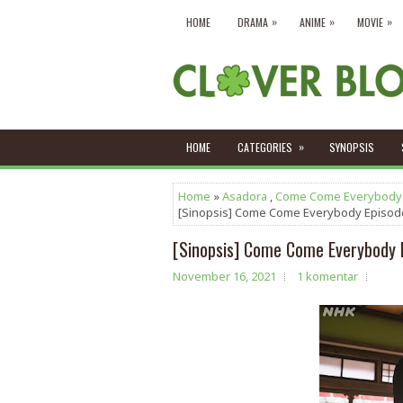
»
»
»
HOME
DRAMA
ANIME
MOVIE
»
HOME
CATEGORIES
SYNOPSIS
Home
»
Asadora
,
Come Come Everybody
[Sinopsis] Come Come Everybody Episod
[Sinopsis] Come Come Everybody 
November 16, 2021
1 komentar