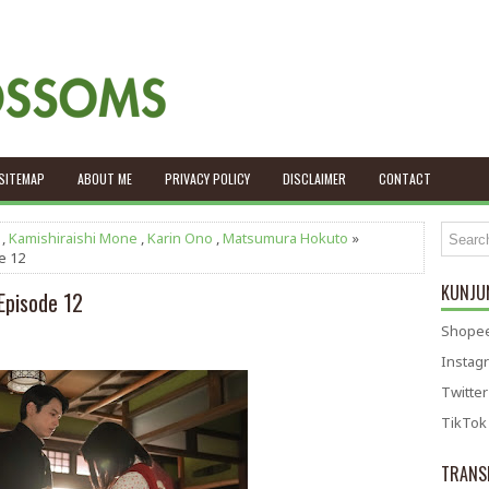
SITEMAP
ABOUT ME
PRIVACY POLICY
DISCLAIMER
CONTACT
,
Kamishiraishi Mone
,
Karin Ono
,
Matsumura Hokuto
»
e 12
KUNJUN
Episode 12
Shopee
Instag
Twitter
TikTok
TRANS