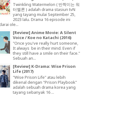
Twinkling Watermelon ( 반짝이는 워
터멜론 ) adalah drama stasiun tvN
yang tayang mulai September 25,
2023 lalu. Drama 16 episode ini
arai ole...
[Review] Anime Movie: A Silent
Voice / Koe no Katachi (2016)
"Once you've really hurt someone,
It always be in their mind. Even if
they still have a smile on their face."
Sebuah an...
[Review] K-Drama: Wise Prison
Life (2017)
"Wise Prison Life" atau lebih
dikenal dengan "Prison Playbook"
adalah sebuah drama korea yang
tayang sebanyak 16 ...