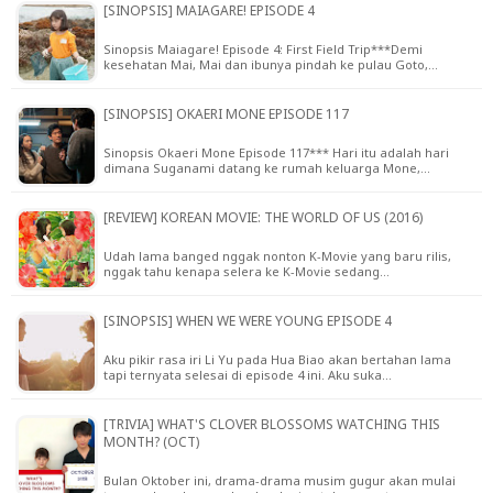
[SINOPSIS] MAIAGARE! EPISODE 4
Sinopsis Maiagare! Episode 4: First Field Trip***Demi
kesehatan Mai, Mai dan ibunya pindah ke pulau Goto,…
[SINOPSIS] OKAERI MONE EPISODE 117
Sinopsis Okaeri Mone Episode 117*** Hari itu adalah hari
dimana Suganami datang ke rumah keluarga Mone,…
[REVIEW] KOREAN MOVIE: THE WORLD OF US (2016)
Udah lama banged nggak nonton K-Movie yang baru rilis,
nggak tahu kenapa selera ke K-Movie sedang…
[SINOPSIS] WHEN WE WERE YOUNG EPISODE 4
Aku pikir rasa iri Li Yu pada Hua Biao akan bertahan lama
tapi ternyata selesai di episode 4 ini. Aku suka…
[TRIVIA] WHAT'S CLOVER BLOSSOMS WATCHING THIS
MONTH? (OCT)
Bulan Oktober ini, drama-drama musim gugur akan mulai