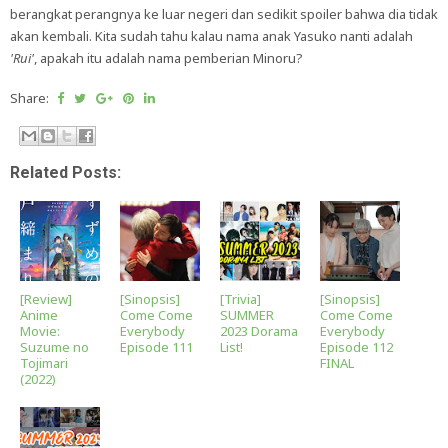
berangkat perangnya ke luar negeri dan sedikit spoiler bahwa dia tidak
akan kembali. Kita sudah tahu kalau nama anak Yasuko nanti adalah
'Rui'
, apakah itu adalah nama pemberian Minoru?
Share:
Related Posts:
[Review]
[Sinopsis]
[Trivia]
[Sinopsis]
Anime
Come Come
SUMMER
Come Come
Movie:
Everybody
2023 Dorama
Everybody
Suzume no
Episode 111
List!
Episode 112
Tojimari
FINAL
(2022)