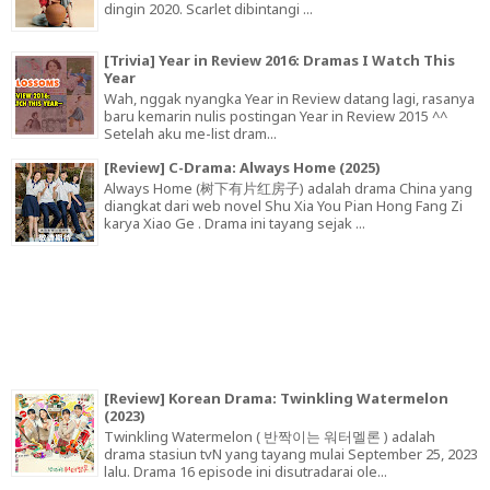
dingin 2020. Scarlet dibintangi ...
[Trivia] Year in Review 2016: Dramas I Watch This
Year
Wah, nggak nyangka Year in Review datang lagi, rasanya
baru kemarin nulis postingan Year in Review 2015 ^^
Setelah aku me-list dram...
[Review] C-Drama: Always Home (2025)
Always Home (树下有片红房子) adalah drama China yang
diangkat dari web novel Shu Xia You Pian Hong Fang Zi
karya Xiao Ge . Drama ini tayang sejak ...
[Review] Korean Drama: Twinkling Watermelon
(2023)
Twinkling Watermelon ( 반짝이는 워터멜론 ) adalah
drama stasiun tvN yang tayang mulai September 25, 2023
lalu. Drama 16 episode ini disutradarai ole...