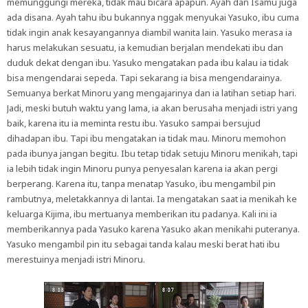
memunggungi mereka, tidak mau bicara apapun. Ayah dan Isamu juga
ada disana. Ayah tahu ibu bukannya nggak menyukai Yasuko, ibu cuma
tidak ingin anak kesayangannya diambil wanita lain. Yasuko merasa ia
harus melakukan sesuatu, ia kemudian berjalan mendekati ibu dan
duduk dekat dengan ibu. Yasuko mengatakan pada ibu kalau ia tidak
bisa mengendarai sepeda. Tapi sekarang ia bisa mengendarainya.
Semuanya berkat Minoru yang mengajarinya dan ia latihan setiap hari.
Jadi, meski butuh waktu yang lama, ia akan berusaha menjadi istri yang
baik, karena itu ia meminta restu ibu. Yasuko sampai bersujud
dihadapan ibu. Tapi ibu mengatakan ia tidak mau. Minoru memohon
pada ibunya jangan begitu. Ibu tetap tidak setuju Minoru menikah, tapi
ia lebih tidak ingin Minoru punya penyesalan karena ia akan pergi
berperang. Karena itu, tanpa menatap Yasuko, ibu mengambil pin
rambutnya, meletakkannya di lantai. Ia mengatakan saat ia menikah ke
keluarga Kijima, ibu mertuanya memberikan itu padanya. Kali ini ia
memberikannya pada Yasuko karena Yasuko akan menikahi puteranya.
Yasuko mengambil pin itu sebagai tanda kalau meski berat hati ibu
merestuinya menjadi istri Minoru.