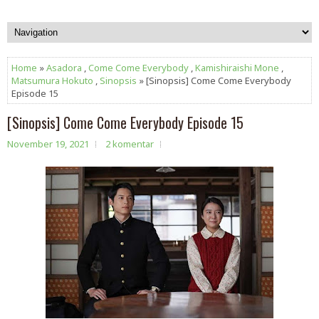
Home
»
Asadora
,
Come Come Everybody
,
Kamishiraishi Mone
,
Matsumura Hokuto
,
Sinopsis
» [Sinopsis] Come Come Everybody
Episode 15
[Sinopsis] Come Come Everybody Episode 15
November 19, 2021
2 komentar