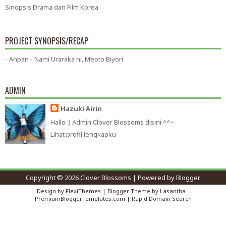
Sinopsis Drama dan Film Korea
PROJECT SYNOPSIS/RECAP
- Anpan - Nami Uraraka ni, Meoto Biyori
ADMIN
Hazuki Airin
Hallo :) Admin Clover Blossoms disini ^^~
Lihat profil lengkapku
Copyright ©
2026
Clover Blossoms
| Powered by
Blogger
Design by
FlexiThemes
| Blogger Theme by
Lasantha
-
PremiumBloggerTemplates.com
|
Rapid Domain Search