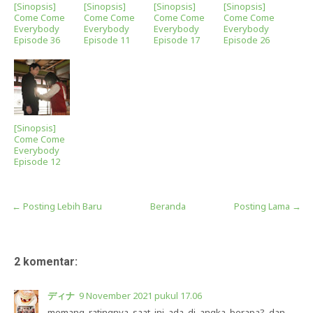
[Sinopsis]
[Sinopsis]
[Sinopsis]
[Sinopsis]
Come Come
Come Come
Come Come
Come Come
Everybody
Everybody
Everybody
Everybody
Episode 36
Episode 11
Episode 17
Episode 26
[Sinopsis]
Come Come
Everybody
Episode 12
← Posting Lebih Baru
Beranda
Posting Lama →
2 komentar:
ディナ
9 November 2021 pukul 17.06
memang ratingnya saat ini ada di angka berapa? dan