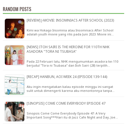
RANDOM POSTS
[REVIEW] J-MOVIE: INSOMNIACS AFTER SCHOOL (2023)
Kimi wa Hokago Insomnia atau Insomniacs After School
adalah youth movie yang rilis pada Juni 2023. Movie ini…
[NEWS] ITOH SAIRI IS THE HEROINE FOR 110TH NHK
ASADORA "TORA NI TSUBASA"
Pada 22 Februari lalu, NHK mengumumkan asadora ke-110
berjudul "Tora ni Tsubasa" dan Itoh Sairi (28) terpilih…
[RECAP] HANBUN, AOI WEEK 24 (EPISODE 139-144)
Aku ingin mengatakan kalau episode minggu ini sangat
sulit untuk dimengerti karena aku menontonnya tanpa…
[SINOPSIS] COME COME EVERYBODY EPISODE 47
Sinopsis Come Come Everybody Episode 47: A Very
Important Song***Hari itu di Jazz Cafe Night and Day, Joe…