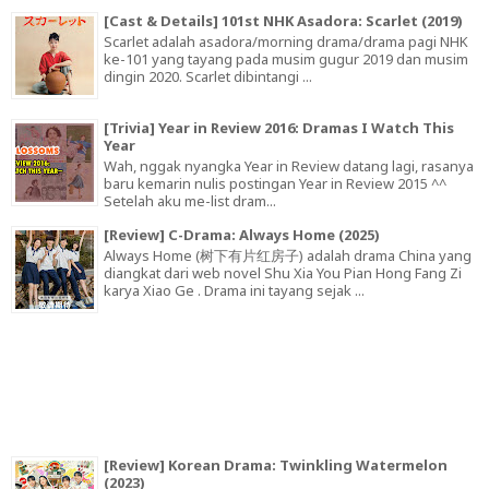
[Cast & Details] 101st NHK Asadora: Scarlet (2019)
Scarlet adalah asadora/morning drama/drama pagi NHK
ke-101 yang tayang pada musim gugur 2019 dan musim
dingin 2020. Scarlet dibintangi ...
[Trivia] Year in Review 2016: Dramas I Watch This
Year
Wah, nggak nyangka Year in Review datang lagi, rasanya
baru kemarin nulis postingan Year in Review 2015 ^^
Setelah aku me-list dram...
[Review] C-Drama: Always Home (2025)
Always Home (树下有片红房子) adalah drama China yang
diangkat dari web novel Shu Xia You Pian Hong Fang Zi
karya Xiao Ge . Drama ini tayang sejak ...
[Review] Korean Drama: Twinkling Watermelon
(2023)