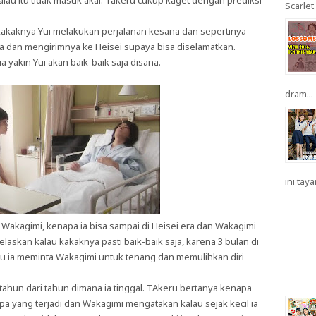
u itu tidak masuk akal. Takeru cukup kaget dengan prediksi
Scarlet 
akaknya Yui melakukan perjalanan kesana dan sepertinya
uka dan mengirimnya ke Heisei supaya bisa diselamatkan.
a yakin Yui akan baik-baik saja disana.
dram...
ini taya
 Wakagimi, kenapa ia bisa sampai di Heisei era dan Wakagimi
askan kalau kakaknya pasti baik-baik saja, karena 3 bulan di
itu ia meminta Wakagimi untuk tenang dan memulihkan diri
 tahun dari tahun dimana ia tinggal. TAkeru bertanya kenapa
 yang terjadi dan Wakagimi mengatakan kalau sejak kecil ia