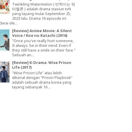
Twinkling Watermelon ( 반짝이는 워
터멜론 ) adalah drama stasiun tvN
yang tayang mulai September 25,
2023 lalu. Drama 16 episode ini
arai ole...
[Review] Anime Movie: A Silent
Voice / Koe no Katachi (2016)
"Once you've really hurt someone,
It always be in their mind. Even if
they still have a smile on their face."
Sebuah an...
[Review] K-Drama: Wise Prison
Life (2017)
"Wise Prison Life" atau lebih
dikenal dengan "Prison Playbook"
adalah sebuah drama korea yang
tayang sebanyak 16 ...