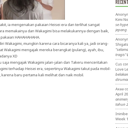
RECEN
Anony
Kimi N
kit, ia mengenakan pakaian Heisei era dan terlihat sangat
se-hype
jepang 
ara memakainya dan Wakagimi bisa melakukannya dengan baik,
ti pakaian HAHAHAHAHA.
Anony
iri Wakagimi, mungkin karena cara bicaranya kali ya, jadi orang-
Shigat
"selama
at Wakagimi mengajak mereka berangkat (pulang), ayah, ibu,
tragis"
adanya XD
ntu saja mengajak Wakagimi jalan-jalan dan Takeru menceritakan
Cus
co
imi terhadap Heisei era, sepertinya Wakagimi takut pada mobil-
Love Le
belakan
, karena baru pertama kali melihat dan naik mobil.
diruma
Axaa
c
April 2
animeny
tahun 
Ininibe
Week 1