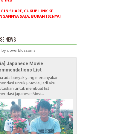
G INI!
NGIN SHARE, CUKUP LINK KE
NGANNYA SAJA, BUKAN ISINYA!
ESE NEWS
 by cloverblossoms_
via] Japanese Movie
ommendations List
na ada banyak yang menanyakan
endasi untuk J-Movie, jadi aku
tuskan untuk membuat list
endasi Japanese Movi...