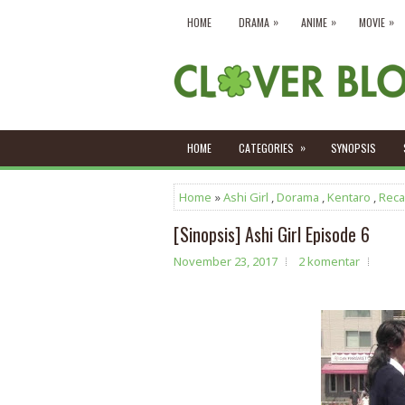
»
»
»
HOME
DRAMA
ANIME
MOVIE
»
HOME
CATEGORIES
SYNOPSIS
Home
»
Ashi Girl
,
Dorama
,
Kentaro
,
Rec
[Sinopsis] Ashi Girl Episode 6
November 23, 2017
2 komentar