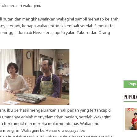
uk mencari wakagimi.
ari di hutan dan mengkhawatirkan Wakagimi sambil menatap ke arah
ya terjadi, kenapa wakagimi tidak kembali setelah 3 menit. Ia
ninggal dunia di Heisei era, tapi Ia yakin Takeru dan Orang
Popu
POPUL
era, ibu berhasil mengeluarkan anak panah yang tertancap di
tas utamanya adalah menyelamatkan pasien, setelah Wakagimi
akeru berkumpul dan mereka mulai membahas Wakagimi.
i mengirim Wakagimi ke Heisei era supaya ibu