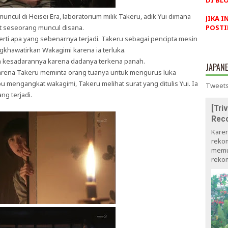
DI BLO
ncul di Heisei Era, laboratorium milik Takeru, adik Yui dimana
JIKA I
at seseorang muncul disana.
POSTI
erti apa yang sebenarnya terjadi. Takeru sebagai pencipta mesin
engkhawatirkan Wakagimi karena ia terluka.
an kesadarannya karena dadanya terkena panah.
JAPAN
 karena Takeru meminta orang tuanya untuk mengurus luka
u mengangkat wakagimi, Takeru melihat surat yang ditulis Yui. Ia
Tweets
ng terjadi.
[Tri
Rec
Kare
rekom
memu
rekom