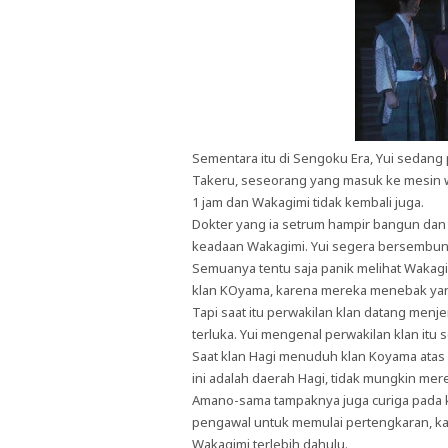
Sementara itu di Sengoku Era, Yui sedang
Takeru, seseorang yang masuk ke mesin 
1 jam dan Wakagimi tidak kembali juga.
Dokter yang ia setrum hampir bangun dan
keadaan Wakagimi. Yui segera bersembun
Semuanya tentu saja panik melihat Wakag
klan KOyama, karena mereka menebak ya
Tapi saat itu perwakilan klan datang me
terluka. Yui mengenal perwakilan klan itu
Saat klan Hagi menuduh klan Koyama atas
ini adalah daerah Hagi, tidak mungkin mer
Amano-sama tampaknya juga curiga pada k
pengawal untuk memulai pertengkaran, k
Wakagimi terlebih dahulu.