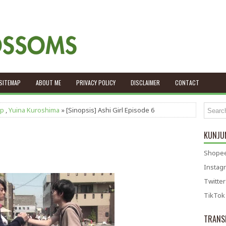
SITEMAP
ABOUT ME
PRIVACY POLICY
DISCLAIMER
CONTACT
ap
,
Yuina Kuroshima
» [Sinopsis] Ashi Girl Episode 6
KUNJUN
Shopee
Instag
Twitter
TikTok
TRANS