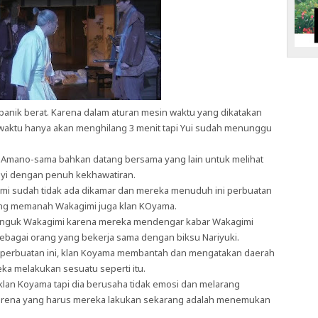
 panik berat. Karena dalam aturan mesin waktu yang dikatakan
waktu hanya akan menghilang 3 menit tapi Yui sudah menunggu
 Amano-sama bahkan datang bersama yang lain untuk melihat
yi dengan penuh kekhawatiran.
imi sudah tidak ada dikamar dan mereka menuduh ini perbuatan
ng memanah Wakagimi juga klan KOyama.
njenguk Wakagimi karena mereka mendengar kabar Wakagimi
 sebagai orang yang bekerja sama dengan biksu Nariyuki.
 perbuatan ini, klan Koyama membantah dan mengatakan daerah
eka melakukan sesuatu seperti itu.
lan Koyama tapi dia berusaha tidak emosi dan melarang
arena yang harus mereka lakukan sekarang adalah menemukan