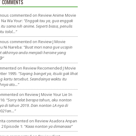
T COMMENTS
mous
commented on
Review Anime Movie
o Na Wa Your
:
“Enggak tau ya, gua enggak
 itu sama nih anime. Seperti biasa, penulis
itu tolol…”
mous
commented on
Review J Movie
su Ni Nareba
:
“Buat mori nana gue ucapin
t akhirnya anda menjadi heroine yang
😅”
mmented on
Review Recomended J Movie
tter 1995
:
“Sayang banget ya, itsuki gak lihat
g kartu tersebut. Seandainya waktu itu
hnya ato…”
ommented on
Review J Movie Your Lie In
016
:
“Sorry telat berapa tahun, aku nonton
a di tahun 2019. Dan nonton LA nya di
2021an…”
rita
commented on
Review Asadora Anpan
 2 Episode 1
:
“Kaaa nonton ya dimanaaa”