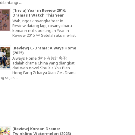
dibintangi ...
[Trivia] Year in Review 2016:
Dramas I Watch This Year
Wah, nggak nyangka Year in
Review datang lagi, rasanya baru
kemarin nulis postingan Year in
Review 2015 ^^ Setelah aku me-list
[Review] C-Drama: Always Home
(2025)
Always Home (树下有片红房子)
adalah drama China yang diangkat
dari web novel Shu Xia You Pian
Hong Fang Zi karya Xiao Ge . Drama
ng sejak ...
[Review] Korean Drama:
Twinkling Watermelon (2023)