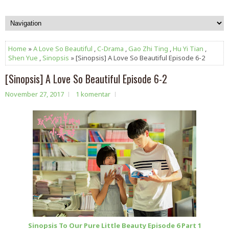
Home
»
A Love So Beautiful
,
C-Drama
,
Gao Zhi Ting
,
Hu Yi Tian
,
Shen Yue
,
Sinopsis
» [Sinopsis] A Love So Beautiful Episode 6-2
[Sinopsis] A Love So Beautiful Episode 6-2
November 27, 2017
1 komentar
Sinopsis To Our Pure Little Beauty Episode 6 Part 1