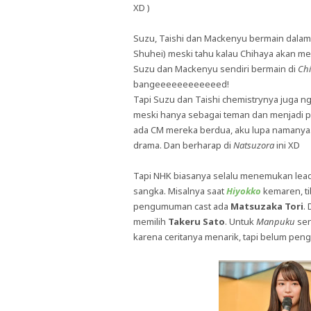
XD )
Suzu, Taishi dan Mackenyu bermain dala
Shuhei) meski tahu kalau Chihaya akan mem
Suzu dan Mackenyu sendiri bermain di
Ch
bangeeeeeeeeeeeed!
Tapi Suzu dan Taishi chemistrynya juga 
meski hanya sebagai teman dan menjadi
ada CM mereka berdua, aku lupa namanya. 
drama. Dan berharap di
Natsuzora
ini XD
Tapi NHK biasanya selalu menemukan lead 
sangka. Misalnya saat
Hiyokko
kemaren, ti
pengumuman cast ada
Matsuzaka Tori
. 
memilih
Takeru Sato
. Untuk
Manpuku
sen
karena ceritanya menarik, tapi belum peng