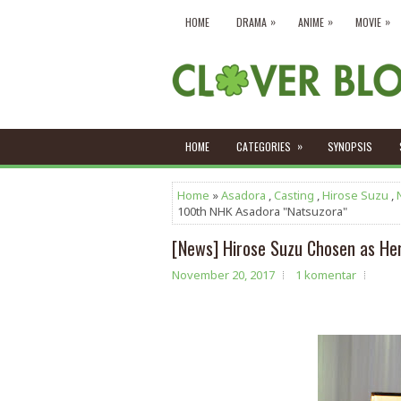
»
»
»
HOME
DRAMA
ANIME
MOVIE
»
HOME
CATEGORIES
SYNOPSIS
Home
»
Asadora
,
Casting
,
Hirose Suzu
,
100th NHK Asadora "Natsuzora"
[News] Hirose Suzu Chosen as He
November 20, 2017
1 komentar