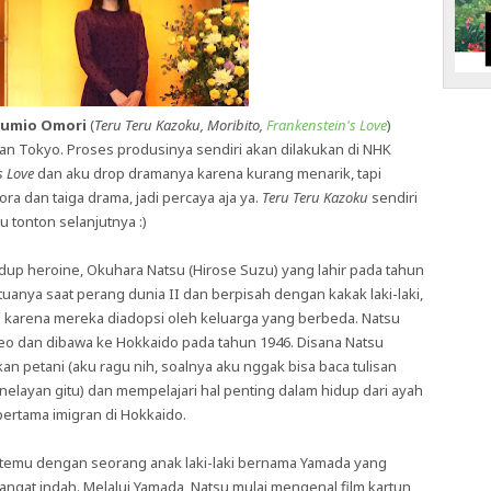
umio Omori
(
Teru Teru Kazoku, Moribito,
Frankenstein's Love
)
an Tokyo. Proses produsinya sendiri akan dilakukan di NHK
s Love
dan aku drop dramanya karena kurang menarik, tapi
a dan taiga drama, jadi percaya aja ya.
Teru Teru Kazoku
sendiri
 tonton selanjutnya :)
dup heroine, Okuhara Natsu (Hirose Suzu) yang lahir pada tahun
tuanya saat perang dunia II dan berpisah dengan kakak laki-laki,
 karena mereka diadopsi oleh keluarga yang berbeda. Natsu
eo dan dibawa ke Hokkaido pada tahun 1946. Disana Natsu
 petani (aku ragu nih, soalnya aku nggak bisa baca tulisan
 nelayan gitu) dan mempelajari hal penting dalam hidup dari ayah
ertama imigran di Hokkaido.
ertemu dengan seorang anak laki-laki bernama Yamada yang
at indah. Melalui Yamada, Natsu mulai mengenal film kartun