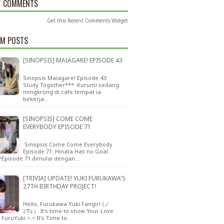
T COMMENTS
Get this
Recent Comments Widget
M POSTS
[SINOPSIS] MAIAGARE! EPISODE 43
Sinopsis Maiagare! Episode 43:
Study Together*** Kurumi sedang
nongkrong di cafe tempat ia
bekerja…
[SINOPSIS] COME COME
EVERYBODY EPISODE 71
Sinopsis Come Come Everybody
Episode 71: Hinata Has no Goal
**Episode 71 dimulai dengan…
[TRIVIA] UPDATE! YUKI FURUKAWA'S
27TH BIRTHDAY PROJECT!
Hello, Furukawa Yuki Fangirl (ノ
≧∇≦） It's time to show Your Love
 FuruYuki >.< It's Time to…