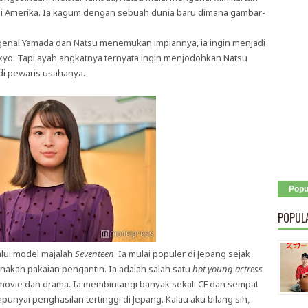
i Amerika. Ia kagum dengan sebuah dunia baru dimana gambar-
enal Yamada dan Natsu menemukan impiannya, ia ingin menjadi
kyo. Tapi ayah angkatnya ternyata ingin menjodohkan Natsu
i pewaris usahanya.
Popu
POPUL
alui model majalah
Seventeen
. Ia mulai populer di Jepang sejak
kan pakaian pengantin. Ia adalah salah satu
hot
young actress
 movie dan drama. Ia membintangi banyak sekali CF dan sempat
unyai penghasilan tertinggi di Jepang. Kalau aku bilang sih,