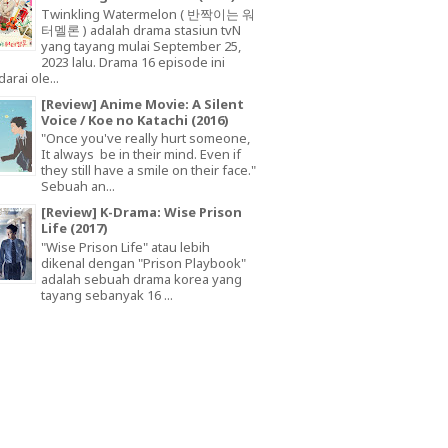
Twinkling Watermelon ( 반짝이는 워
터멜론 ) adalah drama stasiun tvN
yang tayang mulai September 25,
2023 lalu. Drama 16 episode ini
arai ole...
[Review] Anime Movie: A Silent
Voice / Koe no Katachi (2016)
"Once you've really hurt someone,
It always be in their mind. Even if
they still have a smile on their face."
Sebuah an...
[Review] K-Drama: Wise Prison
Life (2017)
"Wise Prison Life" atau lebih
dikenal dengan "Prison Playbook"
adalah sebuah drama korea yang
tayang sebanyak 16 ...