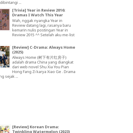
dibintangi ...
[Trivia] Year in Review 2016:
Dramas I Watch This Year
Wah, nggak nyangka Year in
Review datang lagi, rasanya baru
kemarin nulis postingan Year in
Review 2015 ^^ Setelah aku me-list
[Review] C-Drama: Always Home
(2025)
Always Home (树下有片红房子)
adalah drama China yang diangkat
dari web novel Shu Xia You Pian
Hong Fang Zi karya Xiao Ge . Drama
ng sejak ...
[Review] Korean Drama:
Twinkling Watermelon (2023)