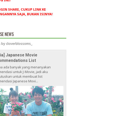
G INI!
NGIN SHARE, CUKUP LINK KE
NGANNYA SAJA, BUKAN ISINYA!
ESE NEWS
 by cloverblossoms_
via] Japanese Movie
ommendations List
na ada banyak yang menanyakan
endasi untuk J-Movie, jadi aku
tuskan untuk membuat list
endasi Japanese Movi...