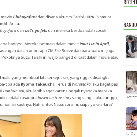
RECEN
m movie
Chihayafuru
dan disana aku tim Taishi 100% (Nomura
ilih Arata.
RANDO
ihayafuru
dan
Let's go Jets
dan mereka berdua udah cocok
ngena banged. Mereka bermain dalam movie
Your Lie in April
,
 pasangan dalam beberapa CM
Sea Breeze
dan baru-baru ini juga
Pokoknya Suzu Taishi ini wajib banged di cast dalam movie atau
male yang membuat kita terkejut sih, yang nggak disangka-
ba-tiba ada
Ryoma Takeuchi
. Terus di
Warotenka
, aku kaget pas
Di
Hanbun Aoi
, aku lebih kaget karena nggak nyangka mereka
Yet *
diri, adalah asadora
based on true story
yang sangat aku tunggu,
umuman castnya. Nah, untuk Natsuzora ini, siapa ya kira-kira?
to Our