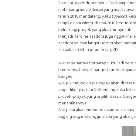
Suzu ini super duper sibuk! Dia hampir m
mebintangi movie
Sensei
yang masih tayang
tahun 2018 mendatang, yaitu
Laplace's wi
tampil dalam winter drama 2018 berjudul
A
belum lagi proyek yang akan menyusul.
Menjadi heroine asadora juga nggak main-
asadora selesai langsung meroket. Mengin
dia bakalan lebih populer lagi XD
Aku sebenarnya berharap Suzu jadi heroi
haters-nya banyak banged karena kejadian 
banged.
Aku pikir mungkin dia nggak akan di cast 
angel-like gitu, tapi NHK emang suka biki
proyek-proyek yang ia pilih, sesuai bang
menantikannya.
Aku pasti akan menonton asadora ini apa
dag dig dug menunggu siapa yang akan ja