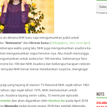
Power
dora-an dimana NHK baru saja mengumumkan judul untuk
itu
"Natsuzora"
dan
Hirose Suzu
(
Chihayafuru
,
Your Lie in April
,
a. Beberapa waktu yang lalu, NHK juga mengumumkan asadora ke-
 belum mengumumkan siapa heroine-nya. Aku masih menunggu
engumumkan untuk asdora ke-100 mereka. Sebenarnya fans
heroine ke-100 dari NHK Asadora dan beberapa harapan netizen
a ternyata NHK benar-benar memberikan surprise, mengingat
pagi yang tayang di stasiun TV Nasional NHK sejak tahun 1961.
 tahun, tapi sejak tahun 1975, NHK memutuskan untuk
NOTE:
n. Asadora tayang senin-sabtu, 15 menit per episode.
otenka
dan akan digantikan oleh
Hanbun Aoi
pada April 2018
DILAR
ang
Manpuku
mulai musim gugur 2018 dan setelah
Manpuku
,