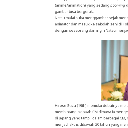
(anime/animation) yang sedang
booming
d
gambar bisa bergerak.
Natsu mulai suka menggambar sejak meng
animator dan masuk ke sekolah seni di To
dengan seseorang dan ingin Natsu menjad
Hirose Suzu (19th) memulai debutnya mel
membintangi sebuah CM dimana ia mengena
di Jepang yang tampil dalam berbagai CM,
menjadi aktris dibawah 20 tahun yang memp