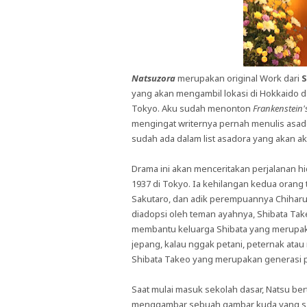
Natsuzora
merupakan original Work dari
S
yang akan mengambil lokasi di Hokkaido d
Tokyo. Aku sudah menonton
Frankenstein'
mengingat writernya pernah menulis asador
sudah ada dalam list asadora yang akan aku
Drama ini akan menceritakan perjalanan hi
1937 di Tokyo. Ia kehilangan kedua orang 
Sakutaro, dan adik perempuannya Chiharu
diadopsi oleh teman ayahnya, Shibata Tak
membantu keluarga Shibata yang merupakan
jepang, kalau nggak petani, peternak atau
Shibata Takeo yang merupakan generasi p
Saat mulai masuk sekolah dasar, Natsu b
menggambar sebuah gambar kuda yang sang