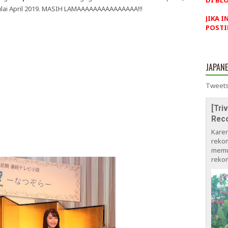
DI BLO
mulai April 2019. MASIH LAMAAAAAAAAAAAAAAA!!!
JIKA I
POSTI
JAPAN
Tweets
[Tri
Rec
Kare
rekom
memu
rekom