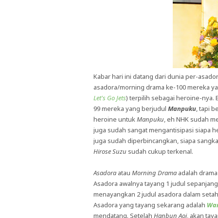
Kabar hari ini datang dari dunia per-asa
asadora/morning drama ke-100 mereka ya
Let's Go Jets
) terpilih sebagai heroine-ny
99 mereka yang berjudul
Manpuku
, tapi
heroine untuk
Manpuku
, eh NHK sudah m
juga sudah sangat mengantisipasi siapa 
juga sudah diperbincangkan, siapa sangk
Hirose Suzu
sudah cukup terkenal.
Asadora
atau
Morning Drama
adalah drama 
Asadora awalnya tayang 1 judul sepanjang
menayangkan 2 judul asadora dalam setahu
Asadora yang tayang sekarang adalah
War
mendatang. Setelah
Hanbun Aoi
, akan tay