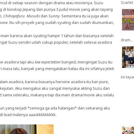
Scarlet 
uncul di setiap season dengan drama atau movienya. Suzu
 di bioskop Jepang dan punya 3 judul movie yang akan tayang
tch, Chihayafuru Musubi
dan
Sunny
. Sementara itu ia juga akan
none
. Itu sih proyek yang sudah syuting dan sudah diumumkan,
main karena akan syuting hampir 1 tahun dan biasanya setelah
dram...
gat Suzu sendiri udah cukup populer, setelah selesai asadora
ne asadora tapi aku
low expectation
banged, mengingat Suzu itu
masa lalu, banyak yang mengatakan kalau dia ini sifatnya jelek
ini taya
dalam asadora, karena biasanya heroine asadora itu kan pure,
n kejutan. Aku mengakui aku sangat menyukai akting Suzu dan
ed sama seleraku, makanya tiap dia main drama/movie aku selalu
pun yang terjadi *semoga ga ada halangan* dan sekarang aku
di lead malenya aaackkkkkkkkk.