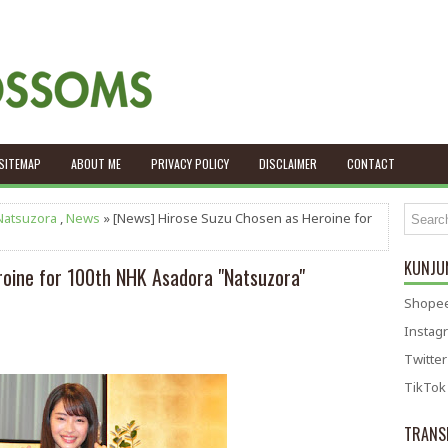
SITEMAP
ABOUT ME
PRIVACY POLICY
DISCLAIMER
CONTACT
Natsuzora
,
News
» [News] Hirose Suzu Chosen as Heroine for
KUNJUN
roine for 100th NHK Asadora "Natsuzora"
Shopee
Instag
Twitter
TikTok
TRANS