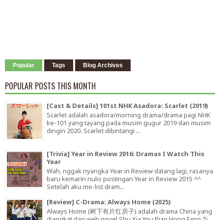
Popular
Tags
Blog Archives
POPULAR POSTS THIS MONTH
[Cast & Details] 101st NHK Asadora: Scarlet (2019)
Scarlet adalah asadora/morning drama/drama pagi NHK
ke-101 yang tayang pada musim gugur 2019 dan musim
dingin 2020. Scarlet dibintangi ...
[Trivia] Year in Review 2016: Dramas I Watch This
Year
Wah, nggak nyangka Year in Review datang lagi, rasanya
baru kemarin nulis postingan Year in Review 2015 ^^
Setelah aku me-list dram...
[Review] C-Drama: Always Home (2025)
Always Home (树下有片红房子) adalah drama China yang
diangkat dari web novel Shu Xia You Pian Hong Fang Zi