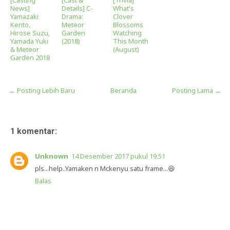
News]
Details] C-
What's
Yamazaki
Drama:
Clover
Kento,
Meteor
Blossoms
Hirose Suzu,
Garden
Watching
Yamada Yuki
(2018)
This Month
& Meteor
(August)
Garden 2018
← Posting Lebih Baru
Beranda
Posting Lama →
1 komentar:
Unknown
14 Desember 2017 pukul 19.51
pls...help..Yamaken n Mckenyu satu frame...😆
Balas