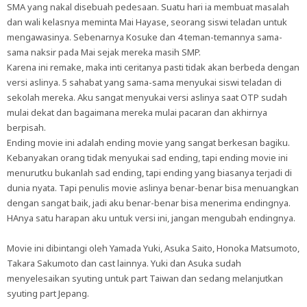
SMA yang nakal disebuah pedesaan. Suatu hari ia membuat masalah
dan wali kelasnya meminta Mai Hayase, seorang siswi teladan untuk
mengawasinya. Sebenarnya Kosuke dan 4 teman-temannya sama-
sama naksir pada Mai sejak mereka masih SMP.
Karena ini remake, maka inti ceritanya pasti tidak akan berbeda dengan
versi aslinya. 5 sahabat yang sama-sama menyukai siswi teladan di
sekolah mereka. Aku sangat menyukai versi aslinya saat OTP sudah
mulai dekat dan bagaimana mereka mulai pacaran dan akhirnya
berpisah.
Ending movie ini adalah ending movie yang sangat berkesan bagiku.
Kebanyakan orang tidak menyukai sad ending, tapi ending movie ini
menurutku bukanlah sad ending, tapi ending yang biasanya terjadi di
dunia nyata. Tapi penulis movie aslinya benar-benar bisa menuangkan
dengan sangat baik, jadi aku benar-benar bisa menerima endingnya.
HAnya satu harapan aku untuk versi ini, jangan mengubah endingnya.
Movie ini dibintangi oleh Yamada Yuki, Asuka Saito, Honoka Matsumoto,
Takara Sakumoto dan cast lainnya. Yuki dan Asuka sudah
menyelesaikan syuting untuk part Taiwan dan sedang melanjutkan
syuting part Jepang.