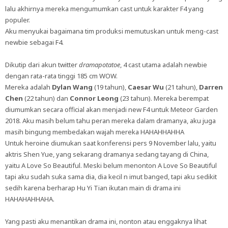
lalu akhirnya mereka mengumumkan cast untuk karakter F4 yang
populer.
Aku menyukai bagaimana tim produksi memutuskan untuk meng-cast
newbie sebagai F4.
Dikutip dari akun twitter
dramapotatoe
, 4 cast utama adalah newbie
dengan rata-rata tinggi 185 cm WOW.
Mereka adalah
Dylan Wang
(19 tahun),
Caesar Wu
(21 tahun),
Darren
Chen
(22 tahun) dan
Connor Leong
(23 tahun). Mereka berempat
diumumkan secara official akan menjadi new F4 untuk Meteor Garden
2018. Aku masih belum tahu peran mereka dalam dramanya, aku juga
masih bingung membedakan wajah mereka HAHAHHAHHA
Untuk heroine diumukan saat konferensi pers 9 November lalu, yaitu
aktris Shen Yue, yang sekarang dramanya sedang tayang di China,
yaitu A Love So Beautiful. Meski belum menonton A Love So Beautiful
tapi aku sudah suka sama dia, dia kecil n imut banged, tapi aku sedikit
sedih karena berharap Hu Yi Tian ikutan main di drama ini
HAHAHAHHAHA.
Yang pasti aku menantikan drama ini, nonton atau enggaknya lihat