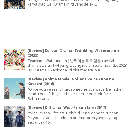
karya Xiao Ge . Drama ini tayang sejak ...
[Review] Korean Drama: Twinkling Watermelon
(2023)
Twinkling Watermelon ( 반짝이는 워터멜론 ) adalah
drama stasiun tvN yang tayang mulai September 25, 2023
lalu. Drama 16 episode ini disutradarai ole...
[Review] Anime Movie: A Silent Voice / Koe no
Katachi (2016)
"Once you've really hurt someone, It always be in their
mind. Even if they still have a smile on their face."
Sebuah an...
[Review] K-Drama: Wise Prison Life (2017)
"Wise Prison Life" atau lebih dikenal dengan "Prison
Playbook" adalah sebuah drama korea yang tayang
sebanyak 16 ...