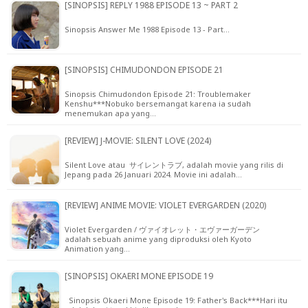
[SINOPSIS] REPLY 1988 EPISODE 13 ~ PART 2
Sinopsis Answer Me 1988 Episode 13 - Part…
[SINOPSIS] CHIMUDONDON EPISODE 21
Sinopsis Chimudondon Episode 21: Troublemaker
Kenshu***Nobuko bersemangat karena ia sudah
menemukan apa yang…
[REVIEW] J-MOVIE: SILENT LOVE (2024)
Silent Love atau サイレントラブ, adalah movie yang rilis di
Jepang pada 26 Januari 2024. Movie ini adalah…
[REVIEW] ANIME MOVIE: VIOLET EVERGARDEN (2020)
Violet Evergarden / ヴァイオレット・エヴァーガーデン
adalah sebuah anime yang diproduksi oleh Kyoto
Animation yang…
[SINOPSIS] OKAERI MONE EPISODE 19
Sinopsis Okaeri Mone Episode 19: Father's Back***Hari itu