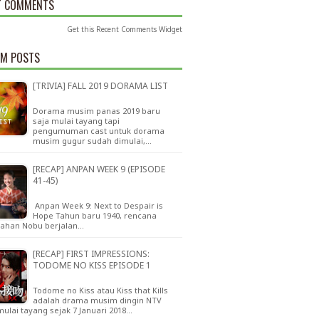
T COMMENTS
Get this
Recent Comments Widget
M POSTS
[TRIVIA] FALL 2019 DORAMA LIST
Dorama musim panas 2019 baru
saja mulai tayang tapi
pengumuman cast untuk dorama
musim gugur sudah dimulai,…
[RECAP] ANPAN WEEK 9 (EPISODE
41-45)
Anpan Week 9: Next to Despair is
Hope Tahun baru 1940, rencana
kahan Nobu berjalan…
[RECAP] FIRST IMPRESSIONS:
TODOME NO KISS EPISODE 1
Todome no Kiss atau Kiss that Kills
adalah drama musim dingin NTV
ulai tayang sejak 7 Januari 2018…