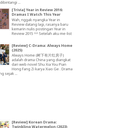
dibintangi ...
[Trivia] Year in Review 2016:
Dramas I Watch This Year
Wah, nggak nyangka Year in
Review datang lagi, rasanya baru
kemarin nulis postingan Year in
Review 2015 ^^ Setelah aku me-list
[Review] C-Drama: Always Home
(2025)
Always Home (树下有片红房子)
adalah drama China yang diangkat
dari web novel Shu Xia You Pian
Hong Fang Zi karya Xiao Ge . Drama
ng sejak ...
[Review] Korean Drama:
Twinkling Watermelon (2023)