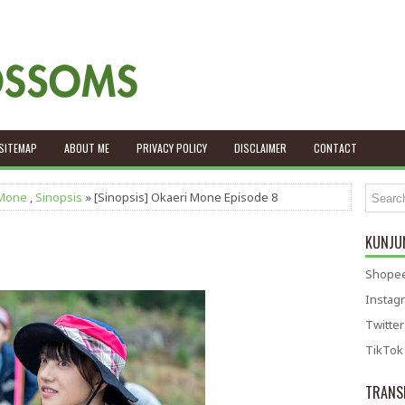
SITEMAP
ABOUT ME
PRIVACY POLICY
DISCLAIMER
CONTACT
 Mone
,
Sinopsis
» [Sinopsis] Okaeri Mone Episode 8
KUNJUN
Shopee
Instag
Twitter
TikTok
TRANS