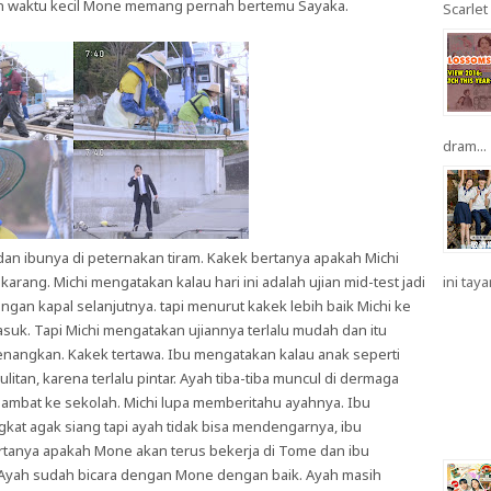
in waktu kecil Mone memang pernah bertemu Sayaka.
Scarlet 
dram...
dan ibunya di peternakan tiram. Kakek bertanya apakah Michi
rang. Michi mengatakan kalau hari ini adalah ujian mid-test jadi
ini taya
ngan kapal selanjutnya. tapi menurut kakek lebih baik Michi ke
suk. Tapi Michi mengatakan ujiannya terlalu mudah dan itu
enangkan. Kakek tertawa. Ibu mengatakan kalau anak seperti
tan, karena terlalu pintar. Ayah tiba-tiba muncul di dermaga
rlambat ke sekolah. Michi lupa memberitahu ayahnya. Ibu
kat agak siang tapi ayah tidak bisa mendengarnya, ibu
rtanya apakah Mone akan terus bekerja di Tome dan ibu
Ayah sudah bicara dengan Mone dengan baik. Ayah masih