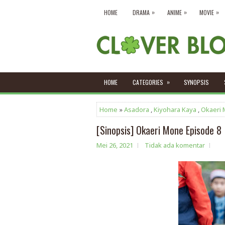
»
»
»
HOME
DRAMA
ANIME
MOVIE
»
HOME
CATEGORIES
SYNOPSIS
Home
»
Asadora
,
Kiyohara Kaya
,
Okaeri
[Sinopsis] Okaeri Mone Episode 8
Mei 26, 2021
Tidak ada komentar