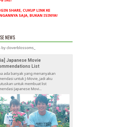
G INI!
NGIN SHARE, CUKUP LINK KE
NGANNYA SAJA, BUKAN ISINYA!
ESE NEWS
 by cloverblossoms_
via] Japanese Movie
ommendations List
na ada banyak yang menanyakan
endasi untuk J-Movie, jadi aku
tuskan untuk membuat list
endasi Japanese Movi...