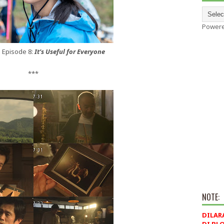
Power
 Episode 8:
It’s Useful for Everyone
***
NOTE:
DILAR