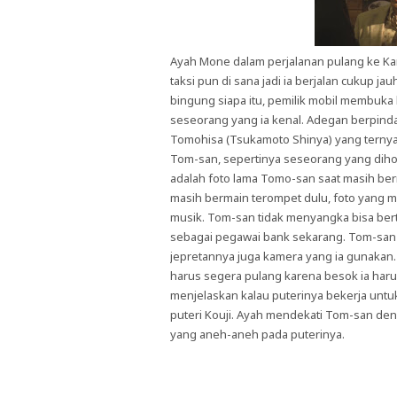
Ayah Mone dalam perjalanan pulang ke Ka
taksi pun di sana jadi ia berjalan cukup ja
bingung siapa itu, pemilik mobil membuka k
seseorang yang ia kenal. Adegan berpindah
Tomohisa (Tsukamoto Shinya) yang terny
Tom-san, sepertinya seseorang yang dihor
adalah foto lama Tomo-san saat masih be
masih bermain terompet dulu, foto yang
musik. Tom-san tidak menyangka bisa ber
sebagai pegawai bank sekarang. Tom-san j
jepretannya juga kamera yang ia gunakan. 
harus segera pulang karena besok ia har
menjelaskan kalau puterinya bekerja unt
puteri Kouji. Ayah mendekati Tom-san d
yang aneh-aneh pada puterinya.