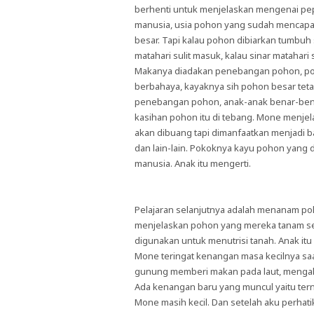
berhenti untuk menjelaskan mengenai pe
manusia, usia pohon yang sudah mencapai
besar. Tapi kalau pohon dibiarkan tumbu
matahari sulit masuk, kalau sinar matahari
Makanya diadakan penebangan pohon, poh
berbahaya, kayaknya sih pohon besar teta
penebangan pohon, anak-anak benar-bena
kasihan pohon itu di tebang. Mone menjel
akan dibuang tapi dimanfaatkan menjadi ba
dan lain-lain. Pokoknya kayu pohon yang 
manusia. Anak itu mengerti.
Pelajaran selanjutnya adalah menanam po
menjelaskan pohon yang mereka tanam se
digunakan untuk menutrisi tanah. Anak it
Mone teringat kenangan masa kecilnya sa
gunung memberi makan pada laut, mengalir 
Ada kenangan baru yang muncul yaitu ter
Mone masih kecil. Dan setelah aku perhat