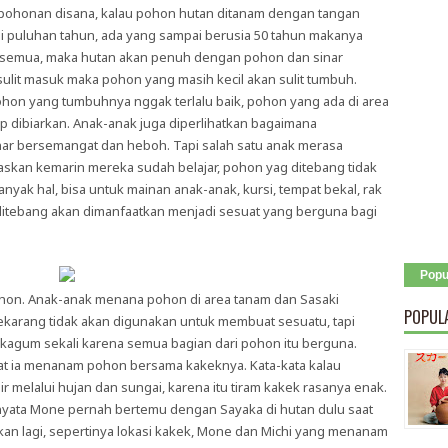
pohonan disana, kalau pohon hutan ditanam dengan tangan
 puluhan tahun, ada yang sampai berusia 50 tahun makanya
h semua, maka hutan akan penuh dengan pohon dan sinar
 sulit masuk maka pohon yang masih kecil akan sulit tumbuh.
on yang tumbuhnya nggak terlalu baik, pohon yang ada di area
p dibiarkan. Anak-anak juga diperlihatkan bagaimana
r bersemangat dan heboh. Tapi salah satu anak merasa
askan kemarin mereka sudah belajar, pohon yag ditebang tidak
nyak hal, bisa untuk mainan anak-anak, kursi, tempat bekal, rak
ditebang akan dimanfaatkan menjadi sesuat yang berguna bagi
Popu
hon. Anak-anak menana pohon di area tanam dan Sasaki
POPUL
karang tidak akan digunakan untuk membuat sesuatu, tapi
u kagum sekali karena semua bagian dari pohon itu berguna.
at ia menanam pohon bersama kakeknya. Kata-kata kalau
melalui hujan dan sungai, karena itu tiram kakek rasanya enak.
nyata Mone pernah bertemu dengan Sayaka di hutan dulu saat
ikan lagi, sepertinya lokasi kakek, Mone dan Michi yang menanam