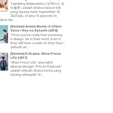
Twinkling Watermelon ( 반짝이는 워
터멜론 ) adalah drama stasiun tvN
yang tayang mulai September 25,
2023 lalu. Drama 16 episode ini
arai ole...
[Review] Anime Movie: A Silent
Voice / Koe no Katachi (2016)
"Once you've really hurt someone,
It always be in their mind. Even if
they still have a smile on their face."
Sebuah an...
[Review] K-Drama: Wise Prison
Life (2017)
"Wise Prison Life" atau lebih
dikenal dengan "Prison Playbook"
adalah sebuah drama korea yang
tayang sebanyak 16 ...