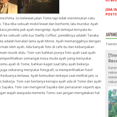
DI BLO
JIKA I
POSTI
meshima. Ia melewati jalan Tome tapi tidak menemukan satu
uh. Tiba-tiba sebuah mobil lewat dan berhenti, lalu mundur. Ayah
aca jendela jadi ayah mengintip. Ayah terkejut ternyata itu
JAPAN
 ke sebuah cafe tua ‘Swifty Coffee’, pemiliknya adalah Tanaka
ata adalah kenalan lama ayah Mone. Ayah memanggilnya dengan
Tweets
mati oleh ayah. Ada banyak foto di cafe itu dan kebanyakan
rmain musik dulu. Tom-san bahkan punya foto ayah saat ayah
[Tri
 memperlihatkan semangat masa muda ayah yang menyukai
Rec
temu ayah di Tome, bahkan kaget saat tahu ayah bekerja
Kare
uga sekarang menyukai fotografi, ia memperlihatkan hasil
rekom
Keduanya tertawa. Ayah kemudian terkejut saat melihat jam, ia
memu
us bekerja. Tom-san bertanya kenapa ayah ada di Tome dan ayah
rekom
uk Sayaka. Tom-san mengenal Sayaka dan penasaran seperti apa
engan wajah waspada meminta Tomo-san jangan mengatakan hal