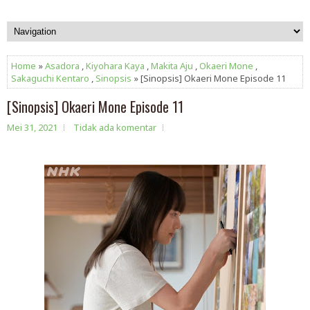
Home
»
Asadora
,
Kiyohara Kaya
,
Makita Aju
,
Okaeri Mone
,
Sakaguchi Kentaro
,
Sinopsis
» [Sinopsis] Okaeri Mone Episode 11
[Sinopsis] Okaeri Mone Episode 11
Mei 31, 2021
Tidak ada komentar