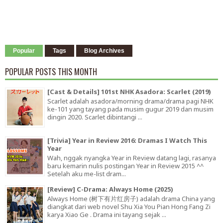
Popular
Tags
Blog Archives
POPULAR POSTS THIS MONTH
[Cast & Details] 101st NHK Asadora: Scarlet (2019)
Scarlet adalah asadora/morning drama/drama pagi NHK
ke-101 yang tayang pada musim gugur 2019 dan musim
dingin 2020. Scarlet dibintangi ...
[Trivia] Year in Review 2016: Dramas I Watch This
Year
Wah, nggak nyangka Year in Review datang lagi, rasanya
baru kemarin nulis postingan Year in Review 2015 ^^
Setelah aku me-list dram...
[Review] C-Drama: Always Home (2025)
Always Home (树下有片红房子) adalah drama China yang
diangkat dari web novel Shu Xia You Pian Hong Fang Zi
karya Xiao Ge . Drama ini tayang sejak ...