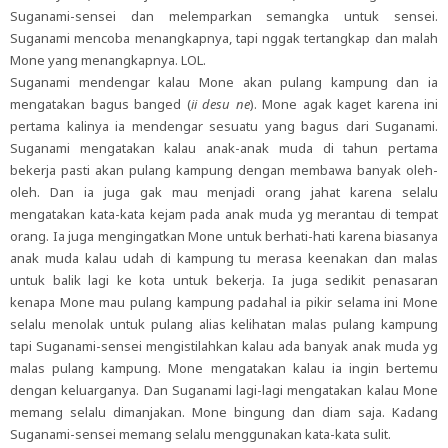
Suganami-sensei dan melemparkan semangka untuk sensei.
Suganami mencoba menangkapnya, tapi nggak tertangkap dan malah
Mone yang menangkapnya. LOL.
Suganami mendengar kalau Mone akan pulang kampung dan ia
mengatakan bagus banged (
ii desu ne
). Mone agak kaget karena ini
pertama kalinya ia mendengar sesuatu yang bagus dari Suganami.
Suganami mengatakan kalau anak-anak muda di tahun pertama
bekerja pasti akan pulang kampung dengan membawa banyak oleh-
oleh. Dan ia juga gak mau menjadi orang jahat karena selalu
mengatakan kata-kata kejam pada anak muda yg merantau di tempat
orang. Ia juga mengingatkan Mone untuk berhati-hati karena biasanya
anak muda kalau udah di kampung tu merasa keenakan dan malas
untuk balik lagi ke kota untuk bekerja. Ia juga sedikit penasaran
kenapa Mone mau pulang kampung padahal ia pikir selama ini Mone
selalu menolak untuk pulang alias kelihatan malas pulang kampung
tapi Suganami-sensei mengistilahkan kalau ada banyak anak muda yg
malas pulang kampung. Mone mengatakan kalau ia ingin bertemu
dengan keluarganya. Dan Suganami lagi-lagi mengatakan kalau Mone
memang selalu dimanjakan. Mone bingung dan diam saja. Kadang
Suganami-sensei memang selalu menggunakan kata-kata sulit.