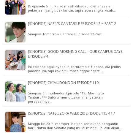
Di episode 5 ini, Rinko masih dihadapi oleh masalah
pekerjaan yang tidak lancar, tapi siapa sangka kisah…
[SINOPSIS] NAEIL'S CANTABILE EPISODE 12 ~ PART 2
Sinopsis Tomorrow Cantabile Episode 12 Part…
[SINOPSIS] GOOD MORNING CALL - OUR CAMPUS DAYS
EPISODE 7-1
Ini episode agak nyebelin, terutama si Uehara, dia jenius
padahal ya, tapi kok gitu, masa nggak ngerti…
[SINOPSIS] CHIMUDONDON EPISODE 119
Sinopsis Chimudondon Episode 119: Moving to
Yanbaru*** Satoru memutuskan menyatakan
perasaannya…
[SINOPSIS] NATSUZORA WEEK 20: EPISODE 115-117
Minggu ke-20 ini memperlihatkan kehidupan pengantin
baru Natsu dan Sakaba yang mulai minggu ini aku akan…