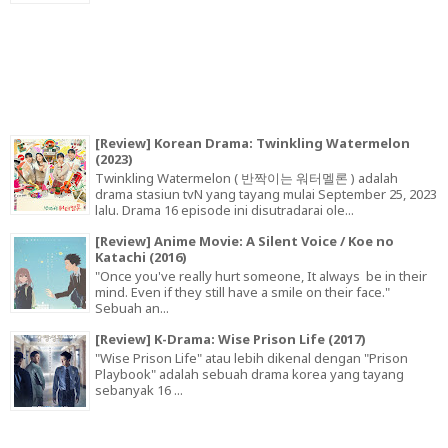
[Review] Korean Drama: Twinkling Watermelon
(2023)
Twinkling Watermelon ( 반짝이는 워터멜론 ) adalah
drama stasiun tvN yang tayang mulai September 25, 2023
lalu. Drama 16 episode ini disutradarai ole...
[Review] Anime Movie: A Silent Voice / Koe no
Katachi (2016)
"Once you've really hurt someone, It always be in their
mind. Even if they still have a smile on their face."
Sebuah an...
[Review] K-Drama: Wise Prison Life (2017)
"Wise Prison Life" atau lebih dikenal dengan "Prison
Playbook" adalah sebuah drama korea yang tayang
sebanyak 16 ...