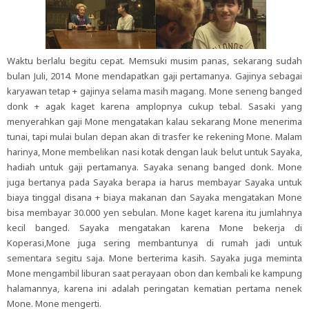
Waktu berlalu begitu cepat. Memsuki musim panas, sekarang sudah
bulan Juli, 2014. Mone mendapatkan gaji pertamanya. Gajinya sebagai
karyawan tetap + gajinya selama masih magang. Mone seneng banged
donk + agak kaget karena amplopnya cukup tebal. Sasaki yang
menyerahkan gaji Mone mengatakan kalau sekarang Mone menerima
tunai, tapi mulai bulan depan akan di trasfer ke rekening Mone. Malam
harinya, Mone membelikan nasi kotak dengan lauk belut untuk Sayaka,
hadiah untuk gaji pertamanya. Sayaka senang banged donk. Mone
juga bertanya pada Sayaka berapa ia harus membayar Sayaka untuk
biaya tinggal disana + biaya makanan dan Sayaka mengatakan Mone
bisa membayar 30.000 yen sebulan. Mone kaget karena itu jumlahnya
kecil banged. Sayaka mengatakan karena Mone bekerja di
Koperasi,Mone juga sering membantunya di rumah jadi untuk
sementara segitu saja. Mone berterima kasih. Sayaka juga meminta
Mone mengambil liburan saat perayaan obon dan kembali ke kampung
halamannya, karena ini adalah peringatan kematian pertama nenek
Mone. Mone mengerti.