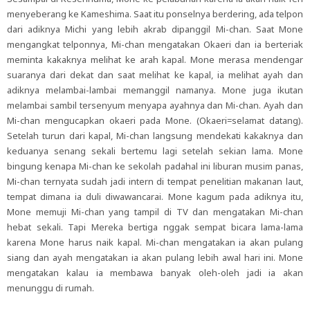
menyeberang ke Kameshima. Saat itu ponselnya berdering, ada telpon
dari adiknya Michi yang lebih akrab dipanggil Mi-chan. Saat Mone
mengangkat telponnya, Mi-chan mengatakan Okaeri dan ia berteriak
meminta kakaknya melihat ke arah kapal. Mone merasa mendengar
suaranya dari dekat dan saat melihat ke kapal, ia melihat ayah dan
adiknya melambai-lambai memanggil namanya. Mone juga ikutan
melambai sambil tersenyum menyapa ayahnya dan Mi-chan. Ayah dan
Mi-chan mengucapkan okaeri pada Mone. (Okaeri=selamat datang).
Setelah turun dari kapal, Mi-chan langsung mendekati kakaknya dan
keduanya senang sekali bertemu lagi setelah sekian lama. Mone
bingung kenapa Mi-chan ke sekolah padahal ini liburan musim panas,
Mi-chan ternyata sudah jadi intern di tempat penelitian makanan laut,
tempat dimana ia duli diwawancarai. Mone kagum pada adiknya itu,
Mone memuji Mi-chan yang tampil di TV dan mengatakan Mi-chan
hebat sekali. Tapi Mereka bertiga nggak sempat bicara lama-lama
karena Mone harus naik kapal. Mi-chan mengatakan ia akan pulang
siang dan ayah mengatakan ia akan pulang lebih awal hari ini. Mone
mengatakan kalau ia membawa banyak oleh-oleh jadi ia akan
menunggu di rumah.