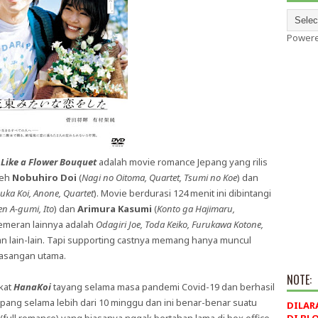
Power
 Like a Flower Bouquet
adalah movie romance Jepang yang rilis
leh
Nobuhiro Doi
(
Nagi no Oitoma, Quartet, Tsumi no Koe
) dan
suka Koi, Anone, Quartet
). Movie berdurasi 124 menit ini dibintangi
n A-gumi, Ito
) dan
Arimura Kasumi
(
Konto ga Hajimaru,
emeran lainnya adalah
Odagiri Joe, Toda Keiko, Furukawa Kotone,
n lain-lain. Tapi supporting castnya memang hanya muncul
 pasangan utama.
NOTE:
kat
HanaKoi
tayang selama masa pandemi Covid-19 dan berhasil
pang selama lebih dari 10 minggu dan ini benar-benar suatu
DILAR