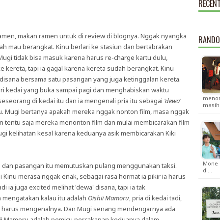
RECEN
ramen, makan ramen untuk di review di blognya. Nggak nyangka
RANDO
dah mau berangkat. Kinu berlari ke stasiun dan bertabrakan
ugi tidak bisa masuk karena harus re-charge kartu dulu,
ke kereta, tapi ia gagal karena kereta sudah berangkat. Kinu
 disana bersama satu pasangan yang juga ketinggalan kereta.
i kedai yang buka sampai pagi dan menghabiskan waktu
menon
eseorang di kedai itu dan ia mengenali pria itu sebagai
'dewa'
masi
itu. Mugi bertanya apakah mereka nggak nonton film, masa nggak
 tentu saja mereka menonton film dan mulai membicarakan film
ugi kelihatan kesal karena keduanya asik membicarakan Kiki
Mone 
a dan pasangan itu memutuskan pulang menggunakan taksi.
di…
Kinu merasa nggak enak, sebagai rasa hormat ia pikir ia harus
ia juga excited melihat 'dewa' disana, tapi ia tak
 mengatakan kalau itu adalah
Oishii Mamoru
, pria di kedai tadi,
 harus mengenalnya. Dan Mugi senang mendengarnya ada
ii Mamoru adalah pemicu percakapan keduanya dalam