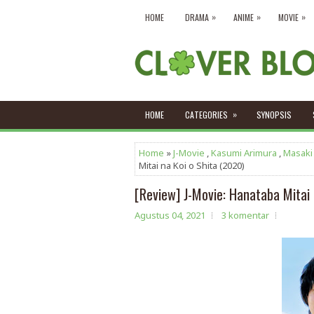
»
»
»
HOME
DRAMA
ANIME
MOVIE
»
HOME
CATEGORIES
SYNOPSIS
Home
»
J-Movie
,
Kasumi Arimura
,
Masaki
Mitai na Koi o Shita (2020)
[Review] J-Movie: Hanataba Mitai 
Agustus 04, 2021
3 komentar