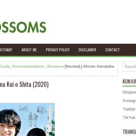
SITEMAP
ABOUT ME
PRIVACY POLICY
DISCLAIMER
CONTACT
 Suda
,
Recommendation
,
Review
» [Review] J-Movie: Hanataba
KUNJUN
na Koi o Shita (2020)
Shopee
Instag
Twitter
TikTok
TRANS