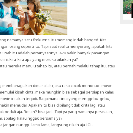
a yang namanya satu frekuensi itu memang indah banged. Kita
n orang seperti itu. Tapi saat realita menyerang, apakah kita
? Nah itu adalah pertanyaannya. Aku yakin banyak pasangan
ini, kira-kira apa yang mereka pikirkan ya?
tau mereka menuju tahap itu, atau pernah melalui tahap itu, atau
g membahagiakan dimasa lalu, aku rasa cocok menonton movie
u memulai kisah cinta, maka mungkin bisa sebagai persiapan kalau
m movie ini akan terjadi. Bagaimana cinta yang menggebu-gebu,
akin memudar. Apakah itu bisa dibilang tidak cinta lagi atau
 peduli aja. Bosan? bisa jadi. Tapi ya yang namanya perasaan,
, apalagi kalau nggak bersama ya?
a jangan nunggu lama-lama, langsung nikah aja LOL.