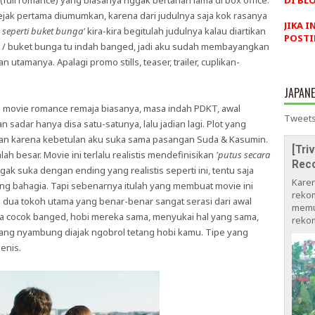
ull romance) yang biasanya nggak bertahan lama di box office.
DI BLO
jak pertama diumumkan, karena dari judulnya saja kok rasanya
JIKA I
a seperti buket bunga'
kira-kira begitulah judulnya kalau diartikan
POSTI
 / buket bunga tu indah banged, jadi aku sudah membayangkan
 utamanya. Apalagi promo stills, teaser, trailer, cuplikan-
JAPAN
ti movie romance remaja biasanya, masa indah PDKT, awal
Tweets
sadar hanya disa satu-satunya, lalu jadian lagi. Plot yang
ran karena kebetulan aku suka sama pasangan Suda & Kasumin.
[Tri
h besar. Movie ini terlalu realistis mendefinisikan
'putus secara
Rec
ak suka dengan ending yang realistis seperti ini, tentu saja
Kare
ng bahagia. Tapi sebenarnya itulah yang membuat movie ini
rekom
ta dua tokoh utama yang benar-benar sangat serasi dari awal
memu
a cocok banged, hobi mereka sama, menyukai hal yang sama,
rekom
g nyambung diajak ngobrol tetang hobi kamu. Tipe yang
jenis.