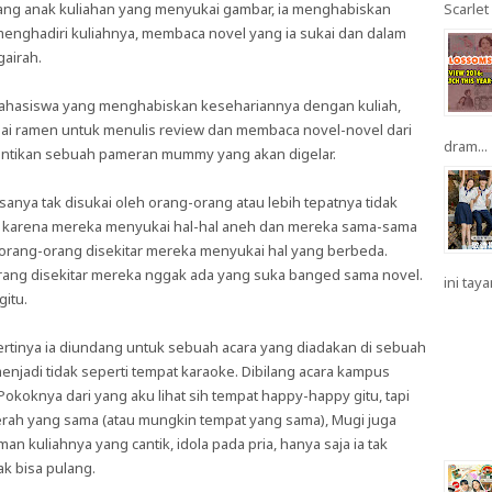
rang anak kuliahan yang menyukai gambar, ia menghabiskan
Scarlet 
nghadiri kuliahnya, membaca novel yang ia sukai dan dalam
gairah.
mahasiswa yang menghabiskan kesehariannya dengan kuliah,
dai ramen untuk menulis review dan membaca novel-novel dari
dram...
antikan sebuah pameran mummy yang akan digelar.
sanya tak disukai oleh orang-orang atau lebih tepatnya tidak
n karena mereka menyukai hal-hal aneh dan mereka sama-sama
 orang-orang disekitar mereka menyukai hal yang berbeda.
ang disekitar mereka nggak ada yang suka banged sama novel.
ini taya
gitu.
pertinya ia diundang untuk sebuah acara yang diadakan di sebuah
njadi tidak seperti tempat karaoke. Dibilang acara kampus
Pokoknya dari yang aku lihat sih tempat happy-happy gitu, tapi
aerah yang sama (atau mungkin tempat yang sama), Mugi juga
n kuliahnya yang cantik, idola pada pria, hanya saja ia tak
ak bisa pulang.