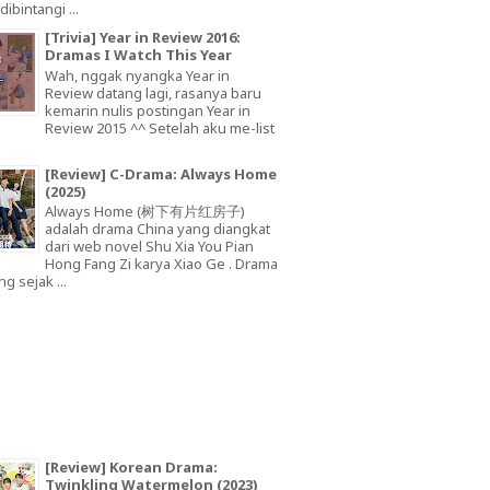
dibintangi ...
[Trivia] Year in Review 2016:
Dramas I Watch This Year
Wah, nggak nyangka Year in
Review datang lagi, rasanya baru
kemarin nulis postingan Year in
Review 2015 ^^ Setelah aku me-list
[Review] C-Drama: Always Home
(2025)
Always Home (树下有片红房子)
adalah drama China yang diangkat
dari web novel Shu Xia You Pian
Hong Fang Zi karya Xiao Ge . Drama
ng sejak ...
[Review] Korean Drama:
Twinkling Watermelon (2023)