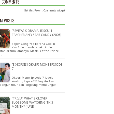
T COMMENTS
Get this
Recent Comments Widget
M POSTS
[REVIEW] K-DRAMA: BISCUIT
TEACHER AND STAR CANDY (2005)
Baper Gong Yoo karena Goblin
Kim Shin membuat aku ingin
ton drama lamanya. Meski, Coffee Prince
h…
[SINOPSIS] OKAERI MONE EPISODE
7
Okaeri Mone Episode 7: Lively
Working Figure***Pagi itu Ayah
bangun tidur dan langsung membunguk
[TRIVIA] WHAT'S CLOVER
BLOSSOMS WATCHING THIS
MONTH? (JUNE)