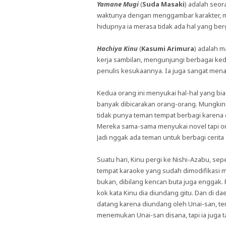
Yamane Mugi
(
Suda Masaki
) adalah seo
waktunya dengan menggambar karakter, me
hidupnya ia merasa tidak ada hal yang ber
Hachiya Kinu
(
Kasumi Arimura
) adalah 
kerja sambilan, mengunjungi berbagai ke
penulis kesukaannya. Ia juga sangat men
Kedua orang ini menyukai hal-hal yang bia
banyak dibicarakan orang-orang. Mungki
tidak punya teman tempat berbagi karena
Mereka sama-sama menyukai novel tapi or
Jadi nggak ada teman untuk berbagi cerita 
Suatu hari, Kinu pergi ke Nishi-Azabu, se
tempat karaoke yang sudah dimodifikasi me
bukan, dibilang kencan buta juga enggak. 
kok kata Kinu dia diundang gitu. Dan di d
datang karena diundang oleh Unai-san, tema
menemukan Unai-san disana, tapi ia juga t