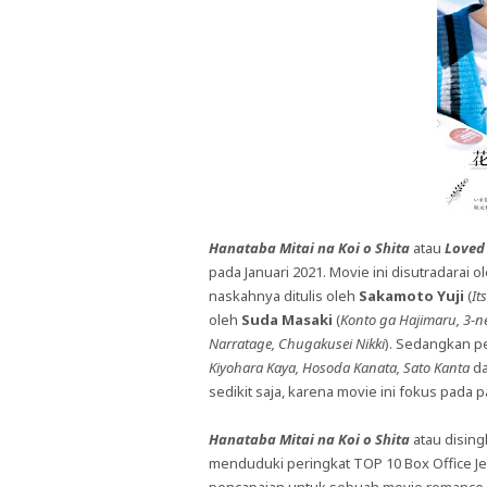
Hanataba Mitai na Koi o Shita
atau
Loved
pada Januari 2021. Movie ini disutradarai o
naskahnya ditulis oleh
Sakamoto Yuji
(
It
oleh
Suda Masaki
(
Konto ga Hajimaru, 3-ne
Narratage, Chugakusei Nikki
). Sedangkan p
Kiyohara Kaya, Hosoda Kanata, Sato Kanta
da
sedikit saja, karena movie ini fokus pada
Hanataba Mitai na Koi o Shita
atau dising
menduduki peringkat TOP 10 Box Office Je