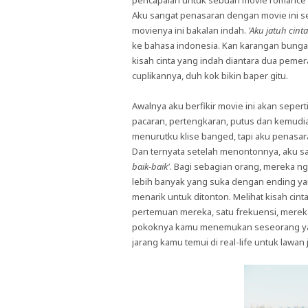
pencapaian untuk sebuah movie romance (f
Aku sangat penasaran dengan movie ini se
movienya ini bakalan indah.
'Aku jatuh cint
ke bahasa indonesia. Kan karangan bunga
kisah cinta yang indah diantara dua pemeran
cuplikannya, duh kok bikin baper gitu.
Awalnya aku berfikir movie ini akan seper
pacaran, pertengkaran, putus dan kemudian 
menurutku klise banged, tapi aku penasa
Dan ternyata setelah menontonnya, aku sala
baik-baik'
. Bagi sebagian orang, mereka ngg
lebih banyak yang suka dengan ending ya
menarik untuk ditonton. Melihat kisah cin
pertemuan mereka, satu frekuensi, merek
pokoknya kamu menemukan seseorang yan
jarang kamu temui di real-life untuk lawan 