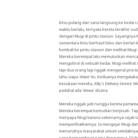
Kinu pulang dari sana langsung ke kedai 
waktu berlalu, ternyata kereta terakhir su
dengan Mugi di pintu stasiun. Sayangnya M
sementara Kinu berhasil lolos dan berlari 
kembali ke pintu stasiun dan melihat Mugi
Mereka berempat lalu memutuskan mencar
mengobrol di sebuah kedai. Mugi melihat s
tapi dua orang lagi nggak mengenal pria 
tahu siapa
'dewa'
itu. Keduanya mengatakan
kesukaan mereka,
Kiky's Delivery Service
. M
padahal ada 'dewa' disana.
Mereka nggak jadi nunggu kereta pertam
Mereka berempat kemudian berpisah. Tapi 
menyapa Mugi karena sebenarnya sejak tadi 
memperlihatkannya. Ia mengejar Mugi dan
menurutnya masyarakat umum setidaknya
yang berpemikiran sama dengannya. Oish