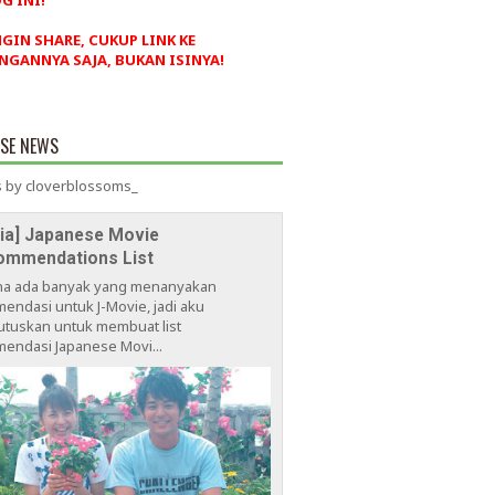
G INI!
NGIN SHARE, CUKUP LINK KE
NGANNYA SAJA, BUKAN ISINYA!
ESE NEWS
 by cloverblossoms_
via] Japanese Movie
ommendations List
na ada banyak yang menanyakan
endasi untuk J-Movie, jadi aku
tuskan untuk membuat list
endasi Japanese Movi...