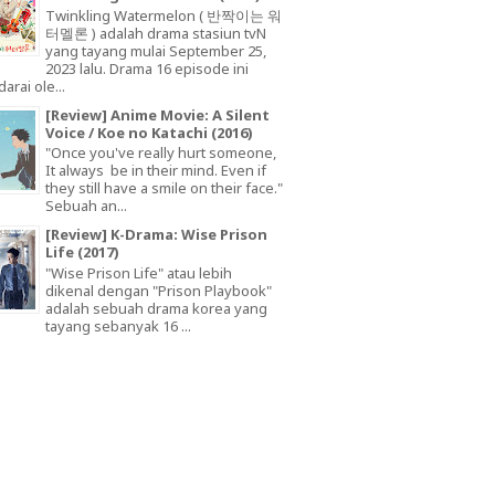
Twinkling Watermelon ( 반짝이는 워
터멜론 ) adalah drama stasiun tvN
yang tayang mulai September 25,
2023 lalu. Drama 16 episode ini
arai ole...
[Review] Anime Movie: A Silent
Voice / Koe no Katachi (2016)
"Once you've really hurt someone,
It always be in their mind. Even if
they still have a smile on their face."
Sebuah an...
[Review] K-Drama: Wise Prison
Life (2017)
"Wise Prison Life" atau lebih
dikenal dengan "Prison Playbook"
adalah sebuah drama korea yang
tayang sebanyak 16 ...