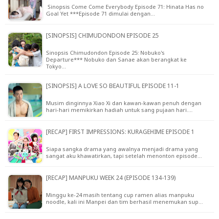
Sinopsis Come Come Everybody Episode 71: Hinata Has no
Goal Yet ***Episode 71 dimulai dengan…
[SINOPSIS] CHIMUDONDON EPISODE 25
Sinopsis Chimudondon Episode 25: Nobuko's
Departure*** Nobuko dan Sanae akan berangkat ke
Tokyo…
[SINOPSIS] A LOVE SO BEAUTIFUL EPISODE 11-1
Musim dinginnya Xiao Xi dan kawan-kawan penuh dengan
hari-hari memikirkan hadiah untuk sang pujaan hari.…
[RECAP] FIRST IMPRESSIONS: KURAGEHIME EPISODE 1
Siapa sangka drama yang awalnya menjadi drama yang
sangat aku khawatirkan, tapi setelah menonton episode…
[RECAP] MANPUKU WEEK 24 (EPISODE 134-139)
Minggu ke-24 masih tentang cup ramen alias manpuku
noodle, kali ini Manpei dan tim berhasil menemukan sup…