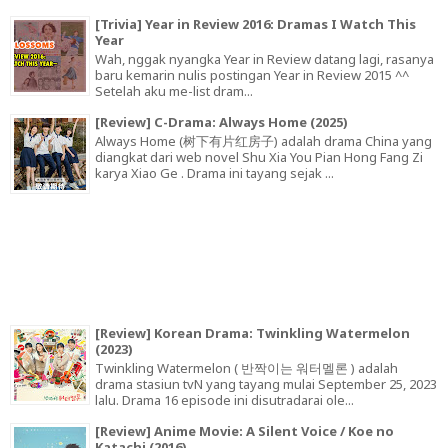
[Trivia] Year in Review 2016: Dramas I Watch This
Year
Wah, nggak nyangka Year in Review datang lagi, rasanya
baru kemarin nulis postingan Year in Review 2015 ^^
Setelah aku me-list dram...
[Review] C-Drama: Always Home (2025)
Always Home (树下有片红房子) adalah drama China yang
diangkat dari web novel Shu Xia You Pian Hong Fang Zi
karya Xiao Ge . Drama ini tayang sejak ...
[Review] Korean Drama: Twinkling Watermelon
(2023)
Twinkling Watermelon ( 반짝이는 워터멜론 ) adalah
drama stasiun tvN yang tayang mulai September 25, 2023
lalu. Drama 16 episode ini disutradarai ole...
[Review] Anime Movie: A Silent Voice / Koe no
Katachi (2016)