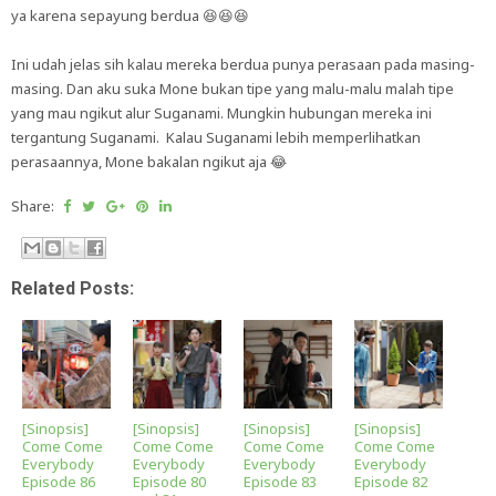
ya karena sepayung berdua 😆😆😆
Ini udah jelas sih kalau mereka berdua punya perasaan pada masing-
masing. Dan aku suka Mone bukan tipe yang malu-malu malah tipe
yang mau ngikut alur Suganami. Mungkin hubungan mereka ini
tergantung Suganami. Kalau Suganami lebih memperlihatkan
perasaannya, Mone bakalan ngikut aja 😂
Share:
Related Posts:
[Sinopsis]
[Sinopsis]
[Sinopsis]
[Sinopsis]
Come Come
Come Come
Come Come
Come Come
Everybody
Everybody
Everybody
Everybody
Episode 86
Episode 80
Episode 83
Episode 82