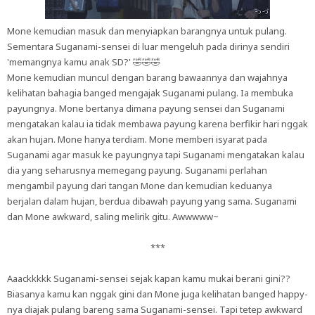
Mone kemudian masuk dan menyiapkan barangnya untuk pulang.
Sementara Suganami-sensei di luar mengeluh pada dirinya sendiri
'memangnya kamu anak SD?' 🤣🤣🤣
Mone kemudian muncul dengan barang bawaannya dan wajahnya
kelihatan bahagia banged mengajak Suganami pulang. Ia membuka
payungnya. Mone bertanya dimana payung sensei dan Suganami
mengatakan kalau ia tidak membawa payung karena berfikir hari nggak
akan hujan. Mone hanya terdiam. Mone memberi isyarat pada
Suganami agar masuk ke payungnya tapi Suganami mengatakan kalau
dia yang seharusnya memegang payung. Suganami perlahan
mengambil payung dari tangan Mone dan kemudian keduanya
berjalan dalam hujan, berdua dibawah payung yang sama. Suganami
dan Mone awkward, saling melirik gitu. Awwwww~
***
Aaackkkkk Suganami-sensei sejak kapan kamu mukai berani gini??
Biasanya kamu kan nggak gini dan Mone juga kelihatan banged happy-
nya diajak pulang bareng sama Suganami-sensei. Tapi tetep awkward