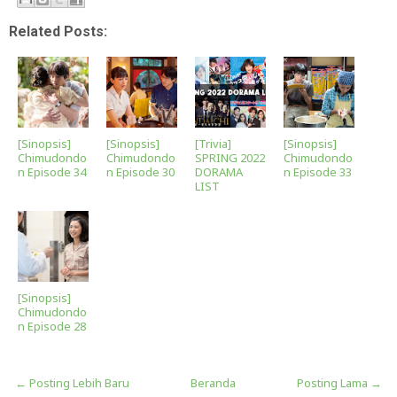
Related Posts:
[Sinopsis]
[Sinopsis]
[Trivia]
[Sinopsis]
Chimudondo
Chimudondo
SPRING 2022
Chimudondo
n Episode 34
n Episode 30
DORAMA
n Episode 33
LIST
[Sinopsis]
Chimudondo
n Episode 28
← Posting Lebih Baru
Beranda
Posting Lama →