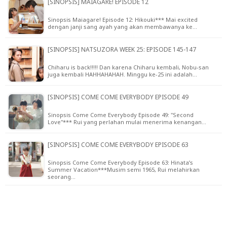
[SINOPSIS] MAIAGARE! EPISODE 12
Sinopsis Maiagare! Episode 12: Hikouki*** Mai excited
dengan janji sang ayah yang akan membawanya ke…
[SINOPSIS] NATSUZORA WEEK 25: EPISODE 145-147
Chiharu is back!!!!! Dan karena Chiharu kembali, Nobu-san
juga kembali HAHHAHAHAH. Minggu ke-25 ini adalah…
[SINOPSIS] COME COME EVERYBODY EPISODE 49
Sinopsis Come Come Everybody Episode 49: "Second
Love"*** Rui yang perlahan mulai menerima kenangan…
[SINOPSIS] COME COME EVERYBODY EPISODE 63
Sinopsis Come Come Everybody Episode 63: Hinata’s
Summer Vacation***Musim semi 1965, Rui melahirkan
seorang…