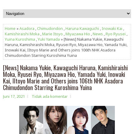
Home
»
Asadora
,
Chimudondon
,
Haruna Kawaguchi
,
Inowaki Kai
,
Kamishiraishi Moka
,
Marie Itoyo
,
Miyazawa Hio
,
News
,
Ryo Ryusei
,
Yuina Kuroshima
,
Yuki Yamada
» [News] Nakama Yukie, Kawaguchi
Haruna, Kamishiraishi Moka, Ryusei Ryo, Miyazawa Hio, Yamada Yuki,
Inowaki Kai, IItoyo Marie and Others joins 106th NHK Asadora
Chimudondon Starring Kuroshima Yuina
[News] Nakama Yukie, Kawaguchi Haruna, Kamishiraishi
Moka, Ryusei Ryo, Miyazawa Hio, Yamada Yuki, Inowaki
Kai, IItoyo Marie and Others joins 106th NHK Asadora
Chimudondon Starring Kuroshima Yuina
Juni 17, 2021
Tidak ada komentar