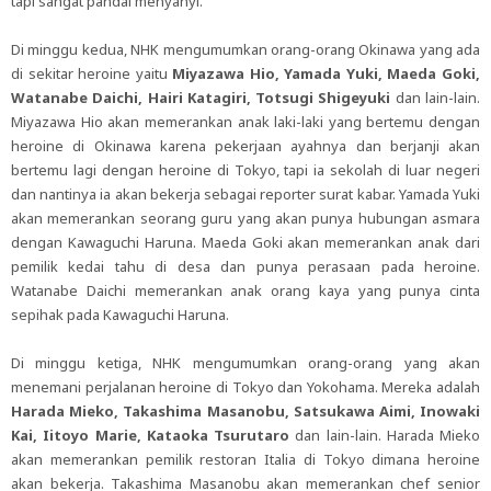
tapi sangat pandai menyanyi.
Di minggu kedua, NHK mengumumkan orang-orang Okinawa yang ada
di sekitar heroine yaitu
Miyazawa Hio, Yamada Yuki, Maeda Goki,
Watanabe Daichi, Hairi Katagiri, Totsugi Shigeyuki
dan lain-lain.
Miyazawa Hio akan memerankan anak laki-laki yang bertemu dengan
heroine di Okinawa karena pekerjaan ayahnya dan berjanji akan
bertemu lagi dengan heroine di Tokyo, tapi ia sekolah di luar negeri
dan nantinya ia akan bekerja sebagai reporter surat kabar. Yamada Yuki
akan memerankan seorang guru yang akan punya hubungan asmara
dengan Kawaguchi Haruna. Maeda Goki akan memerankan anak dari
pemilik kedai tahu di desa dan punya perasaan pada heroine.
Watanabe Daichi memerankan anak orang kaya yang punya cinta
sepihak pada Kawaguchi Haruna.
Di minggu ketiga, NHK mengumumkan orang-orang yang akan
menemani perjalanan heroine di Tokyo dan Yokohama. Mereka adalah
Harada Mieko, Takashima Masanobu, Satsukawa Aimi, Inowaki
Kai, Iitoyo Marie, Kataoka Tsurutaro
dan lain-lain. Harada Mieko
akan memerankan pemilik restoran Italia di Tokyo dimana heroine
akan bekerja. Takashima Masanobu akan memerankan chef senior