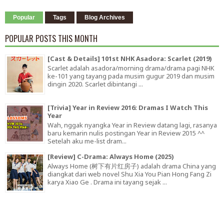
Popular
Tags
Blog Archives
POPULAR POSTS THIS MONTH
[Cast & Details] 101st NHK Asadora: Scarlet (2019)
Scarlet adalah asadora/morning drama/drama pagi NHK
ke-101 yang tayang pada musim gugur 2019 dan musim
dingin 2020. Scarlet dibintangi ...
[Trivia] Year in Review 2016: Dramas I Watch This
Year
Wah, nggak nyangka Year in Review datang lagi, rasanya
baru kemarin nulis postingan Year in Review 2015 ^^
Setelah aku me-list dram...
[Review] C-Drama: Always Home (2025)
Always Home (树下有片红房子) adalah drama China yang
diangkat dari web novel Shu Xia You Pian Hong Fang Zi
karya Xiao Ge . Drama ini tayang sejak ...