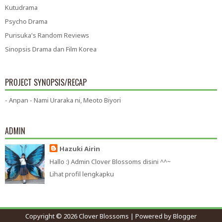
Kutudrama
Psycho Drama
Purisuka's Random Reviews
Sinopsis Drama dan Film Korea
PROJECT SYNOPSIS/RECAP
- Anpan - Nami Uraraka ni, Meoto Biyori
ADMIN
Hazuki Airin
Hallo :) Admin Clover Blossoms disini ^^~
Lihat profil lengkapku
Copyright ©
2026
Clover Blossoms
| Powered by
Blogger