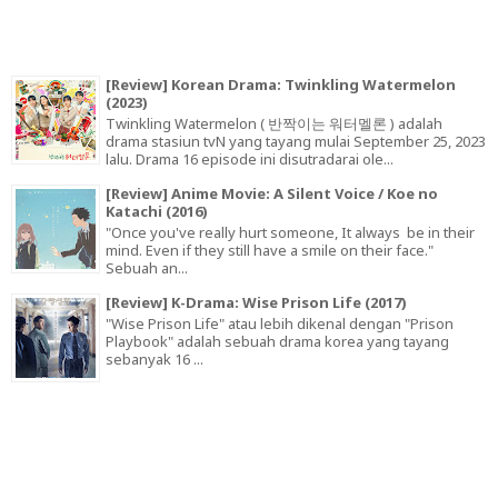
[Review] Korean Drama: Twinkling Watermelon
(2023)
Twinkling Watermelon ( 반짝이는 워터멜론 ) adalah
drama stasiun tvN yang tayang mulai September 25, 2023
lalu. Drama 16 episode ini disutradarai ole...
[Review] Anime Movie: A Silent Voice / Koe no
Katachi (2016)
"Once you've really hurt someone, It always be in their
mind. Even if they still have a smile on their face."
Sebuah an...
[Review] K-Drama: Wise Prison Life (2017)
"Wise Prison Life" atau lebih dikenal dengan "Prison
Playbook" adalah sebuah drama korea yang tayang
sebanyak 16 ...