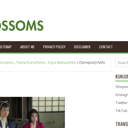
SITEMAP
ABOUT ME
PRIVACY POLICY
DISCLAIMER
CONTACT
Sinopsis
,
Yuina Kuroshima
,
Yuya Matsushita
» [Sinopsis] Ashi
KUNJUN
Shopee
Instag
Twitter
TikTok
TRANS