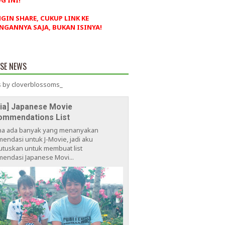
G INI!
NGIN SHARE, CUKUP LINK KE
NGANNYA SAJA, BUKAN ISINYA!
ESE NEWS
 by cloverblossoms_
via] Japanese Movie
ommendations List
na ada banyak yang menanyakan
endasi untuk J-Movie, jadi aku
tuskan untuk membuat list
endasi Japanese Movi...