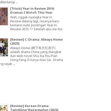
dibintangi ...
[Trivia] Year in Review 2016:
Dramas I Watch This Year
Wah, nggak nyangka Year in
Review datang lagi, rasanya baru
kemarin nulis postingan Year in
Review 2015 ^^ Setelah aku me-list
[Review] C-Drama: Always Home
(2025)
Always Home (树下有片红房子)
adalah drama China yang diangkat
dari web novel Shu Xia You Pian
Hong Fang Zi karya Xiao Ge . Drama
ng sejak ...
[Review] Korean Drama:
Twinkling Watermelon (2023)