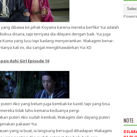
Power
i yang dibawa ke pihak Koyama karena mereka berfikir Yui adalah
disiksa disana, tapi ternyata dia dilayani dengan baik. Yui juga
 Kuma yang lucu tapi kadang menyeramkan. Wakagimi benar-
tanya kali ini, dia sangat mengkhawatirkan Yui XD
psis Ashi Girl Episode 10
uteri Ako yang belum juga kembali ke kastil, tapi yang bisa
mereka tidak tahu kemana keduanya pergi.
akan puteri Ako sudah kembali, Wakagimi dan dayang puteri
NOTE:
enakan pakaian Yui.
auan yang ia buat, ia langsung bersujud dihadapan Wakagimi
DILAR