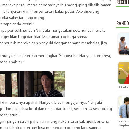
RECEN
adi mereka pergi, meski sebenarnya ibu menguping dibalik kamar.
 ia tanyakan dan menceritakan kalau puteri Ako diserang
ereka salah tangkap orang.
RANDO
u kenapa anda kesini?
iapa penculik itu dan Nariyuki mengatakan setahunya mereka
ingin klan Hagi dan klan Matsumaru bekerja sama.
menyuruh mereka dan Nariyuki dengan tenang membalas, jika
hunya kalau mereka menangkan Yuinosuke. Nariyuki bertanya,
ngan anak itu?
satu 
dan bertanya apakah Nariyuki bisa mengajarinya. Nariyuki
ng, sejak ia kecil dan diusir dari kastil, setelah itu seseorang
g teracuni.
gimi jangan salah paham, ia mengatakan itu untuk memberitahu
sebaga
Septe
ng ia tak akan pernah bisa memegang pedang lagi, sampai