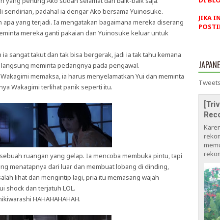
DI BLO
 yang penting Ako sudah selamat dan baik-baik saja.
 sendirian, padahal ia dengar Ako bersama Yuinosuke.
JIKA I
apa yang terjadi. Ia mengatakan bagaimana mereka diserang
POSTI
minta mereka ganti pakaian dan Yuinosuke keluar untuk
a sangat takut dan tak bisa bergerak, jadi ia tak tahu kemana
JAPAN
i langsung meminta pedangnya pada pengawal.
 Wakagimi memaksa, ia harus menyelamatkan Yui dan meminta
Tweets
a Wakagimi terlihat panik seperti itu.
[Tri
Rec
Kare
rekom
memu
rekom
 disebuah ruangan yang gelap. Ia mencoba membuka pintu, tapi
ang menatapnya dari luar dan membuat lobang di dinding,
salah lihat dan mengintip lagi, pria itu memasang wajah
i shock dan terjatuh LOL.
Zashikiwarashi HAHAHAHAHAH.