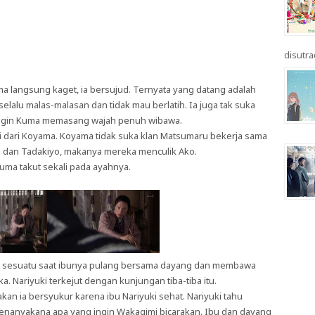
disutrad
ma langsung kaget, ia bersujud. Ternyata yang datang adalah
alu malas-malasan dan tidak mau berlatih. Ia juga tak suka
 ingin Kuma memasang wajah penuh wibawa.
i dari Koyama. Koyama tidak suka klan Matsumaru bekerja sama
 dan Tadakiyo, makanya mereka menculik Ako.
ma takut sekali pada ayahnya.
t sesuatu saat ibunya pulang bersama dayang dan membawa
 Nariyuki terkejut dengan kunjungan tiba-tiba itu.
an ia bersyukur karena ibu Nariyuki sehat. Nariyuki tahu
menanyakana apa yang ingin Wakagimi bicarakan. Ibu dan dayang