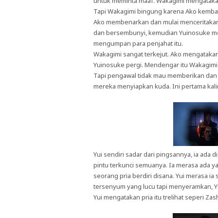
untuk meminta maaf. Wakagimi mengatakan
Tapi Wakagimi bingung karena Ako kembali
Ako membenarkan dan mulai menceritakan 
dan bersembunyi, kemudian Yuinosuke me
mengumpan para penjahat itu.
Wakagimi sangat terkejut. Ako mengatakan i
Yuinosuke pergi. Mendengar itu Wakagim
Tapi pengawal tidak mau memberikan dan
mereka menyiapkan kuda. Ini pertama kaliny
Yui sendiri sadar dari pingsannya, ia ada
pintu terkunci semuanya. Ia merasa ada y
seorang pria berdiri disana. Yui merasa ia 
tersenyum yang lucu tapi menyeramkan, Yu
Yui mengatakan pria itu trelihat seperi 