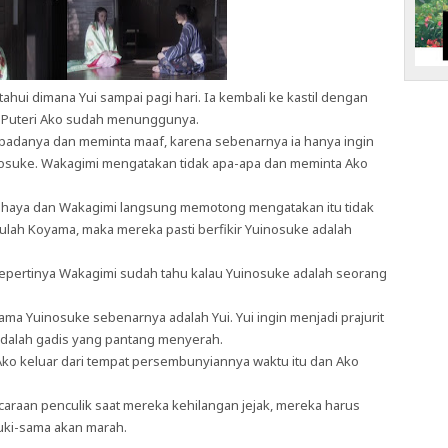
ahui dimana Yui sampai pagi hari. Ia kembali ke kastil dengan
. Puteri Ako sudah menunggunya.
padanya dan meminta maaf, karena sebenarnya ia hanya ingin
uinosuke. Wakagimi mengatakan tidak apa-apa dan meminta Ako
ahaya dan Wakagimi langsung memotong mengatakan itu tidak
i ulah Koyama, maka mereka pasti berfikir Yuinosuke adalah
pertinya Wakagimi sudah tahu kalau Yuinosuke adalah seorang
 Yuinosuke sebenarnya adalah Yui. Yui ingin menjadi prajurit
adalah gadis yang pantang menyerah.
o keluar dari tempat persembunyiannya waktu itu dan Ako
araan penculik saat mereka kehilangan jejak, mereka harus
uki-sama akan marah.