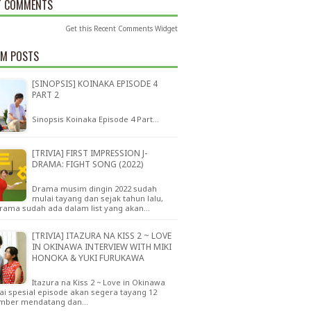
T COMMENTS
Get this
Recent Comments Widget
M POSTS
[SINOPSIS] KOINAKA EPISODE 4
PART 2
Sinopsis Koinaka Episode 4 Part…
[TRIVIA] FIRST IMPRESSION J-
DRAMA: FIGHT SONG (2022)
Drama musim dingin 2022 sudah
mulai tayang dan sejak tahun lalu,
drama sudah ada dalam list yang akan…
[TRIVIA] ITAZURA NA KISS 2 ~ LOVE
IN OKINAWA INTERVIEW WITH MIKI
HONOKA & YUKI FURUKAWA
Itazura na Kiss 2 ~ Love in Okinawa
i spesial episode akan segera tayang 12
mber mendatang dan…