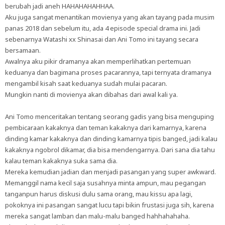
berubah jadi aneh HAHAHAHAHHAA.
Aku juga sangat menantikan movienya yang akan tayang pada musim
panas 2018 dan sebelum itu, ada 4 episode special drama ini. Jadi
sebenarnya Watashi xx Shinasai dan Ani Tomo ini tayang secara
bersamaan.
Awalnya aku pikir dramanya akan memperlihatkan pertemuan
keduanya dan bagimana proses pacarannya, tapi ternyata dramanya
mengambil kisah saat keduanya sudah mulai pacaran.
Mungkin nanti di movienya akan dibahas dari awal kali ya.
Ani Tomo menceritakan tentang seorang gadis yang bisa menguping
pembicaraan kakaknya dan teman kakaknya dari kamarnya, karena
dinding kamar kakaknya dan dinding kamarnya tipis banged, jadi kalau
kakaknya ngobrol dikamar, dia bisa mendengarnya. Dari sana dia tahu
kalau teman kakaknya suka sama dia.
Mereka kemudian jadian dan menjadi pasangan yang super awkward.
Memanggil nama kecil saja susahnya minta ampun, mau pegangan
tanganpun harus diskusi dulu sama orang, mau kissu apa lagi,
pokoknya ini pasangan sangat lucu tapi bikin frustasi juga sih, karena
mereka sangat lamban dan malu-malu banged hahhahahaha.