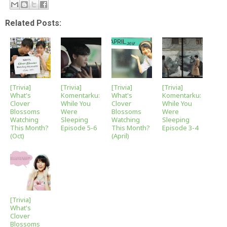
Related Posts:
[Trivia]
[Trivia]
[Trivia]
[Trivia]
What's
Komentarku:
What's
Komentarku:
Clover
While You
Clover
While You
Blossoms
Were
Blossoms
Were
Watching
Sleeping
Watching
Sleeping
This Month?
Episode 5-6
This Month?
Episode 3-4
(Oct)
(April)
[Trivia]
What's
Clover
Blossoms