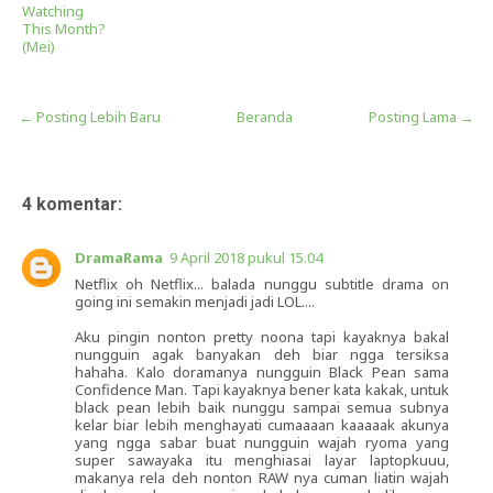
Watching
This Month?
(Mei)
← Posting Lebih Baru
Beranda
Posting Lama →
4 komentar:
DramaRama
9 April 2018 pukul 15.04
Netflix oh Netflix... balada nunggu subtitle drama on
going ini semakin menjadi jadi LOL....
Aku pingin nonton pretty noona tapi kayaknya bakal
nungguin agak banyakan deh biar ngga tersiksa
hahaha. Kalo doramanya nungguin Black Pean sama
Confidence Man. Tapi kayaknya bener kata kakak, untuk
black pean lebih baik nunggu sampai semua subnya
kelar biar lebih menghayati cumaaaan kaaaaak akunya
yang ngga sabar buat nungguin wajah ryoma yang
super sawayaka itu menghiasai layar laptopkuuu,
makanya rela deh nonton RAW nya cuman liatin wajah