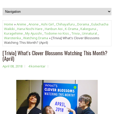
Home
»
Anime
,
Anone
,
Ashi Girl
,
Chihayafuru
,
Dorama
,
Eulachacha
Waikiki
,
Hana Nochi Hare
,
Hanbun Aoi
,
K-Drama
,
Kakegurui
,
Kuragehime
,
My Ajusshi
,
Todome no Kiss
,
Trivia
,
Unnatural
,
Warotenka
,
Watching Drama
» [Trivia] What's Clover Blossoms
Watching This Month? (April)
[Trivia] What's Clover Blossoms Watching This Month?
(April)
April 08, 2018
4 komentar