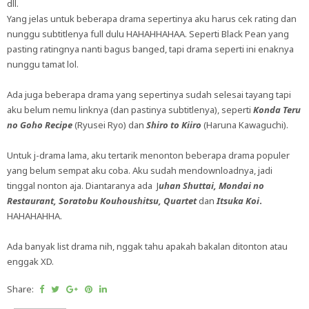
dll.
Yang jelas untuk beberapa drama sepertinya aku harus cek rating dan
nunggu subtitlenya full dulu HAHAHHAHAA. Seperti Black Pean yang
pasting ratingnya nanti bagus banged, tapi drama seperti ini enaknya
nunggu tamat lol.
Ada juga beberapa drama yang sepertinya sudah selesai tayang tapi
aku belum nemu linknya (dan pastinya subtitlenya), seperti
Konda Teru
no Goho Recipe
(Ryusei Ryo) dan
Shiro to Kiiro
(Haruna Kawaguchi).
Untuk j-drama lama, aku tertarik menonton beberapa drama populer
yang belum sempat aku coba. Aku sudah mendownloadnya, jadi
tinggal nonton aja. Diantaranya ada J
uhan Shuttai, Mondai no
Restaurant, Soratobu Kouhoushitsu, Quartet
dan
Itsuka Koi
.
HAHAHAHHA.
Ada banyak list drama nih, nggak tahu apakah bakalan ditonton atau
enggak XD.
Share: