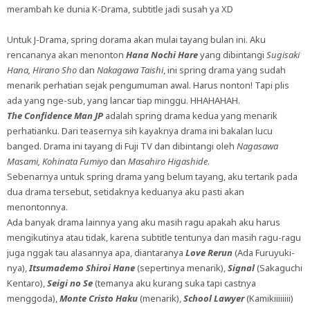
merambah ke dunia K-Drama, subtitle jadi susah ya XD
Untuk J-Drama, spring dorama akan mulai tayang bulan ini. Aku
rencananya akan menonton
Hana Nochi Hare
yang dibintangi
Sugisaki
Hana, Hirano Sho
dan
Nakagawa Taishi
, ini spring drama yang sudah
menarik perhatian sejak pengumuman awal. Harus nonton! Tapi plis
ada yang nge-sub, yang lancar tiap minggu. HHAHAHAH.
The Confidence Man JP
adalah spring drama kedua yang menarik
perhatianku. Dari teasernya sih kayaknya drama ini bakalan lucu
banged. Drama ini tayang di Fuji TV dan dibintangi oleh
Nagasawa
Masami, Kohinata Fumiyo
dan
Masahiro Higashide
.
Sebenarnya untuk spring drama yang belum tayang, aku tertarik pada
dua drama tersebut, setidaknya keduanya aku pasti akan
menontonnya.
Ada banyak drama lainnya yang aku masih ragu apakah aku harus
mengikutinya atau tidak, karena subtitle tentunya dan masih ragu-ragu
juga nggak tau alasannya apa, diantaranya
Love Rerun
(Ada Furuyuki-
nya),
Itsumademo Shiroi Hane
(sepertinya menarik),
Signal
(Sakaguchi
Kentaro),
Seigi no Se
(temanya aku kurang suka tapi castnya
menggoda),
Monte Cristo Haku
(menarik),
School Lawyer
(Kamikiiiiiiii)