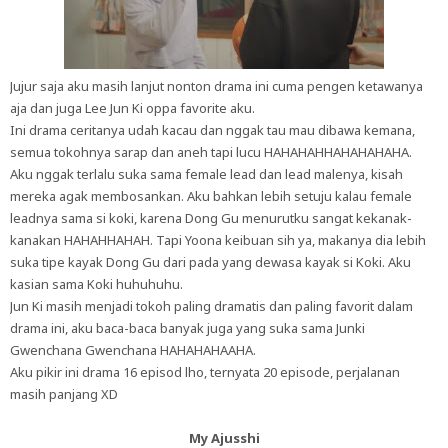
Jujur saja aku masih lanjut nonton drama ini cuma pengen ketawanya
aja dan juga Lee Jun Ki oppa favorite aku.
Ini drama ceritanya udah kacau dan nggak tau mau dibawa kemana,
semua tokohnya sarap dan aneh tapi lucu HAHAHAHHAHAHAHAHA.
Aku nggak terlalu suka sama female lead dan lead malenya, kisah
mereka agak membosankan. Aku bahkan lebih setuju kalau female
leadnya sama si koki, karena Dong Gu menurutku sangat kekanak-
kanakan HAHAHHAHAH. Tapi Yoona keibuan sih ya, makanya dia lebih
suka tipe kayak Dong Gu dari pada yang dewasa kayak si Koki. Aku
kasian sama Koki huhuhuhu.
Jun Ki masih menjadi tokoh paling dramatis dan paling favorit dalam
drama ini, aku baca-baca banyak juga yang suka sama Junki
Gwenchana Gwenchana HAHAHAHAAHA.
Aku pikir ini drama 16 episod lho, ternyata 20 episode, perjalanan
masih panjang XD
My Ajusshi