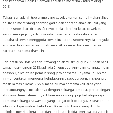
dari ketiganya. Bagiku, Sorayori adalah anime terbaik musim dingin
2018.
Takagi-san adalah tipe anime yang cocok ditonton sambil makan. Slice
of Life anime tentang seorang gadis dan seorang anak laki-laki yang
duduk sebelahan dikelas. Si cowok selalu berfikir kalau cewek itu
sering mengerjainya dan dia selalu waspada meski kalah terus.
Padahal si cewek menggoda cowok itu karena sebenarnya ia menyukai
si cowok, tapi cowoknya nggak peka. Aku sampai baca manganya
karena suka sama drama ini.
San-gatsu no Lion Season 2 tayang sejak musim gugur 2017 dan baru
tamat musim dingin 2018, jadi ada 24 episode. Anime ini kelanjutan dari
season 1, slice of life pemain shogi pro bernama Kiriyama Rei. Anime
ini menceritakan mengenai kehidupannya sebagai pemain shogi pro
meski ia masih kelas 2 SMA, masa lalunya bersama keluarga yang
menampungnya, masalahnya dengan keluarga tersebut, pertandingan
shoginya, teman-temannya di komunitas shogi, juga kehidupannya
bersama keluarga Kawamoto yang sangat baik padanya. Di season 2 ini
kita juga diajak melihat kehidupan Kawamoto Hinata yang dibully di
sekolah, meski ia ketakutan dan sedih, tapi ia tidak merasa apa yang ia