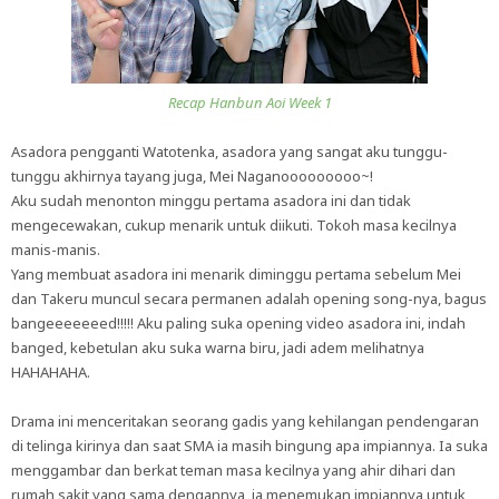
Recap Hanbun Aoi Week 1
Asadora pengganti Watotenka, asadora yang sangat aku tunggu-
tunggu akhirnya tayang juga, Mei Naganooooooooo~!
Aku sudah menonton minggu pertama asadora ini dan tidak
mengecewakan, cukup menarik untuk diikuti. Tokoh masa kecilnya
manis-manis.
Yang membuat asadora ini menarik diminggu pertama sebelum Mei
dan Takeru muncul secara permanen adalah opening song-nya, bagus
bangeeeeeeed!!!!! Aku paling suka opening video asadora ini, indah
banged, kebetulan aku suka warna biru, jadi adem melihatnya
HAHAHAHA.
Drama ini menceritakan seorang gadis yang kehilangan pendengaran
di telinga kirinya dan saat SMA ia masih bingung apa impiannya. Ia suka
menggambar dan berkat teman masa kecilnya yang ahir dihari dan
rumah sakit yang sama dengannya, ia menemukan impiannya untuk