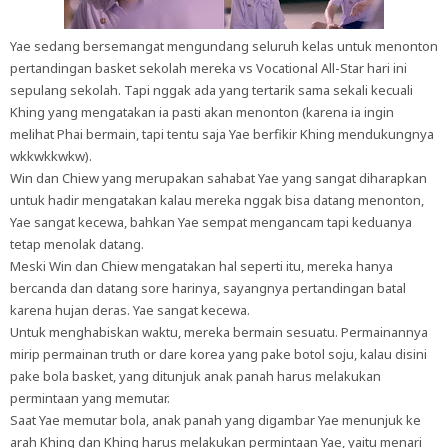
Yae sedang bersemangat mengundang seluruh kelas untuk menonton
pertandingan basket sekolah mereka vs Vocational All-Star hari ini
sepulang sekolah. Tapi nggak ada yang tertarik sama sekali kecuali
Khing yang mengatakan ia pasti akan menonton (karena ia ingin
melihat Phai bermain, tapi tentu saja Yae berfikir Khing mendukungnya
wkkwkkwkw).
Win dan Chiew yang merupakan sahabat Yae yang sangat diharapkan
untuk hadir mengatakan kalau mereka nggak bisa datang menonton,
Yae sangat kecewa, bahkan Yae sempat mengancam tapi keduanya
tetap menolak datang.
Meski Win dan Chiew mengatakan hal seperti itu, mereka hanya
bercanda dan datang sore harinya, sayangnya pertandingan batal
karena hujan deras. Yae sangat kecewa.
Untuk menghabiskan waktu, mereka bermain sesuatu. Permainannya
mirip permainan truth or dare korea yang pake botol soju, kalau disini
pake bola basket, yang ditunjuk anak panah harus melakukan
permintaan yang memutar.
Saat Yae memutar bola, anak panah yang digambar Yae menunjuk ke
arah Khing dan Khing harus melakukan permintaan Yae, yaitu menari