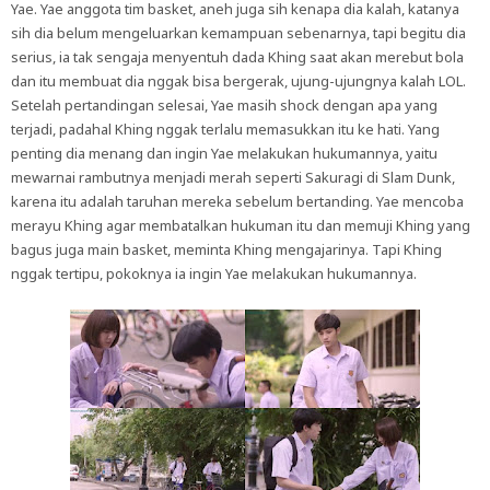
Yae. Yae anggota tim basket, aneh juga sih kenapa dia kalah, katanya
sih dia belum mengeluarkan kemampuan sebenarnya, tapi begitu dia
serius, ia tak sengaja menyentuh dada Khing saat akan merebut bola
dan itu membuat dia nggak bisa bergerak, ujung-ujungnya kalah LOL.
Setelah pertandingan selesai, Yae masih shock dengan apa yang
terjadi, padahal Khing nggak terlalu memasukkan itu ke hati. Yang
penting dia menang dan ingin Yae melakukan hukumannya, yaitu
mewarnai rambutnya menjadi merah seperti Sakuragi di Slam Dunk,
karena itu adalah taruhan mereka sebelum bertanding. Yae mencoba
merayu Khing agar membatalkan hukuman itu dan memuji Khing yang
bagus juga main basket, meminta Khing mengajarinya. Tapi Khing
nggak tertipu, pokoknya ia ingin Yae melakukan hukumannya.