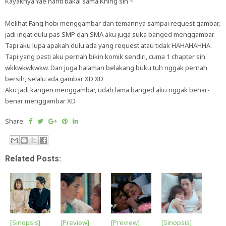
Kayaknya Yae nanti bakal sama Khing sih ~
Melihat Fang hobi menggambar dan temannya sampai request gambar,
jadi ingat dulu pas SMP dan SMA aku juga suka banged menggambar.
Tapi aku lupa apakah dulu ada yang request atau tidak HAHAHAHHA.
Tapi yang pasti aku pernah bikin komik sendiri, cuma 1 chapter sih
wkkwkwkwkw. Dan juga halaman belakang buku tuh nggak pernah
bersih, selalu ada gambar XD XD
Aku jadi kangen menggambar, udah lama banged aku nggak benar-
benar menggambar XD
Share:
Related Posts:
[Sinopsis]
[Preview]
[Preview]
[Sinopsis]