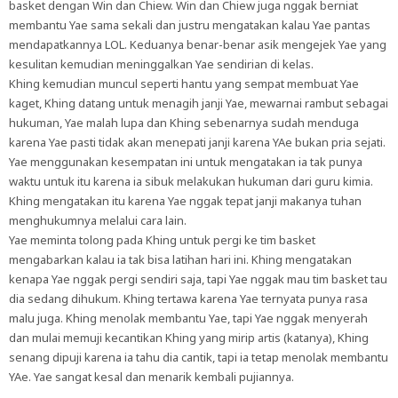
basket dengan Win dan Chiew. Win dan Chiew juga nggak berniat
membantu Yae sama sekali dan justru mengatakan kalau Yae pantas
mendapatkannya LOL. Keduanya benar-benar asik mengejek Yae yang
kesulitan kemudian meninggalkan Yae sendirian di kelas.
Khing kemudian muncul seperti hantu yang sempat membuat Yae
kaget, Khing datang untuk menagih janji Yae, mewarnai rambut sebagai
hukuman, Yae malah lupa dan Khing sebenarnya sudah menduga
karena Yae pasti tidak akan menepati janji karena YAe bukan pria sejati.
Yae menggunakan kesempatan ini untuk mengatakan ia tak punya
waktu untuk itu karena ia sibuk melakukan hukuman dari guru kimia.
Khing mengatakan itu karena Yae nggak tepat janji makanya tuhan
menghukumnya melalui cara lain.
Yae meminta tolong pada Khing untuk pergi ke tim basket
mengabarkan kalau ia tak bisa latihan hari ini. Khing mengatakan
kenapa Yae nggak pergi sendiri saja, tapi Yae nggak mau tim basket tau
dia sedang dihukum. Khing tertawa karena Yae ternyata punya rasa
malu juga. Khing menolak membantu Yae, tapi Yae nggak menyerah
dan mulai memuji kecantikan Khing yang mirip artis (katanya), Khing
senang dipuji karena ia tahu dia cantik, tapi ia tetap menolak membantu
YAe. Yae sangat kesal dan menarik kembali pujiannya.