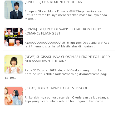
[SINOPSIS] OKAERI MONE EPISODE 66
Sinopsis Okaeri Mone Episode 66***Suganami-sensei
untuk pertama kalinya menceritakan masa lalunya pada
Mone.…
[TRIVIA] RYU JUN YEOL V-APP SPECIAL FROM LUCKY
ROMANCE FILMING SET
KYAAAAAAAAAAAAAAAAAAa!!!!!!!! Jun Yeol Oppa ada di V-App
lagi *menangis terharu* Masih jelas di ingatan…
[NEWS] SUGISAKI HANA CHOSEN AS HEROINE FOR 103RD
NHK ASADORA "OCHOYAN"
Pada 30 October 2019 lalu, NHK Osaka mengumumkan
heroine untuk NHK asadora/morning drama/drama pagi
ke-103…
[RECAP] TOKYO TARAREBA GIRLS EPISODE 6
Rinko akhirnya punya pacar dan Okuda-san baik padanya.
Tapi yang dicari dalam sebuah hubungan bukan cuma…