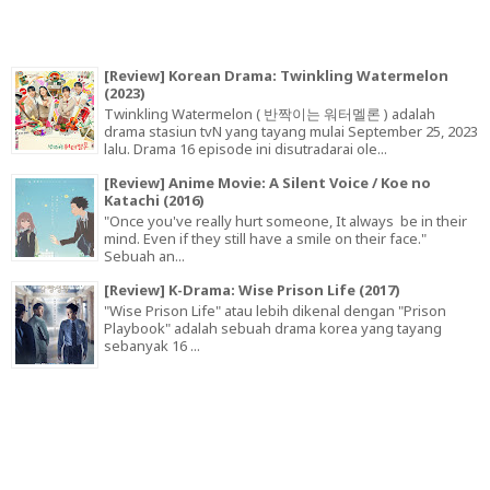
[Review] Korean Drama: Twinkling Watermelon
(2023)
Twinkling Watermelon ( 반짝이는 워터멜론 ) adalah
drama stasiun tvN yang tayang mulai September 25, 2023
lalu. Drama 16 episode ini disutradarai ole...
[Review] Anime Movie: A Silent Voice / Koe no
Katachi (2016)
"Once you've really hurt someone, It always be in their
mind. Even if they still have a smile on their face."
Sebuah an...
[Review] K-Drama: Wise Prison Life (2017)
"Wise Prison Life" atau lebih dikenal dengan "Prison
Playbook" adalah sebuah drama korea yang tayang
sebanyak 16 ...