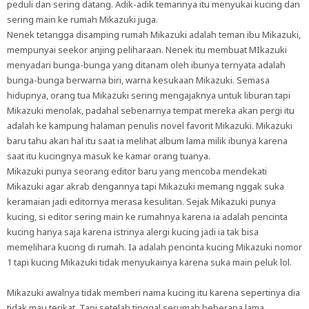
peduli dan sering datang. Adik-adik temannya itu menyukai kucing dan
sering main ke rumah Mikazuki juga.
Nenek tetangga disamping rumah Mikazuki adalah teman ibu Mikazuki,
mempunyai seekor anjing peliharaan. Nenek itu membuat MIkazuki
menyadari bunga-bunga yang ditanam oleh ibunya ternyata adalah
bunga-bunga berwarna biri, warna kesukaan Mikazuki. Semasa
hidupnya, orang tua Mikazuki sering mengajaknya untuk liburan tapi
Mikazuki menolak, padahal sebenarnya tempat mereka akan pergi itu
adalah ke kampung halaman penulis novel favorit Mikazuki. Mikazuki
baru tahu akan hal itu saat ia melihat album lama milik ibunya karena
saat itu kucingnya masuk ke kamar orang tuanya.
Mikazuki punya seorang editor baru yang mencoba mendekati
Mikazuki agar akrab dengannya tapi Mikazuki memang nggak suka
keramaian jadi editornya merasa kesulitan. Sejak Mikazuki punya
kucing, si editor sering main ke rumahnya karena ia adalah pencinta
kucing hanya saja karena istrinya alergi kucing jadi ia tak bisa
memelihara kucing di rumah. Ia adalah pencinta kucing Mikazuki nomor
1 tapi kucing Mikazuki tidak menyukainya karena suka main peluk lol.
Mikazuki awalnya tidak memberi nama kucing itu karena sepertinya dia
tidak mau terikat. Tapi setelah tinggal serumah beberapa lama,