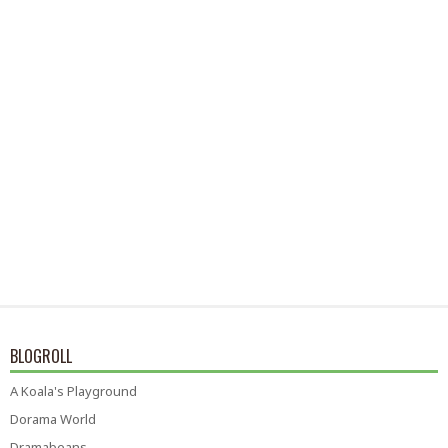
BLOGROLL
A Koala's Playground
Dorama World
Dramabeans