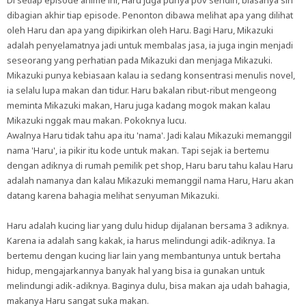
Di setiap episode anime ini, Haru juga punya pov sendiri, biasanya sih
dibagian akhir tiap episode. Penonton dibawa melihat apa yang dilihat
oleh Haru dan apa yang dipikirkan oleh Haru. Bagi Haru, Mikazuki
adalah penyelamatnya jadi untuk membalas jasa, ia juga ingin menjadi
seseorang yang perhatian pada Mikazuki dan menjaga Mikazuki.
Mikazuki punya kebiasaan kalau ia sedang konsentrasi menulis novel,
ia selalu lupa makan dan tidur. Haru bakalan ribut-ribut mengeong
meminta Mikazuki makan, Haru juga kadang mogok makan kalau
Mikazuki nggak mau makan. Pokoknya lucu.
Awalnya Haru tidak tahu apa itu 'nama'. Jadi kalau Mikazuki memanggil
nama 'Haru', ia pikir itu kode untuk makan. Tapi sejak ia bertemu
dengan adiknya di rumah pemilik pet shop, Haru baru tahu kalau Haru
adalah namanya dan kalau Mikazuki memanggil nama Haru, Haru akan
datang karena bahagia melihat senyuman Mikazuki.
Haru adalah kucing liar yang dulu hidup dijalanan bersama 3 adiknya.
Karena ia adalah sang kakak, ia harus melindungi adik-adiknya. Ia
bertemu dengan kucing liar lain yang membantunya untuk bertaha
hidup, mengajarkannya banyak hal yang bisa ia gunakan untuk
melindungi adik-adiknya. Baginya dulu, bisa makan aja udah bahagia,
makanya Haru sangat suka makan.