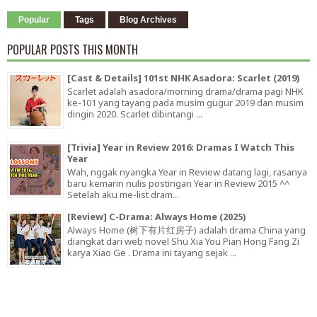
Popular
Tags
Blog Archives
POPULAR POSTS THIS MONTH
[Cast & Details] 101st NHK Asadora: Scarlet (2019)
Scarlet adalah asadora/morning drama/drama pagi NHK
ke-101 yang tayang pada musim gugur 2019 dan musim
dingin 2020. Scarlet dibintangi ...
[Trivia] Year in Review 2016: Dramas I Watch This
Year
Wah, nggak nyangka Year in Review datang lagi, rasanya
baru kemarin nulis postingan Year in Review 2015 ^^
Setelah aku me-list dram...
[Review] C-Drama: Always Home (2025)
Always Home (树下有片红房子) adalah drama China yang
diangkat dari web novel Shu Xia You Pian Hong Fang Zi
karya Xiao Ge . Drama ini tayang sejak ...